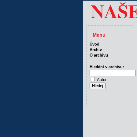
Menu
Úvod
Archiv
O archivu
Hledání v archivu:
Autor