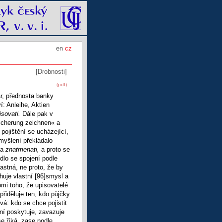
en
cz
[Drobnosti]
(pdf)
r, přednosta banky
í: Anleihe, Aktien
isovati.
Dále pak v
sicherung zeichnen« a
pojištění se ucházející,
zmyšlení překládalo
sa
znatmenati,
a proto se
dlo se spojení podle
astná, ne proto, že by
huje vlastní
[96]smysl a
omi toho, že upisovatelé
 přiděluje ten, kdo půjčky
ová: kdo se chce pojistit
ění poskytuje, zavazuje
e říká, zase podle