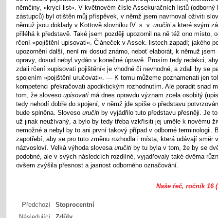
němčiny, »krycí list«. V květnovém čísle Assekuračních listů (odborný l
zástupců) byl otištěn můj příspěvek, v němž jsem navrhoval oživiti sl
němuž jsou doklady v Kottově slovníku IV. s. v.
uručiti
a které svým z
přiléhá k představě. Také jsem později upozornil na ně též ono místo,
rčení »pojištění upisovati«. Článeček v Assek. listech zapadl; jakého 
upozornění další, není mi dosud známo, neboť elaborát, k němuž jsem
opravy, dosud nebyl vydán v konečné úpravě. Prosím tedy redakci, aby 
zdali rčení »upisovati pojištění« je vhodné či nevhodné, a zdali by se p
spojením »pojištění uručovati«. — K tomu můžeme poznamenati jen to
kompetenci překračovati apodiktickým rozhodnutím. Ale poradit snad
tom, že sloveso
upisovati
má dnes opravdu význam zcela osobitý (upis
tedy nehodí dobře do spojení, v němž jde spíše o představu potvrzován
bude splněna. Sloveso
uručiti
by vyjádřilo tuto představu přesněji. Je 
už jinak neužívaný, a bylo by tedy třeba vzkřísiti jej uměle k novému ži
nemožné a nebyl by to ani první takový případ v odborné terminologii.
zapotřebí, aby se pro tuto změnu rozhodla i místa, která udávají směr 
názvosloví. Velká výhoda slovesa
uručiti
by tu byla v tom, že by se dv
podobné, ale v svých následcích rozdílné, vyjadřovaly také dvěma různ
ovšem zvýšila přesnost a jasnost odborného označování.
Naše řeč, ročník 16 (
Předchozí
Stoprocentní
Následující
Zdůly