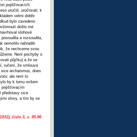
ist pojišťovacích
oveso
uručiti, uručovati,
k
ákladem velmi dobře
 odkud bylo zavedeno
povšimnutí došlo mé
 navrhoval slohové
posoudila a rozsoudila,
ak nemohlo nahraditi
lik, že nechceme svou
 můžeme. Není pochyby o
ovati půjčku) a že se
í, ručení, že smlouva
to sice archaismus, dnes
votu: ale není to
 Bylo by k tomu ovšem
v pojišťovacím
ě představy sice
ými slovy, a tím by se
1932), číslo 3
, s. 95-96