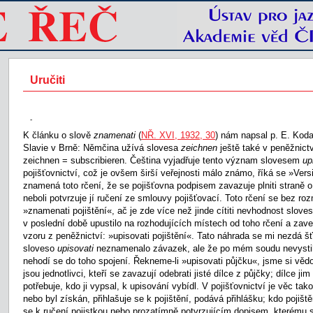
Uručiti
-
K článku o slově
znamenati
(
NŘ. XVI, 1932, 30
) nám napsal p. E. Koda
Slavie v Brně: Němčina užívá slovesa
zeichnen
ještě také v peněžnictv
zeichnen = subscribieren. Čeština vyjadřuje tento význam slovesem
up
pojišťovnictví, což je ovšem širší veřejnosti málo známo, říká se »Ver
znamená toto rčení, že se pojišťovna podpisem zavazuje plniti straně o 
neboli potvrzuje jí ručení ze smlouvy pojišťovací. Toto rčení se bez ro
»znamenati pojištění«, ač je zde více než jinde cítiti nevhodnost slove
v poslední době upustilo na rozhodujících místech od toho rčení a zave
vzoru z peněžnictví: »upisovati pojištění«. Tato náhrada se mi nezdá šť
sloveso
upisovati
neznamenalo závazek, ale že po mém soudu nevysti
nehodí se do toho spojení. Řekneme-li »upisovati půjčku«, jsme si věd
jsou jednotlivci, kteří se zavazují odebrati jisté dílce z půjčky; dílce jim
potřebuje, kdo ji vypsal, k upisování vybídl. V pojišťovnictví je věc tak
nebo byl získán, přihlašuje se k pojištění, podává přihlášku; kdo pojišt
se k ručení pojistkou nebo prozatímně potvrzujícím dopisem, kterému s