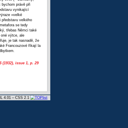
oč bychom právě při
edstavu vynikající
 výraze »velké
i představu velkého
 metafora se tedy
cký, třebas Němci také
 oné výtce, ale
uje, je tak nasnadě, že
ké Francouzové říkají la
adbytkem.
 (1932), issue 1
, p. 29
L 4.01 – CSS 2.1