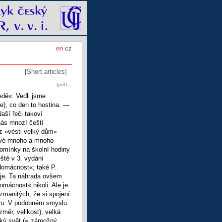
en
cz
[Short articles]
(pdf)
dě«: Vedli jsme
e), co den to hostina. —
aší řeči takoví
nás mnozí čeští
az »vésti velký dům«
 své mnoho a mnoho
omínky na školní hodiny
ště v 3. vydání
domácnost«; také P.
uje. Ta náhrada ovšem
mácnost« nikoli. Ale je
zmanitých, že si spojení
oru. V podobném smyslu
změr, velikost), velká
elký svět (= zámožný,