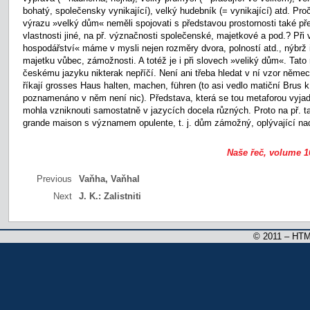
bohatý, společensky vynikající), velký hudebník (= vynikající) atd. Pr
výrazu »velký dům« neměli spojovati s představou prostornosti také př
vlastnosti jiné, na př. význačnosti společenské, majetkové a pod.? Při
hospodářství« máme v mysli nejen rozměry dvora, polností atd., nýbrž 
majetku vůbec, zámožnosti. A totéž je i při slovech »veliký dům«. Tato
českému jazyku nikterak nepříčí. Není ani třeba hledat v ní vzor něme
říkají grosses Haus halten, machen, führen (to asi vedlo matiční Brus k
poznamenáno v něm není nic). Představa, která se tou metaforou vyjadř
mohla vzniknouti samostatně v jazycích docela různých. Proto na př. ta
grande maison s významem opulente, t. j. dům zámožný, oplývající n
Naše řeč, volume 16
Previous
Vaňha, Vaňhal
Next
J. K.:
Zalistniti
© 2011 – HTM