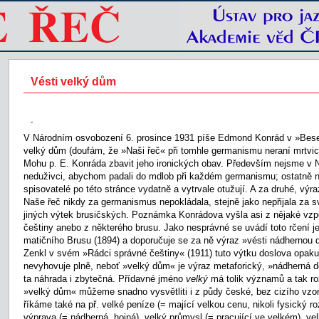
Vésti velký dům
-
V Národním osvobození 6. prosince 1931 píše Edmond Konrád v »Bese
velký dům (doufám, že »Naši řeč« při tomhle germanismu neraní mrtvic
Mohu p. E. Konráda zbavit jeho ironických obav. Především nejsme v N
neduživci, abychom padali do mdlob při každém germanismu; ostatně 
spisovatelé po této stránce vydatně a vytrvale otužují. A za druhé, výr
Naše řeč nikdy za germanismus nepokládala, stejně jako nepřijala za
jiných výtek brusičských. Poznámka Konrádova vyšla asi z nějaké vzp
češtiny anebo z některého brusu. Jako nesprávné se uvádí toto rčení je
matičního Brusu (1894) a doporučuje se za ně výraz »vésti nádhernou 
Zenkl v svém »Rádci správné češtiny« (1911) tuto výtku doslova opak
nevyhovuje plně, neboť »velký dům« je výraz metaforický, »nádherná do
ta náhrada i zbytečná. Přídavné jméno
velký
má tolik významů a tak ro
»velký dům« můžeme snadno vysvětliti i z půdy české, bez cizího vz
říkáme také na př. velké peníze (= mající velkou cenu, nikoli fysický ro
výprava (= nádherná, hojná), velký průmysl (= pracující ve velkém), v