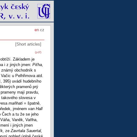
en
cz
[Short articles]
(pdf)
 obtíží. Základem je
a i z jiných jmen:
Piťha,
ř. známý obchodník s
 Vačic u Pelhřimova atd.
I, 395) uvádí hudebního
některých pramenů prý
o prameny mají pravdu,
a takového slovesa v
ovesa
maňhati
= špatně,
 předek, jménem
van Hall
 Čech a tu že se jeho
 Váňa, Vaněk, Vaňha,
mení i jiných jmen
ík,
ze
Zavrtala Sauertal,
první pohled úplně české.