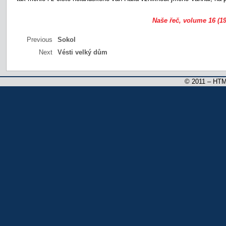
Naše řeč, volume 16 (19
Previous
Sokol
Next
Vésti velký dům
© 2011 – HTM