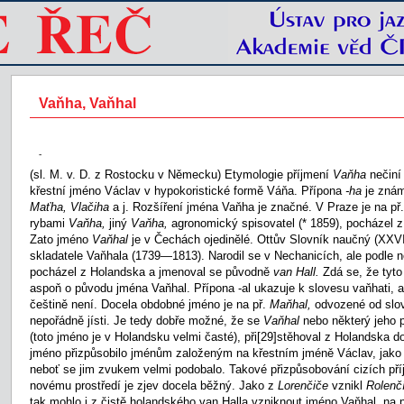
Vaňha, Vaňhal
-
(sl. M. v. D. z Rostocku v Německu) Etymologie příjmení
Vaňha
nečiní
křestní jméno Václav v hypokoristické formě Váňa. Přípona
-ha
je znám
Maťha, Vlačiha
a j. Rozšíření jména Vaňha je značné. V Praze je na p
rybami
Vaňha,
jiný
Vaňha,
agronomický spisovatel (* 1859), pocházel z
Zato jméno
Vaňhal
je v Čechách ojedinělé. Ottův Slovník naučný (XXV
skladatele Vaňhala (1739—1813). Narodil se v Nechanicích, ale podle 
pocházel z Holandska a jmenoval se původně
van Hall.
Zdá se, že tyt
aspoň o původu jména Vaňhal. Přípona -al ukazuje k slovesu vaňhati, 
češtině není. Docela obdobné jméno je na př.
Maňhal,
odvozené od sl
nepořádně jísti. Je tedy dobře možné, že se
Vaňhal
nebo některý jeho
(toto jméno je v Holandsku velmi časté), při
[29]stěhoval z Holandska do
jméno přizpůsobilo jménům založeným na křestním jméně Václav, jako
neboť se jim zvukem velmi podobalo. Takové přizpůsobování cizích příj
novému prostředí je zjev docela běžný. Jako z
Lorenčiče
vznikl
Rolenč
tak mohlo i z čistě holandského van Halla vzniknout jméno Vaňhal, na 