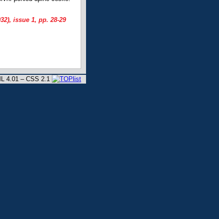
32), issue 1
, pp. 28-29
L 4.01 – CSS 2.1