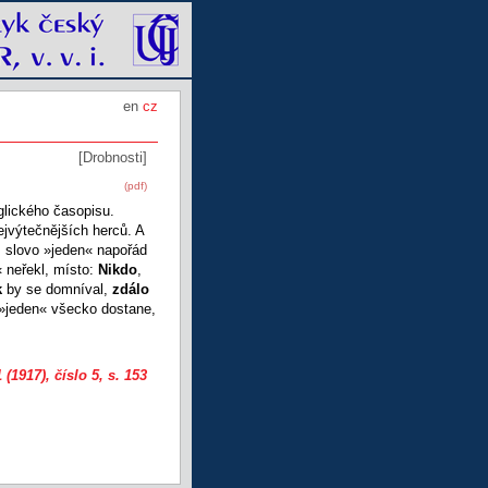
en
cz
[Drobnosti]
(pdf)
lického časopisu.
jvýtečnějších herců. A
, slovo »jeden« napořád
 neřekl, místo:
Nikdo
,
k
by se domníval,
zdálo
»jeden« všecko dostane,
 (1917), číslo 5
, s. 153