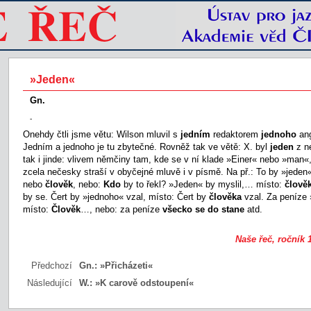
»Jeden«
Gn.
-
Onehdy čtli jsme větu: Wilson mluvil s
jedním
redaktorem
jednoho
ang
Jedním a jednoho je tu zbytečné. Rovněž tak ve větě: X. byl
jeden
z ne
tak i jinde: vlivem němčiny tam, kde se v ní klade »Einer« nebo »man«
zcela nečesky straší v obyčejné mluvě i v písmě. Na př.: To by »jeden«
nebo
člověk
, nebo:
Kdo
by to řekl? »Jeden« by myslil,… místo:
člově
by se. Čert by »jednoho« vzal, místo: Čert by
člověka
vzal. Za peníze 
místo:
Člověk
…, nebo: za peníze
všecko se do stane
atd.
Naše řeč, ročník 1
Předchozí
Gn.:
»Přicházeti«
Následující
W.:
»K carově odstoupení«