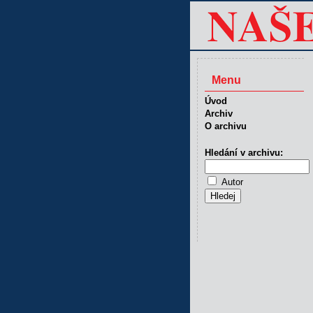
Menu
Úvod
Archiv
O archivu
Hledání v archivu:
Autor