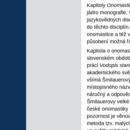
Kapitoly
Onomasti
jádro monografie, 
jazykovědných disc
do těchto discipl
onomastice a též v
působení možná řa
Kapitola o onomast
slovenském obdob
práci
Vodopis star
akademického světa
všímá Šmilauerovýc
místopisného názvo
náročný a odpověd
Šmilauerovy velké 
české onomastiky a
pozornost je věnov
metoda tzv. malýc