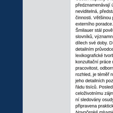
předznamenávají úv
neviditelná, předs
činnosti. Většinou
externího poradce.
Šmilauer stál pově
slovníků, významně
dílech své doby. D
detailním průvodc
lexikografické tvo
konzultační práce 
pracovitost, odbor
rozhled, je téměř 
jeho detailních p
řádu tisíců. Posle
celoživotnímu zájm
ní sledovány osud
připravena praktic
Novočeské mluvni