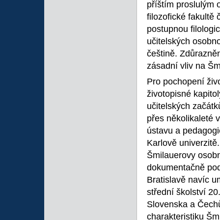
příštím proslulým 
filozofické fakult
postupnou filologic
učitelských osobn
češtině. Zdůrazně
zásadní vliv na Šm
Pro pochopení živo
životopisné kapito
učitelských začát
přes několikaleté 
ústavu a pedagogic
Karlově univerzitě
Šmilauerovy osobnos
dokumentačně podl
Bratislavě navíc 
střední školství 2
Slovenska a Čechů
charakteristiku Šmi