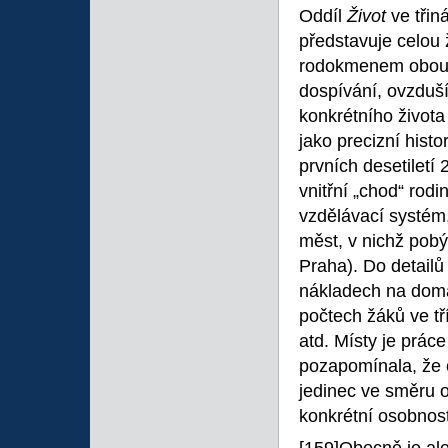
Oddíl
Život
ve třin
představuje celou 
rodokmenem obou r
dospívání, ovzduší
konkrétního života
jako precizní hist
prvních desetiletí 
vnitřní „chod“ rod
vzdělávací systém
měst, v nichž pobý
Praha). Do detailů
nákladech na domá
počtech žáků ve tř
atd. Místy je prác
pozapomínala, že c
jedinec ve směru o
konkrétní osobnost