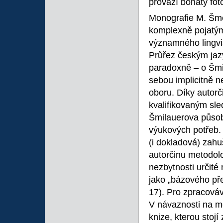
provází bohatý fo
Monografie M. Šme
komplexně pojatým 
významného lingvis
Průřez českým ja
paradoxně – o Šmi
sebou implicitně n
oboru. Díky autorč
kvalifikovaným sl
Šmilauerova působ
výukových potřeb. 
(i dokladová) zah
autorčinu metodol
nezbytnosti určité
jako „bázového před
17). Pro zpracováv
V návaznosti na mo
knize, kterou stojí 