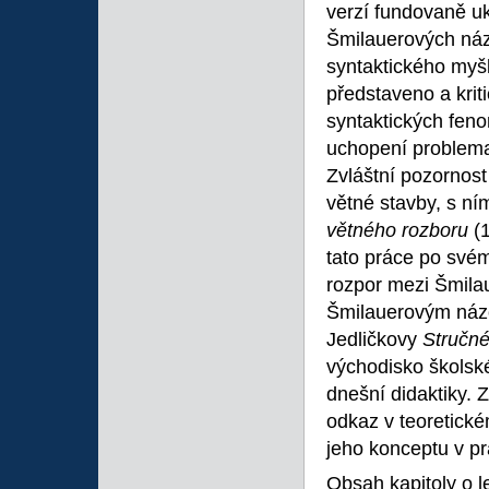
verzí fundovaně uk
Šmilauerových náz
syntaktického myšl
představeno a krit
syntaktických feno
uchopení problemat
Zvláštní pozornos
větné stavby, s n
větného rozboru
(
tato práce po svém
rozpor mezi Šmila
Šmilauerovým náz
Jedličkovy
Stručné
východisko školské
dnešní didaktiky.
odkaz v teoretické
jeho konceptu v pr
Obsah kapitoly o l