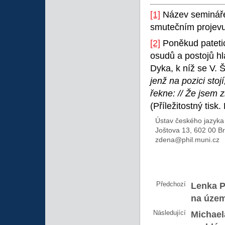
[1]
Název semináře 
smutečním projevu
[2]
Poněkud patetick
osudů a postojů hl
Dyka, k níž se V. 
jenž na pozici stojí
řekne: // Že jsem 
(Příležitostný tisk
Ústav českého jazyk
Joštova 13, 602 00 B
zdena@phil.muni.cz
Předchozí
Lenka P
na územ
Následující
Michael