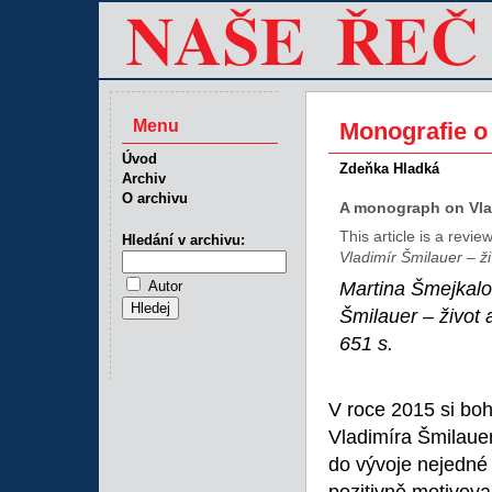
Menu
Monografie o
Úvod
Zdeňka Hladká
Archiv
O archivu
A monograph on Vla
This article is a revi
Hledání v archivu:
Vladimír Šmilauer – ži
Autor
Martina Šmejkalov
Šmilauer – život 
651 s.
V roce 2015 si bo
Vladimíra Šmilauer
do vývoje nejedné l