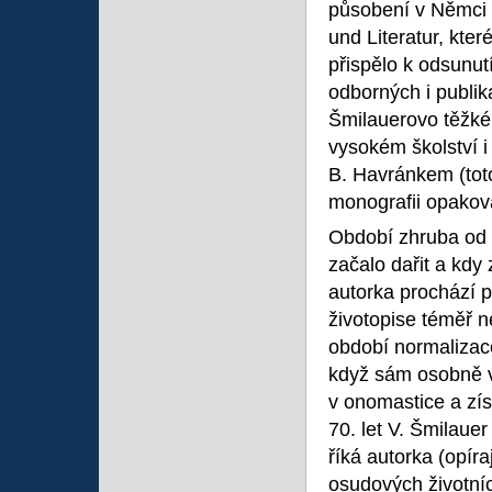
působení v Němci 
und Literatur, kte
přispělo k odsunut
odborných i publika
Šmilauerovo těžk
vysokém školství i
B. Havránkem (toto
monografii opakov
Období zhruba od p
začalo dařit a kdy 
autorka prochází 
životopise téměř 
období normalizac
když sám osobně v
v onomastice a zí
70. let V. Šmilaue
říká autorka (opír
osudových životní