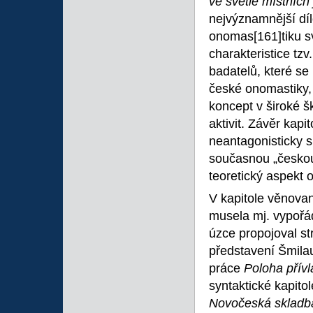
ve světle místníc
nejvýznamnější díl
onomas
[161]tiku 
charakteristice tz
badatelů, které se
české onomastiky, 
koncept v široké š
aktivit. Závěr kap
neantagonisticky s
současnou „českou 
teoretický aspekt 
V kapitole věnova
musela mj. vypořád
úzce propojoval st
představení Šmila
práce
Poloha přív
syntaktické kapito
Novočeská sklad