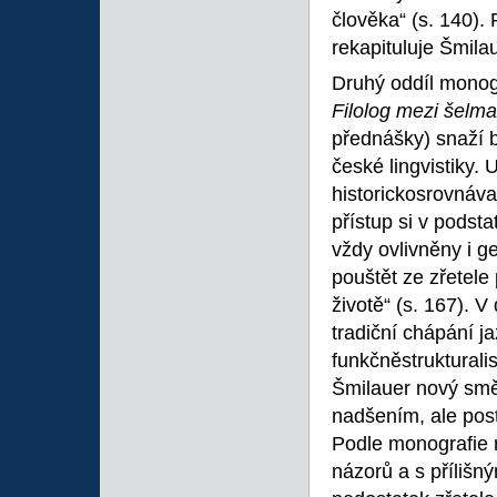
člověka“ (s. 140).
rekapituluje Šmila
Druhý oddíl monog
Filolog mezi šelm
přednášky) snaží b
české lingvistiky.
historickosrovnáv
přístup si v podst
vždy ovlivněny i g
pouštět ze zřetele
životě“ (s. 167). 
tradiční chápání j
funkčněstruktural
Šmilauer nový smě
nadšením, ale pos
Podle monografie n
názorů a s přílišn