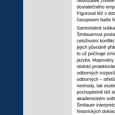
nedostatek zřetele 
dostatečného empir
Figuroval též v d
časopisem Naše ř
Samostatná subkapi
Šmilauerova postav
celoživotní konfli
jejich původně přá
to už počínaje zm
jazyka. Mapovány j
období protektorá
odborných rozporů
odborných – střetů,
neshody, tak osobn
pochopitelně též 
akademickém světě
Šmilauer interpre
historických dokla