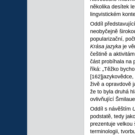
několika desítek l
lingvistickém konte
Oddíl představující
neobyčejně široko
popularizační, poč
Krása jazyka
je v
češtině a aktivit
část probíhala na
říká: „Těžko bychom
[162]jazykovědce, 
živě a opravdově 
že to byla druhá h
ovlivňující Šmilaue
Oddíl s návěštím
U
podstatě, tedy jako
prezentuje velkou 
terminologii, tvor