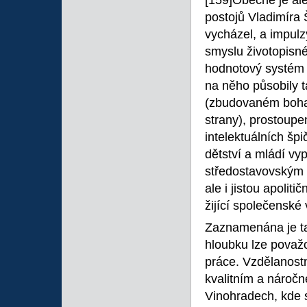
[159]Obecně je ale
postojů Vladimíra 
vycházel, a impulz
smyslu životopisné 
hodnotový systém 
na něho působily 
(zbudovaném bohat
strany), prostoup
intelektuálních šp
dětství a mládí vy
středostavovským 
ale i jistou apolit
žijící společenské 
Zaznamenána je tak
hloubku lze považ
práce. Vzdělanostn
kvalitním a náročn
Vinohradech, kde se