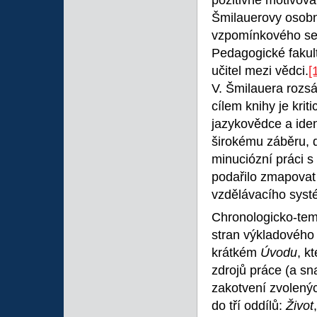
pozitivně motivova
Šmilauerovy osobn
vzpomínkového sem
Pedagogické fakult
učitel mezi vědci.
[
V. Šmilauera rozs
cílem knihy je krit
jazykovědce a ident
širokému záběru, 
minuciózní práci 
podařilo zmapovat n
vzdělávacího systé
Chronologicko-tem
stran výkladového 
krátkém
Úvodu
, k
zdrojů práce (a sn
zakotvení zvolenýc
do tří oddílů:
Život