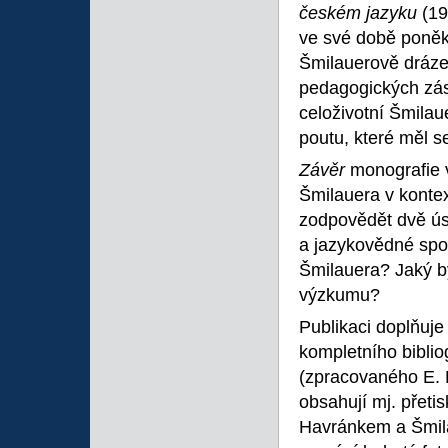
českém jazyku
(19
ve své době poněku
Šmilauerově dráze
pedagogických zás
celoživotní Šmilau
poutu, které měl s
Závěr
monografie v
Šmilauera v kontex
zodpovědět dvě ús
a jazykovědné spol
Šmilauera? Jaký by
výzkumu?
Publikaci doplňuje 
kompletního biblio
(zpracovaného E. K
obsahují mj. přeti
Havránkem a Šmil