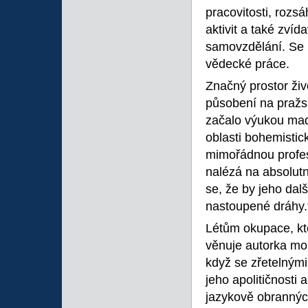
pracovitosti, roz
aktivit a také zvída
samovzdělání. Se 
vědecké práce.
Značný prostor živ
působení na pražsk
začalo výukou maďar
oblasti bohemistick
mimořádnou profesu
nalézá na absolut
se, že by jeho dal
nastoupené dráhy.“
Létům okupace, kt
věnuje autorka mon
když se zřetelnými
jeho apolitičnosti 
jazykově obranných