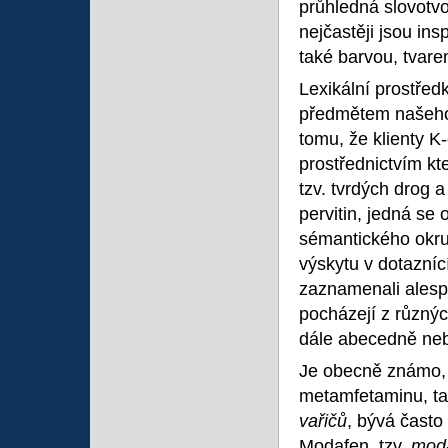
průhledná slovotv
nejčastěji jsou i
také barvou, tvare
Lexikální prostřed
předmětem našeho 
tomu, že klienty K
prostřednictvím kt
tzv. tvrdých drog 
pervitin, jedná se 
sémantického okru
výskytu v dotazníc
zaznamenali alespo
pocházejí z různýc
dále abecedně nebo
Je obecně známo, ž
metamfetaminu, tak
vařičů
, bývá často
Modafen, tzv.
mod