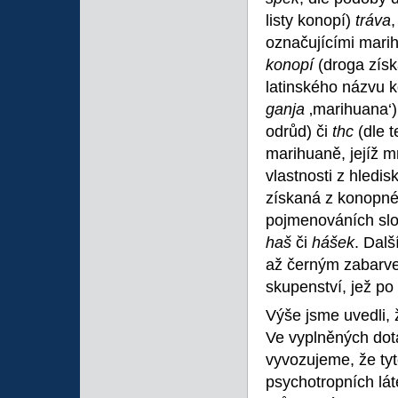
listy konopí)
tráva
označujícími mari
konopí
(droga zís
latinského názvu k
ganja
‚marihuana‘
odrůd) či
thc
(dle 
marihuaně, jejíž m
vlastnosti z hledi
získaná z konopné 
pojmenováních sl
haš
či
hášek
. Dalš
až černým zabarve
skupenství, jež p
Výše jsme uvedli, 
Ve vyplněných dot
vyvozujeme, že ty
psychotropních lát