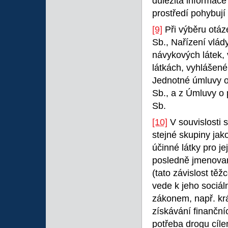
důležitá informace
prostředí pohybují
[9]
Při výběru otáz
Sb., Nařízení vlá
návykových látek,
látkách, vyhlášen
Jednotné úmluvy o
Sb., a z Úmluvy o 
Sb.
[10]
V souvislosti 
stejné skupiny jak
účinné látky pro je
posledně jmenovan
(tato závislost t
vede k jeho sociál
zákonem, např. kr
získávání finanční
potřeba drogu cíl