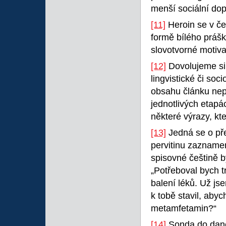
menší sociální dopa
[11]
Heroin se v če
formě bílého prášk
slovotvorné motiva
[12]
Dovolujeme si 
lingvistické či soc
obsahu článku nep
jednotlivých etapá
některé výrazy, kte
[13]
Jedná se o pře
pervitinu zazname
spisovné češtině 
„Potřeboval bych tr
balení léků. Už js
k tobě stavil, aby
metamfetamin?“
[14]
Sonda do dané 