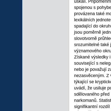
úskalí. Připomeňm
spojenou s pohybe
provázena také m
lexikálních jednot
spadající do okru
jsou poměrně jedno
slovotvorně průhl
srozumitelné také 
významového okr
Získané výsledky i
související s nele
nebo je považují z
nezasvěceným. Z 
týkající se krypti
uvádí, že usiluje 
sdělovaného před l
narkomanů. Statis
signifikantní rozd