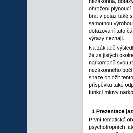
nezákonná, dotazy 
ohrožení plynoucí z
brát v potaz také
samotnou výrobou 
dotazovaní tuto čá
výrazy neznají.
Na základě výsled
že za jistých okol
narkomanů svou roli
nezákonného počíná
snaze doložit tent
příspěvku také odp
funkcí mluvy nark
1 Prezentace ja
První tematická o
psychotropních lát