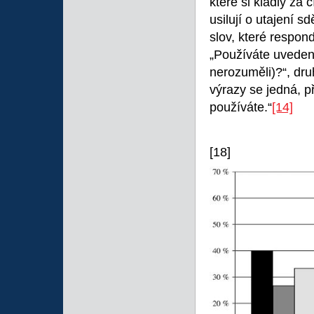
které si kladly za c
usilují o utajení 
slov, které respond
„Používáte uveden
nerozuměli)?“, dru
výrazy se jedná, p
používáte.“
[14]
[18]