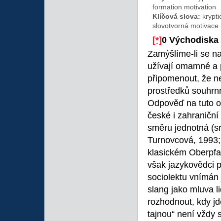
formation motivation
Klíčová slova:
krypt
slovotvorná motivace
[*]
0 Východiska
Zamýšlíme-li se na
užívají omamné a 
připomenout, že n
prostředků souhrn
Odpověď na tuto ot
české i zahraniční
směru jednotná (sr
Turnovcová, 1993;
klasickém Oberpfal
však jazykovědci po
sociolektu vnímán
slang jako mluva li
rozhodnout, kdy j
tajnou“ není vždy