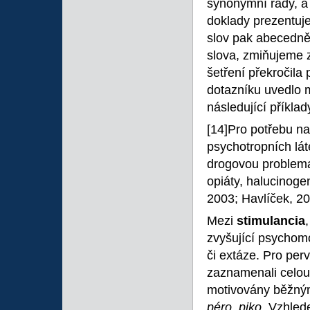
synonymní řady, a 
doklady prezentuje
slov pak abecedně
slova, zmiňujeme 
šetření překročila 
dotazníku uvedlo 
následující příklad
[14]Pro potřebu 
psychotropních láte
drogovou problemat
opiáty, halucinoge
2003; Havlíček, 20
Mezi
stimulancia
zvyšující psychomo
či extáze. Pro pe
zaznamenali celou
motivovány běžný
péro
,
piko
. Vzhled