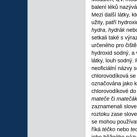
balení léků nazýv
Mezi další látky, k
užity, patří hydr
hydra
,
hydrák
neb
setkali také s výr
určeného pro čiště
hydroxid sodný, a
látky, louh sodný.
neoficiální názvy
s
chlorovodíková se
označována jako ky
chlorovodíkové do
mateče
či
matečá
zaznamenali slov
roztoku zase slov
se mohou používat 
říká
téčko
nebo
te