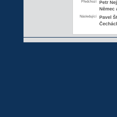
Předchozí
Petr Nej
Němec a
Následující
Pavel Š
Čechác