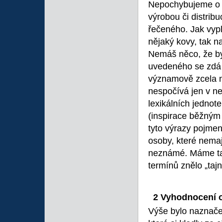
Nepochybujeme o to
výrobou či distrib
řečeného. Jak vypl
nějaký kovy, tak na
Nemáš něco, že byc
uvedeného se zdá 
významově zcela n
nespočívá jen v n
lexikálních jednot
(inspirace běžným
tyto výrazy pojmeno
osoby, které nemaj
neznámé. Máme také
termínů znělo „tajn
2 Vyhodnocení o
Výše bylo naznačen