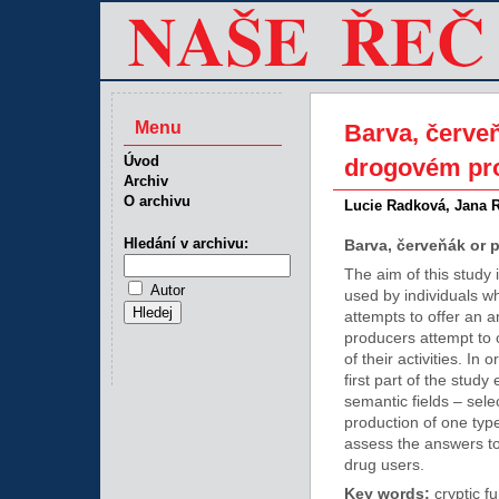
Menu
Barva, červe
Úvod
drogovém pro
Archiv
O archivu
Lucie Radková, Jana 
Hledání v archivu:
Barva, červeňák or p
The aim of this study i
Autor
used by individuals w
attempts to offer an a
producers attempt to 
of their activities. In
first part of the study
semantic fields – sel
production of one typ
assess the answers to
drug users.
Key words:
cryptic f