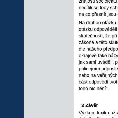
znalosti sociolekt
necítili se tedy s
na co přesně jsou 
Na druhou otázku o
otázku odpověděli
skutečností, že př
zákona a této skut
dle našeho předpok
okrajově také názv
jak sami uváděli, 
policejním odposl
nebo na veřejných
část odpovědí tvoř
toho nic není“.
3 Závěr
Výzkum lexika už