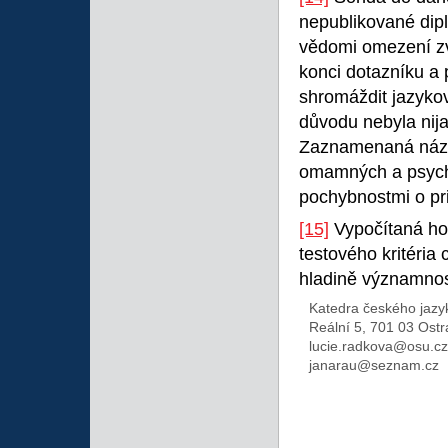
nepublikované dip
vědomi omezení zv
konci dotazníku a
shromáždit jazyko
důvodu nebyla nij
Zaznamenaná názo
omamných a psycho
pochybnostmi o pri
[15]
Vypočítaná hod
testového kritéria 
hladině významnos
Katedra českého jaz
Reální 5, 701 03 Ost
lucie.radkova@osu.cz
janarau@seznam.cz