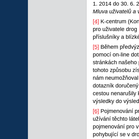
1. 2014 do 30. 6. 
Mluva uživatelů a 
[4]
K-centrum (Kont
pro uživatele drog 
příslušníky a blízk
[5]
Během předvýzk
pomocí on-line do
stránkách našeho p
tohoto způsobu zís
nám neumožňoval 
dotazník doručený
cestou nenarušily 
výsledky do výsle
[6]
Pojmenování pr
užívání těchto láte
pojmenování pro v
pohybující se v dr