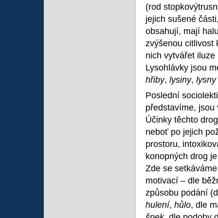
(rod stopkovýtrusn
jejich sušené části
obsahují, mají hal
zvýšenou citlivos
nich vytvářet iluze
Lysohlávky jsou m
hřiby
,
lysiny
,
lysn
Poslední sociolekti
představíme, jsou
Účinky těchto dro
neboť po jejich po
prostoru, intoxiko
konopných drog je
Zde se setkáváme 
motivací – dle běž
způsobu podání (d
hulení
,
hůlo
, dle 
špek
, dle podoby d