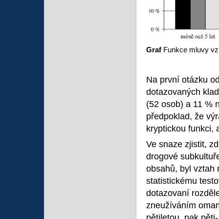
Graf
Funkce mluvy vzh
Na první otázku o
dotazovaných klad
(52 osob) a 11 % 
předpoklad, že výr
kryptickou funkci, 
Ve snaze zjistit, z
drogové subkultuře
obsahů, byl vztah
statistickému test
dotazovaní rozdělen
zneužíváním omam
pětiletou, pak pěti