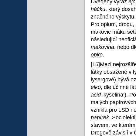
Uvedený výraz
ej
háčku
, který dos
značného výskytu, 
Pro opium, drogu, 
makovic máku seté
následující neofic
makovina
, nebo d
opko
.
[15]Mezi nejrozšíř
látky obsažené v l
lysergové) bývá o
elko
, dle účinné l
acid
‚kyselina‘). P
malých papírových 
vznikla pro LSD n
papírek
. Sociolek
stavem, ve kterém 
Drogově závislí v 