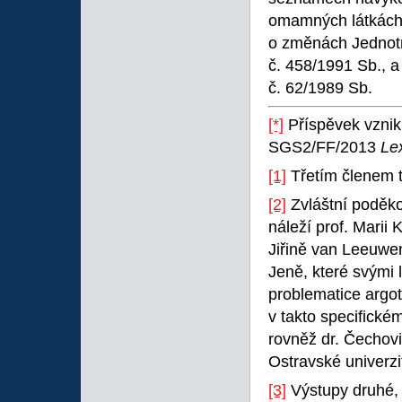
omamných látkách,
o změnách Jednot
č. 458/1991 Sb., 
č. 62/1989 Sb.
[*]
Příspěvek vznik
SGS2/FF/2013
Le
[1]
Třetím členem t
[2]
Zvláštní poděko
náleží prof. Marii
Jiřině van Leeuwen
Jeně, které svými
problematice argo
v takto specifické
rovněž dr. Čechovi,
Ostravské univerzi
[3]
Výstupy druhé, 