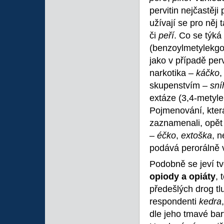
pervitin nejčastěj
užívají se pro něj
či
peří
. Co se týká
(benzoylmetylekgon
jako v případě per
narkotika –
káčko
skupenstvím –
sní
extáze (3,4-metyl
Pojmenování, kter
zaznamenali, opět
–
éčko
,
extoška
, n
podává perorálně 
Podobně se jeví tv
opiody a opiáty
, 
předešlých drog tl
respondenti
kedra
dle jeho tmavé ba