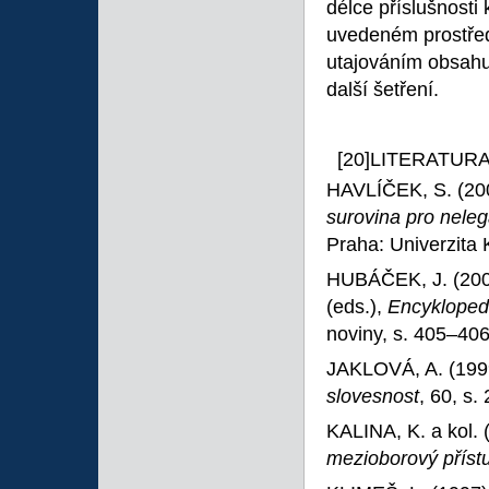
délce příslušnosti
uvedeném prostředí
utajováním obsahu 
další šetření.
[20]LITERATUR
HAVLÍČEK, S. (20
surovina pro nele
Praha: Univerzita 
HUBÁČEK, J. (20
(eds.),
Encyklopedi
noviny, s. 405–406
JAKLOVÁ, A. (199
slovesnost
, 60, s.
KALINA, K. a kol. 
mezioborový příst