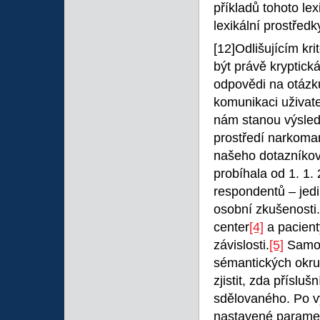
příkladů tohoto le
lexikální prostředk
[12]Odlišujícím kr
být právě kryptick
odpovědi na otázku
komunikaci uživate
nám stanou výsledk
prostředí narkoma
našeho dotazníkové
probíhala od 1. 1.
respondentů – jedi
osobní zkušenosti.
center
[4]
a pacient
závislosti.
[5]
Samot
sémantických okr
zjistit, zda příslu
sdělovaného. Po v
nastavené paramet