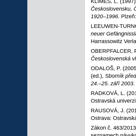
KLIMEŠ, L. (1997
Československu, Č
1920–1996
. Plzeň
LEEUWEN-TURNOV
neuer Gefängnissl
Harrassowitz Verla
OBERPFALCER, F. (1
Československá vla
ODALOŠ, P. (2005):
(ed.),
Sborník před
24.–25. září 2003
.
RADKOVÁ, L. (20
Ostravská univerzi
RAUSOVÁ, J. (20
Ostrava: Ostravská
Zákon č. 463/2013 
seznamech návykov