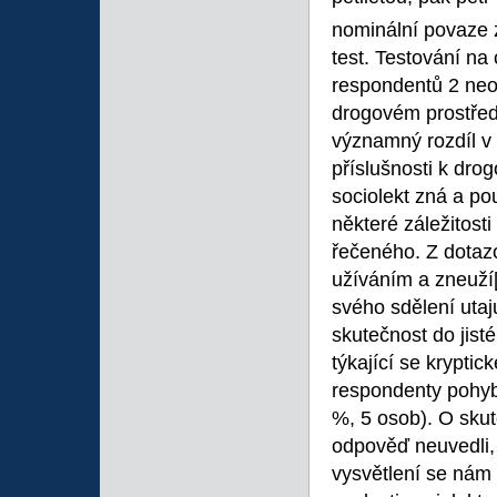
nominální povaze z
test. Testování na
respondentů 2 neod
drogovém prostředí
významný rozdíl v
příslušnosti k dro
sociolekt zná a po
některé záležitosti
řečeného. Z dotazo
užíváním a zneuží
svého sdělení utaj
skutečnost do jisté
týkající se krypti
respondenty pohybu
%, 5 osob). O sku
odpověď neuvedli,
vysvětlení se nám 