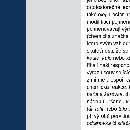
jeho běžného náz
ortofosforečné je
také
olej
. Fosfor n
modifikací pojme
pojmenovávají výro
(chemická značka
které svým vzhled
skutečnosti, že s
koule
,
kule
nebo
k
říkají naši respon
výrazů souvisejíc
zmiňme alespoň
e
chemická reakce, 
baňa
a
žárovka
, d
nádobu určenou k 
tál
,
talíř
nebo
tálo
při výrobě perviti
odtahovka
či
stlač