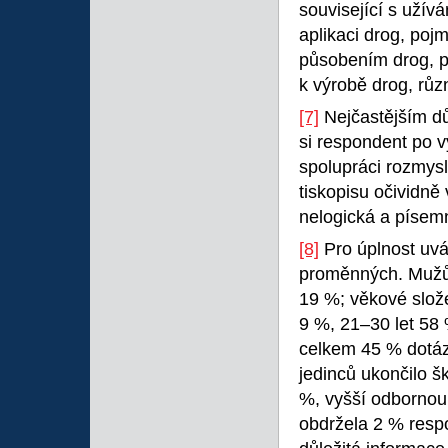
související s užív
aplikaci drog, pojm
působením drog, p
k výrobě drog, růz
[7]
Nejčastějším dů
si respondent po 
spolupráci rozmysl
tiskopisu očividně 
nelogická a písemn
[8]
Pro úplnost uvá
proměnných. Mužů 
19 %; věkové slože
9 %, 21–30 let 58 
celkem 45 % dotáz
jedinců ukončilo š
%, vyšší odbornou
obdržela 2 % resp