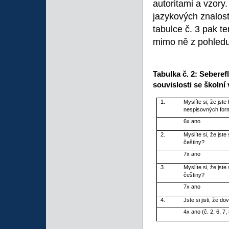
autoritami a vzory
jazykových znalost
tabulce č. 3 pak t
mimo ně z pohledu
Tabulka č. 2: Seberef
souvislosti se školní
1.
Myslíte si, že jst
nespisovných form
6x ano
2.
Myslíte si, že jst
češtiny?
7x ano
3.
Myslíte si, že jst
češtiny?
7x ano
4.
Jste si jisti, že 
4x ano (č. 2, 6, 7,