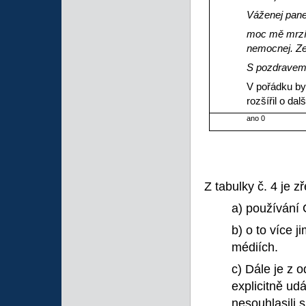
Váženej pane
moc mě mrzí,
nemocnej. Zej
S pozdrave
V pořádku by 
rozšířil o da
ano 0
Z tabulky č. 4 je 
a) používání 
b) o to více j
médiích.
c) Dále je z 
explicitně ud
nesouhlasili s