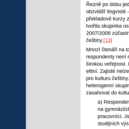
Řezně po dobu jed
obzvlášť lingvisté 
překladové kurzy 
tvořila skupinka os
2007/2008 zúčastn
češtiny.
[13]
Mnozí čtenáři na t
respondenty není r
širokou veřejnost.
elitní. Zajisté ne
pro kulturu češtin
heterogenní skupin
zasahovat do kultu
a) Respondent
na gymnáziích
pracovníci. Js
studijních vý