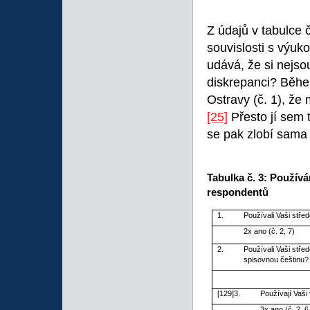
Z údajů v tabulce 
souvislosti s výuk
udává, že si nejsou 
diskrepanci? Běhe
Ostravy (č. 1), že
[25]
Přesto jí sem 
se pak zlobí sama
Tabulka č. 3: Používá
respondentů
1.
Používali Vaši stře
2x ano (č. 2, 7)
2.
Používali Vaši stře
spisovnou češtinu?
[129]3.
Používají Vaši
3x ano (č. 2, 6