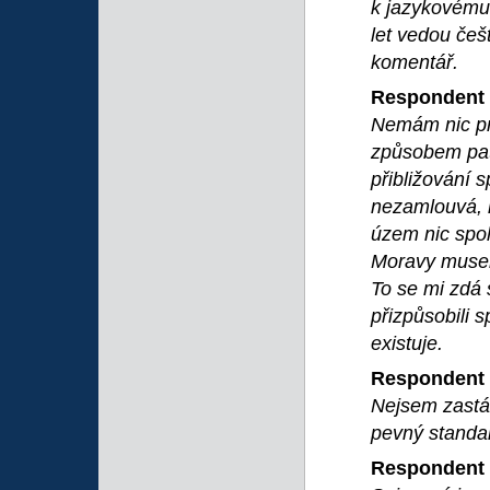
k jazykovému 
let vedou češ
komentář.
Respondent 
Nemám nic pro
způsobem patř
přibližování 
nezamlouvá,
územ nic spol
Moravy musel
To se mi zdá 
přizpůsobili 
existuje.
Respondent 
Nejsem zastán
pevný standa
Respondent 