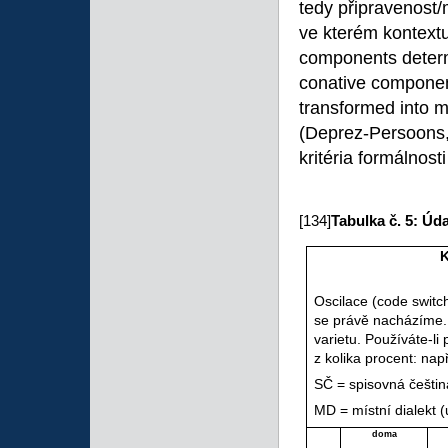
tedy připravenost/
ve kterém kontextu 
components determi
conative component
transformed into mo
(Deprez-Persoons, 
kritéria formálnos
[134]
Tabulka č. 5: Úd
K
Oscilace (code switc
se právě nacházíme.
varietu. Používáte-l
z kolika procent: na
SČ = spisovná češtin
MD = místní dialekt (
doma