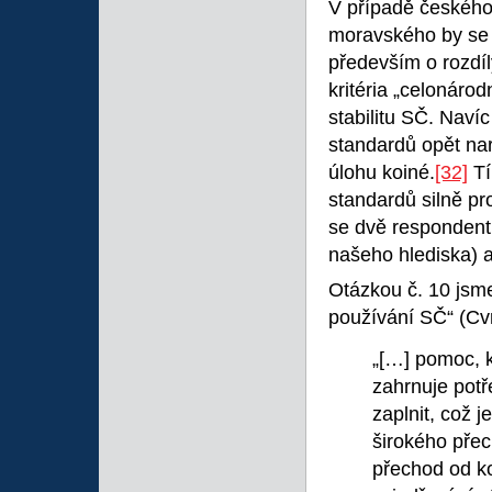
V případě českého
moravského by se ji
především o rozdíl
kritéria „celonárod
stabilitu SČ. Naví
standardů opět nar
úlohu koiné.
[32]
Tí
standardů silně pr
se dvě respondentk
našeho hlediska) a
Otázkou č. 10 jsme
používání SČ“ (Cv
„[…] pomoc, k
zahrnuje potř
zaplnit, což 
širokého pře
přechod od ko