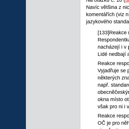
Na otázku č. 10 (
t
Navíc většina z n
komentářích (viz ní
jazykového standa
[133]Reakce 
Respondentka 
nacházejí i 
Lidé nedbají a
Reakce respo
Vyjadřuje se 
některých zn
např. standa
obecněčeským
okna místo o
však pro ni 
Reakce respo
OČ je pro něh