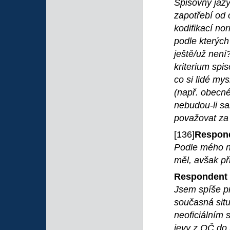
Spisovný jazyk
zapotřebí od 
kodifikací no
podle kterých
ještě/už není?
kriterium spis
co si lidé my
(např. obecné
nebudou-li sa
považovat za
[136]
Respond
Podle mého n
měl, avšak př
Respondent 
Jsem spíše pr
současná situa
neoficiálním 
jevy z OČ do 