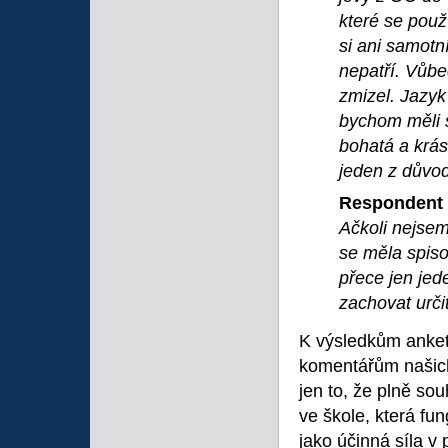
které se použ
si ani samotn
nepatří. Vůbe
zmizel. Jazyk
bychom měli s
bohatá a krás
jeden z důvod
Respondent 
Ačkoli nejsem
se měla spiso
přece jen jede
zachovat urči
K výsledkům ankety
komentářům našic
jen to, že plně sou
ve škole, která fu
jako účinná síla v