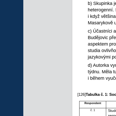
b) Skupinka 
heterogenní. 
i když většin
Masarykově un
c) Účastníci 
Budějovic př
aspektem pro 
studia ovlivňo
jazykovými p
d) Autorka vy
týdnu. Měla 
i během vyuč
[126]
Tabulka č. 1: So
Respondent
č. 1
Stud
resp