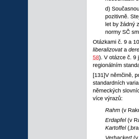
d) Současnou
pozitivně. St
let by žádný 
normy SČ sm
Otázkami č. 9 a 10
liberalizovat
a
der
58
). V otázce č. 
regionálním stand
[131]V němčině, po
standardních varia
německých slovníc
více výrazů:
Rahm
(v Rak
Erdapfel
(v R
Kartoffel
(‚br
Verhackert
(v