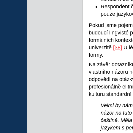
Respondent č.
pouze jazyko
Pokud jsme poje
budoucí lingvisté
formálních kontext
univerzitě.
[38]
U lé
formy.
Na závěr dotazníku
vlastního názoru n
odpovědi na otázk
profesionálně elitn
kulturu standardní 
Velmi by nám 
názor na tuto
češtině. Měla
jazykem s pe