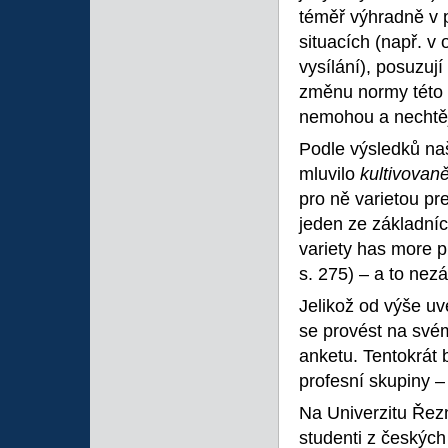
téměř výhradně v 
situacích (např. v 
vysílání), posuzují
změnu normy této
nemohou a nechtěj
Podle výsledků naš
mluvilo
kultivovan
pro ně varietou pre
jeden ze základní
variety has more p
s. 275) – a to nez
Jelikož od výše uv
se provést na svém
anketu. Tentokrát 
profesní skupiny – 
Na Univerzitu Řez
studenti z českých