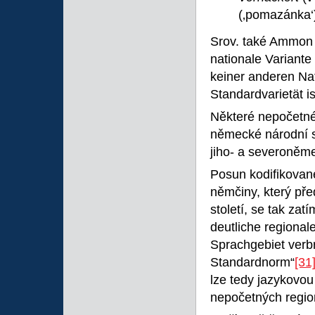
(‚pomazánka‘
Srov. také Ammon (
nationale Variante 
keiner anderen Na
Standardvarietät is
Některé nepočetné 
německé národní s
jiho- a severoněm
Posun kodifikova
němčiny, který pře
století, se tak za
deutliche regional
Sprachgebiet verbre
Standardnorm“
[31
lze tedy jazykovou 
nepočetných region