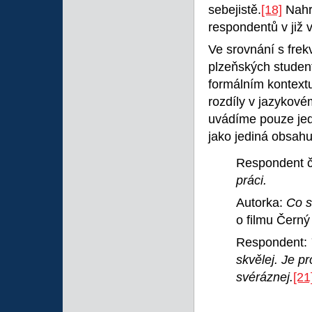
sebejistě.
[18]
Nahrá
respondentů v již
Ve srovnání s fre
plzeňských studen
formálním kontextu
rozdíly v jazykové
uvádíme pouze jed
jako jediná obsah
Respondent č
práci.
Autorka:
Co s
o filmu Černý 
Respondent:
skvělej. Je p
svéráznej.
[21