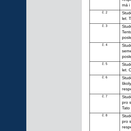
má i 
č. 2
Stud
let.
č. 3
Stud
Tent
posl
č. 4
Stud
seme
posle
č. 5
Stud
let. 
č. 6
Stud
škol
resp
č. 7
Stud
pro 
Tato
č. 8
Stud
pro 
resp