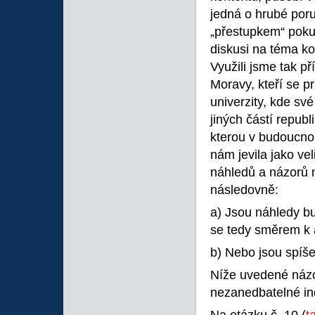
jedná o hrubé por
„přestupkem“ pokus
diskusi na téma ko
Využili jsme tak př
Moravy, kteří se p
univerzity, kde sv
jiných částí republ
kterou v budoucnos
nám jevila jako ve
náhledů a názorů m
následovně:
a) Jsou náhledy bu
se tedy směrem k 
b) Nebo jsou spíše
Níže uvedené názo
nezanedbatelné ind