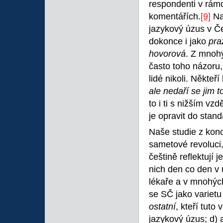
respondenti v rámc
komentářích.
[9]
Na
jazykový úzus v Č
dokonce i jako
pra
hovorová
. Z mnohý
často toho názoru,
lidé nikoli. Někteří
ale nedaří se jim t
to i ti s nižším v
je opravit do stan
Naše studie z konc
sametové revoluci,
češtině reflektují 
nich den co den v 
lékaře a v mnohých
se SČ jako varietu
ostatní
, kteří tuto 
jazykový úzus; d) a