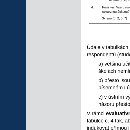
4.
Používají Vaši vyso
spisovnou češtinu?
3x ano (č. 2, 6, 7)
Údaje v tabulkách č
respondentů (stude
a) většina uč
školách neml
b) přesto jsou
písemném i ús
c) v ústním v
názoru přesto
V rámci
evaluati
tabulce č. 4 tak, 
indukovat přímou i