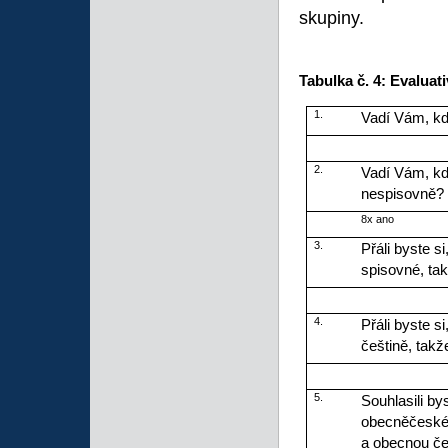
skupiny.
Tabulka č. 4: Evalua
1.
Vadí Vám, kd
2.
Vadí Vám, kdy
nespisovně?
8x ano
3.
Přáli byste s
spisovné, ta
4.
Přáli byste s
češtině, tak
5.
Souhlasili by
obecněčeské 
a obecnou če