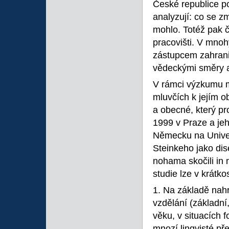
České republice p
analyzují: co se z
mohlo. Totéž pak č
pracovišti. V mnoh
zástupcem zahranič
vědeckými směry a
V rámci výzkumu m
mluvčích k jejím 
a obecné, který p
1999 v Praze a je
Německu na Univer
Steinkeho jako dis
nohama skočili in 
studie lze v krátko
1. Na základě nah
vzdělání (základní
věku, v situacích f
mnozí lingvisté př