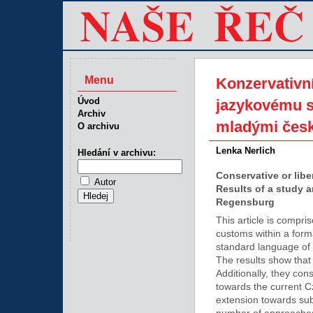
Menu
Konzervativní
Úvod
jazykovému s
Archiv
mladými česk
O archivu
Lenka Nerlich
Hledání v archivu:
Conservative or lib
Autor
Results of a study 
Regensburg
This article is compris
customs within a form
standard language of e
The results show that
Additionally, they cons
towards the current C
extension towards sub