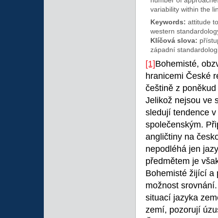
number of approaches
variability within the l
Keywords:
attitude 
western standardology
Klíčová slova:
příst
západní standardolog
[1]
Bohemisté, obzvl
hranicemi České re
češtině z poněkud
Jelikož nejsou ve
sledují tendence v
společenským. Přip
angličtiny na česk
nepodléhá jen jazyk
předmětem je však 
Bohemisté žijící a
možnost srovnání.
situací jazyka země
zemí, pozorují úz