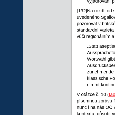
vyjadřování p
[132]Na rozdíl od 
uvedeného Sgallova
pozorovat v britské
standardní variet
vůči regionálním 
„Statt asepti
Aussprachefor
Wortwahl gibt
Ausdruckspek
zunehmende Ö
klassische Fo
nimmt kontinu
V otázce č. 10 (
tab
písemnou zprávu f
nunc i na nás OČ 
kontextu, působí v