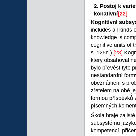
2. Postoj k vari
konativní
[22]
Kognitivní subs
includes all kinds
knowledge is compo
cognitive units of
s. 125n.).
[23]
Kogni
který obsahoval n
bylo převést tyto 
nestandardní formy
obeznámeni s probl
zřetelem na obě je
formou příspěvků v 
písemných komentá
Škola hraje zajisté
subsystému jazyko
kompetencí, přičem