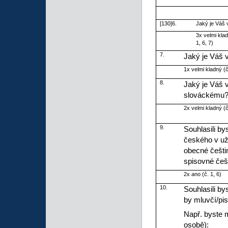
[130]6.
Jaký je Váš
3x velmi klad
1, 6, 7)
7.
Jaký je Váš 
1x velmi kladný (č
8.
Jaký je Váš 
slováckému
2x velmi kladný (č
9.
Souhlasili b
českého v už
obecné češti
spisovné češt
2x ano (č. 1, 6)
10.
Souhlasili b
by mluvčí/pis
Např. byste 
osobě):