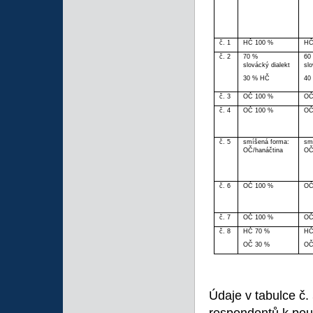
č. 1
HČ 100 %
HČ
č. 2
70 %
60
slovácký dialekt
slo
30 % HČ
40
č. 3
OČ 100 %
OČ
č. 4
OČ 100 %
OČ
č. 5
smíšená forma:
sm
OČ/hanáčtina
OČ
č. 6
OČ 100 %
OČ
č. 7
OČ 100 %
OČ
č. 8
HČ 70 %
HČ
OČ 30 %
OČ
Údaje v tabulce č.