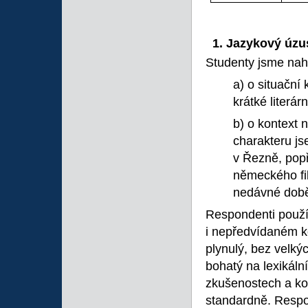
1. Jazykový úzu
Studenty jsme nahr
a) o situační
krátké literár
b) o kontext 
charakteru js
v Řezně, popř
německého fil
nedávné době 
Respondenti použí
i nepředvídaném k
plynulý, bez velký
bohatý na lexikáln
zkušenostech a ko
standardně. Respo