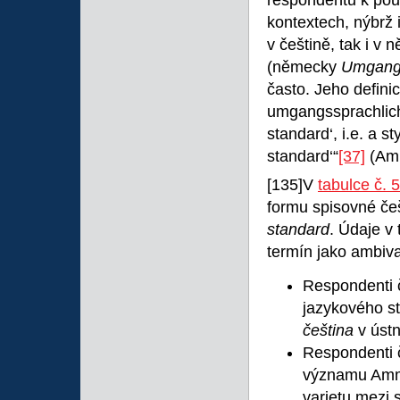
respondentů k pou
kontextech, nýbrž 
v češtině, tak i v
(německy
Umgang
často. Jeho defini
umgangssprachlich)
standard‘, i.e. a st
standard‘“
[37]
(Amm
[135]V
tabulce č. 5
formu spisovné če
standard
. Údaje v 
termín jako ambiva
Respondenti č
jazykového s
čeština
v úst
Respondenti č
významu Ammo
varietu mezi 