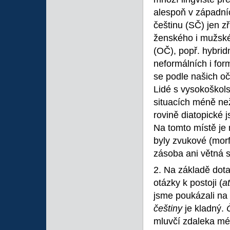
alespoň v západní
češtinu (SČ) jen zř
ženského i mužské
(OČ), popř. hybrid
neformálních i form
se podle našich oče
Lidé s vysokoškol
situacích méně ne
rovině diatopické j
Na tomto místě je 
byly zvukové (morf
zásoba ani větná 
2. Na základě dot
otázky k postoji (
at
jsme poukázali na
češtiny
je kladný.
mluvčí zdaleka mé