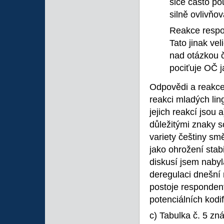
sice často po
silně ovlivňo
Reakce respo
Tato jinak ve
nad otázkou 
pociťuje OČ ja
Odpovědi a reakce
reakci mladých li
jejich reakcí jsou 
důležitými znaky 
variety češtiny sm
jako ohrožení stabi
diskusí jsem nabyl
deregulaci dnešní 
postoje responden
potenciálních kodif
c) Tabulka č. 5 zn