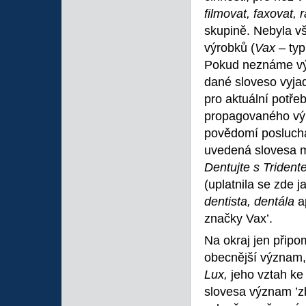
filmovat, faxovat,
skupině. Nebyla vš
výrobků (
Vax
– ty
Pokud neznáme výr
dané sloveso vyjad
pro aktuální potře
propagovaného výr
povědomí poslucha
uvedená slovesa m
Dentujte s Triden
(uplatnila se zde 
dentista, dentála
a
značky Vax’.
Na okraj jen přip
obecnější význam,
Lux,
jeho vztah ke
slovesa význam ’z