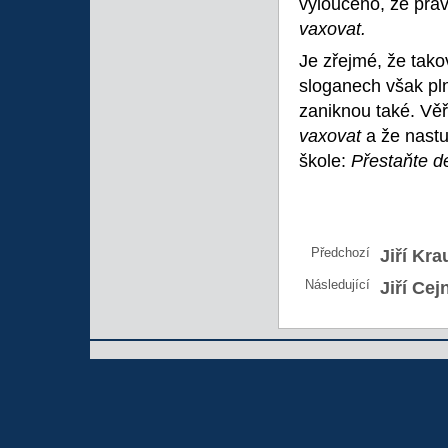
vyloučeno, že práv
vaxovat.
Je zřejmé, že tako
sloganech však pln
zaniknou také. Vě
vaxovat
a že nast
škole:
Přestaňte d
Předchozí
Jiří Kra
Následující
Jiří Cej