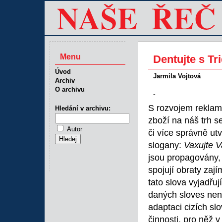
Menu
Dentujte s T
Úvod
Jarmila Vojtová
Archiv
O archivu
-
S rozvojem reklam
Hledání v archivu:
zboží na náš trh 
Autor
či více správně ut
slogany:
Vaxujte V
jsou propagovány,
spojují obraty zaj
tato slova vyjadřuj
daných sloves nen
adaptaci cizích sl
činnosti, pro něž 