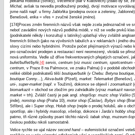
pekárna Robotka
(Střílky),
Večernice
(bar v Klatovech) (zdálo by se, že
Michal,
avšak ta nevedla prodloužený prodej), dvojí motivace vyvolávaj
jsme našli např. u firmy
Jabloňka
(prodejna ovoce a zeleniny, Jablonné
Benešově,
erika =
vřes + zvučné ženské jméno).
[174]Proces změn firemních názvů však nejde zcela jednoznačně ve sm
neboť zavádění nových názvů podléhá módě, v níž se vedle prvků klas
(podnikatelé někdy i konzultují s latiníky) uplatňují vlivy zvláště anglo
firemních štítech (jako na vývěsních tabulích a v reklamách i jiného d
slovy cizími nebo hybridními. Protože počet přejímaných výrazů nebo
pro označování prodejen a restaurací není neomezený, vkrádá se přiro
nová uniformita. Vedle už dříve frekventovaných přejatých označení, j
bufet/buffet/byfé,
[4]
servis, centrum
(viz
music centrum, sportcentrum 
centrum,
v Praze 8 na Palmovce, ve znaku Palma) (i v podobě
obchodn
veliké oblibě podnikatelů těší
boutique/butik
(v Chebu:
Betyna boutique,
boutique Conny…
),
Akva-butik
(Plzeň),
market: Telemarket
(Benešov),
uni-, super-market
(např. v Toužimi), dokonce se objevil i
zoomarkazit
(
biomarkazit
= obchod se zbožím pro zahrádkáře (výraz
markazit
navoz
market =
trh). Zvlášť častý je pak angl.
shop/šop: muzic shop Vaško
(
jinde),
nonstop shop
(Praha 10),
motor shop
(Čáslav),
Bybys shop
(Bra
Stříbro), ale i
Super shop, Holub shop
(nejde o prodej holubů, ale o ob
sportšop,
ale
i hybridy
masošop, všešop,
dokonce i
Jarda’s
hobby sho
patrno, tři různé způsoby psaní těchto názvů:
tabak shop, muzeum-šo
českou podobu nikoli samostatně.
Velice rychle se ujal název
second hand –
eufemistické označení vetešn