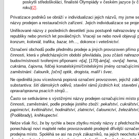
poskytli středoškoláci, finalisté Olympiády v českém jazyce (v 
roku)
[2]
.
Privatizace podniků se obráží v individualizaci jejich názvů, my jsme s
názvy prodejen a restauračních zařízení. Jejich individualizace se proj
Unifikované názvy z posledních desetiletí jsou postupně nahrazovány s
republiky nebo prvních let poválečných. Vracejí se nebo nově objevují
konzum, koloniál, trafika, bazar, trh…,
dokonce i
vetešnictví.
Označení obchodů podle předmětu prodeje a jiných provozoven přímo 
činnosti, která v předcházejícím období převládala, jsou zčásti nahraz
budov/místností tvořenými příponami
-n[a],
[170]
-
árn[a], -ovn[a]: herna
cukrárna, čajovna,
řidčeji konatelskými/činitelskými jmény označujícím
zaměstnání:
čalouník, [oční] optik, drogista, malíř
i
švec.
Ne ojedinělá jsou víceslovná popisná označení provozoven, jejichž zá
substantiva:
šití dámských oděvů, stavění rámů jízdních kol, stavebn
oprava/opravna psacích strojů…
Často se setkáváme s výstižnými názvy prodejen označujícími místo 
činnosti, zaměstnání, podle prodeje jistého zboží:
pekařství, cukrářství
papírnictví, květinářství, hodinářství, zlatnictví, čalounictví, železářstv
(Poděbrady),
knihkupectví.
Nelze však říci, že by rychle a beze zbytku mizely názvy z předchozího 
ponechávají noví majitelé nebo provozovatelé prodejně dřívější označen
prodejna místo. Spoléhá se asi na zvyk zákazníků, na jejich neochotu