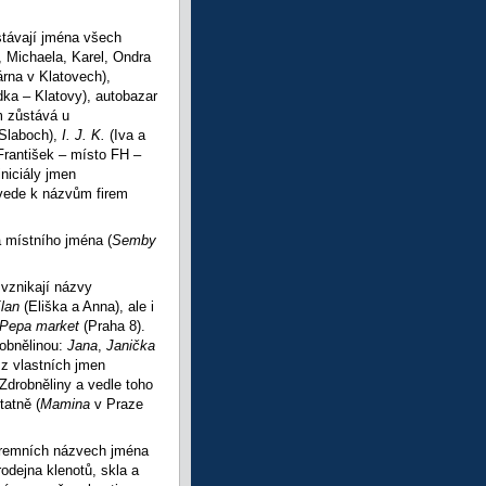
stávají jména všech
, Michaela, Karel, Ondra
árna v Klatovech),
a – Klatovy), autobazar
em zůstává u
 Slaboch),
I. J. K.
(Iva a
František – místo FH –
iniciály jmen
 vede k názvům firem
a místního jména (
Semby
vznikají názvy
lan
(Eliška a Anna), ale i
Pepa
market
(Praha 8).
obnělinou:
Jana
,
Janička
 z vlastních jmen
 Zdrobněliny a vedle toho
atně (
Mamina
v Praze
 firemních názvech jména
rodejna klenotů, skla a