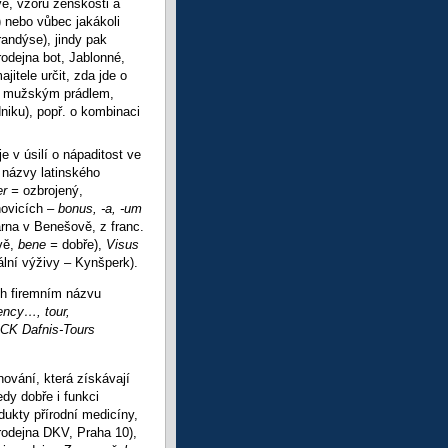
é, vzoru ženskosti a
) nebo vůbec jakákoli
randýse), jindy pak
rodejna bot, Jablonné,
jitele určit, zda jde o
 s mužským prádlem,
niku), popř. o kombinaci
e v úsilí o nápaditost ve
 názvy latinského
er =
ozbrojený,
hovicích –
bonus, -a, -um
árna v Benešově, z franc.
vě,
bene =
dobře),
Visus
ální výživy – Kynšperk).
ch firemním názvu
ency…, tour,
CK Dafnis-Tours
ování, která získávají
dy dobře i funkci
dukty přírodní medicíny,
rodejna DKV, Praha 10),