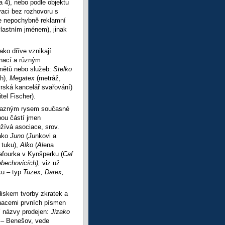
a 4), nebo podle objektu
vaci bez rozhovoru s
e nepochybně reklamní
vlastním jménem), jinak
ko dříve vznikají
inací a různým
mětů nebo služeb:
Stelko
h),
Megatex
(metráž,
rská kancelář svařování)
el Fischer).
výrazným rysem současné
bou částí jmen
užívá asociace, srov.
jako
Juno
(
Ju
nkovi a
 tuku),
Alko
(
Al
ena
Cafourka v Kynšperku (
Caf
ebechovicích),
viz už
ku – typ
Tuzex, Darex,
diskem tvorby zkratek a
nacemi prvních písmen
í názvy prodejen:
Jizako
 – Benešov, vede