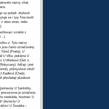
akovéto názvy však
mace.
je se pořadí: druhové
ytuje se i typ
Tina
textil
 z obou stran, nebo
k
).
stňovací vzniklé z
ví…
).
dložku
u.
Tyto názvy
to jsou často označovány
 U Tůmů
(Praha),
U
iál U Vlka, pekárna U
ctví U Morkesů
(Ústí n.
(Rokycany); řidčeji i jiné
lonné),
průmyslové zboží
 U Kadleců
(Cheb),
ě převládají plurálové
(
potraviny U Santošky,
o provozovna je označena
ho medvěda, hostinec U
ží (
řeznictví U
zářství U Šroubka
–