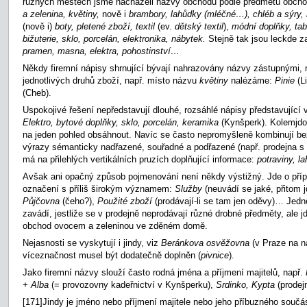
různých městech jsme nacházeli názvy obchodů podle předmětu obch
a zelenina, květiny,
nově i
brambory, lahůdky (mléčné…), chléb a sýry,
(nově i)
boty, pletené zboží, textil
(ev.
dětský textil
),
módní doplňky, tabá
bižuterie, sklo, porcelán, elektronika, nábytek.
Stejně tak jsou leckde 
pramen, masna, elektra, pohostinství…
Někdy firemní nápisy shrnující bývají nahrazovány názvy zástupnými,
jednotlivých druhů zboží, např. místo názvu
květiny
nalézáme:
Pinie
(L
(Cheb).
Uspokojivé řešení nepředstavují dlouhé, rozsáhlé nápisy představující
Elektro, bytové doplňky, sklo, porcelán, keramika
(Kynšperk). Kolemjdou
na jeden pohled obsáhnout. Navíc se často nepromyšleně kombinují be
výrazy sémanticky nadřazené, souřadné a podřazené (např. prodejna s
má na přilehlých vertikálních pruzích doplňující informace:
potraviny, l
Avšak ani opačný způsob pojmenování není někdy výstižný. Jde o příp
označení s příliš širokým významem:
Služby
(neuvádí se jaké, přitom 
Půjčovna
(čeho?),
Použité zboží
(prodávají-li se tam jen oděvy)… Jed
zavádí, jestliže se v prodejně neprodávají různé drobné předměty, ale jd
obchod ovocem a zeleninou ve zděném domě.
Nejasnosti se vyskytují i jindy, viz
Beránkova osvěžovna
(v Praze na n
víceznačnost musel být dodatečně doplněn (
pivnice
).
Jako firemní názvy slouží často rodná jména a příjmení majitelů, např.
+
Alba
(= provozovny kadeřnictví v Kynšperku),
Srdinko, Kypta
(prodej
[171]Jindy je jméno nebo příjmení majitele nebo jeho příbuzného součás