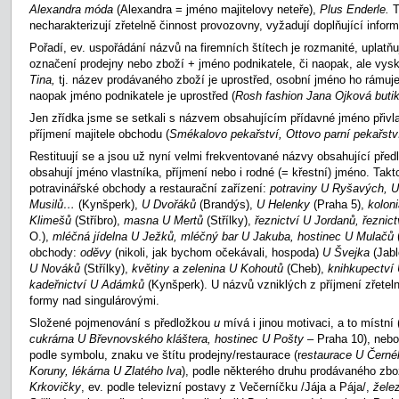
Alexandra móda
(Alexandra = jméno majitelovy neteře),
Plus Enderle.
T
necharakterizují zřetelně činnost provozovny, vyžadují doplňující infor
Pořadí, ev. uspořádání názvů na firemních štítech je rozmanité, uplatňu
označení prodejny nebo zboží + jméno podnikatele, či naopak, ale vysk
Tina,
tj. název prodávaného zboží je uprostřed, osobní jméno ho rámuje
naopak jméno podnikatele je uprostřed (
Rosh fashion Jana Ojková buti
Jen zřídka jsme se setkali s názvem obsahujícím přídavné jméno přivla
příjmení majitele obchodu (
Smékalovo pekařství, Ottovo parní pekařst
Restituují se a jsou už nyní velmi frekventované názvy obsahující pře
obsahují jméno vlastníka, příjmení nebo i rodné (= křestní) jméno. Tak
potravinářské obchody a restaurační zařízení:
potraviny U Ryšavých,
Musilů…
(Kynšperk),
U Dvořáků
(Brandýs),
U Helenky
(Praha 5),
kolon
Klimešů
(Stříbro),
masna U Mertů
(Střílky),
řeznictví U Jordanů, řezni
O.),
mléčná jídelna U Ježků, mléčný bar U Jakuba, hostinec U Mulačů
obchody:
oděvy
(nikoli, jak bychom očekávali, hospoda)
U Švejka
(Jab
U Nováků
(Střílky),
květiny a zelenina U Kohoutů
(Cheb),
knihkupectví
kadeřnictví U Adámků
(Kynšperk). U názvů vzniklých z příjmení zřeteln
formy nad singulárovými.
Složené pojmenování s předložkou
u
mívá i jinou motivaci, a to místní 
cukrárna U Břevnovského kláštera, hostinec U Pošty
–
Praha 10), neb
podle symbolu, znaku ve štítu prodejny/restaurace (r
estaurace U Černé
Koruny, lékárna U Zlatého lva
), podle některého druhu prodávaného zbo
Krkovičky
, ev. podle televizní postavy z Večerníčku /Jája a Pája/,
žele