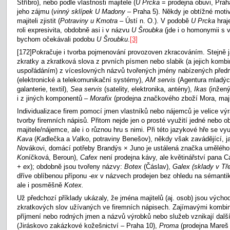
Stříbro), nebo podle vlastnosti majitele (
U Prcka
= prodejna obuvi, Prah
jeho zájmu (
vinný sklípek U Madony
– Praha 5). Někdy je obtížné moti
majiteli zjistit (
Potraviny u Kmotra
–
Ústí n. O.). V podobě
U Prcka
hraj
roli expresivita, obdobně asi i v názvu
U Šroubka
(jde i o homonymii s 
bychom očekávali podobu
U Šroubku
.
[3]
[172]Pokračuje i tvorba pojmenování provozoven zkracováním. Stejně ja
zkratky a zkratková slova z prvních písmen nebo slabik (a jejich komb
uspořádáním) z víceslovných názvů tvořených jmény nabízených před
(elektronické a telekomunikační systémy),
AM servis
(Agentura mladýc
galanterie, textil),
Sea servis
(satelity, elektronika, antény),
Ikas
(inžený
i z jiných komponentů –
Morafix
(prodejna značkového zboží Mora, majit
Individualizace firem pomocí jmen vlastníků nebo nájemců je velice 
tvorby firemních nápisů. Přitom nejde jen o prosté využití jedné nebo o
majitele/nájemce, ale i o různou hru s nimi. Při této jazykové hře se vy
Kava
(
Ka
dlečka a
Va
lko, potraviny Benešov), někdy však zavádějící, 
No
vákovi, domácí potřeby Brandýs × Juno je ustálená značka umělého
Ko
níčková, Beroun),
Cafex
není prodejna kávy, ale květinářství pana 
+ ex
); obdobně jsou tvořeny názvy:
Botex
(Čáslav),
Galex (sklady v Tř
dříve oblíbenou příponu
-ex
v názvech prodejen bez ohledu na sémanti
ale i posměšně
Kotex.
Už předchozí příklady ukázaly, že jména majitelů (aj. osob) jsou výcho
zkratkových slov užívaných ve firemních nápisech. Zajímavými kombi
příjmení nebo rodných jmen a názvů výrobků nebo služeb vznikají dalš
(Jiráskovo zakázkové kožešnictví – Praha 10),
Proma
(prodejna Mareš