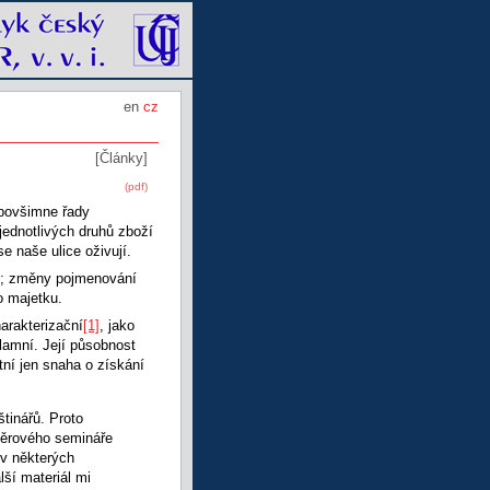
en
cz
[Články]
(pdf)
i povšimne řady
jednotlivých druhů zboží
e naše ulice oživují.
lů; změny pojmenování
o majetku.
arakterizační
[1]
, jako
lamní. Její působnost
tní jen snaha o získání
tinářů. Proto
ýběrového semináře
 v některých
ší materiál mi