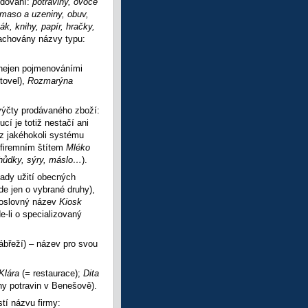
odování:
potraviny, ovoce
 maso a uzeniny, obuv,
k, knihy, papír, hračky,
zachovány názvy typu:
 nejen pojmenováními
itovel),
Rozmarýna
 výčty prodávaného zboží:
cí je totiž nestačí ani
z jakéhokoli systému
 firemním štítem
Mléko
ahůdky, sýry, máslo…
).
ady užití obecných
jde jen o vybrané druhy),
noslovný název
Kiosk
e-li o specializovaný
ábřeží) – název pro svou
Klára
(
=
restaurace);
Dita
ny potravin v Benešově).
tí názvu firmy: