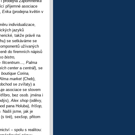
 i prodejna
Zapomněnka
ící příjemné asociace
),
Erika
(prodejna květin v
ěru individualizace,
ických jazyků
americké, takže právě na
ruhu) se setkáváme se
 komponentů užívaných
zeně do firemních nápisů
ako
bistro,
– fitcentrum…, Palma
ích center
a
centrál
), se
 boutique Corina,
Alma market
(Cheb),
obchod se zvířaty) a
uje asociace se slovem
Stříbro, bez osob. jména i
ndýs),
Alex shop
(oděvy,
chod pana Holuba),
fríšop,
p.
Našli jsme, jak je
p
(s tiré), sexšop, přitom
ictví – spolu s realitou: