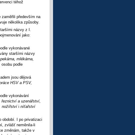
červenci téhož
e zaměřili především na
evuje několika způsoby.
taršími názvy z I.
 pojmenování jako:
podle vykonávané
ovány staršími názvy
, pekárna, mlékárna,
i osobu podle
kladem jsou dějová
í práce HSV a PSV,
podle vykonávání
, řeznictví a uzenářství,
í, nožířství
i
níťařství
období. I po privatizaci
í, zvlášť neměnila-li
 ke změnám, takže v