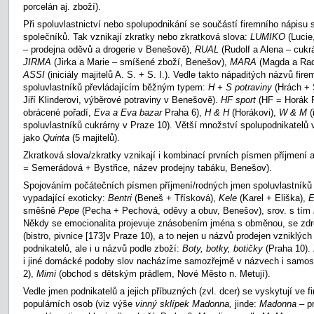
porcelán aj. zboží).
Při spoluvlastnictví nebo spolupodnikání se součástí firemního nápisu 
společníků. Tak vznikají zkratky nebo zkratková slova:
LUMIKO
(Lucie
– prodejna oděvů a drogerie v Benešově),
RUAL
(Rudolf a Alena – cukr
JIRMA
(Jirka a Marie – smíšené zboží, Benešov),
MARA
(Magda a Radk
ASSI
(iniciály majitelů A. S. + S. I.). Vedle takto nápaditých názvů fir
spoluvlastníků převládajícím běžným typem:
H + S potraviny
(Hrách +
Jiří Klinderovi, výběrové potraviny v Benešově).
HF sport
(HF = Horák 
obrácené pořadí,
Eva a Eva bazar
Praha 6),
H & H
(Horákovi),
W
& M
(
spoluvlastníků cukrárny v Praze 10). Větší množství spolupodnikatelů
jako
Quinta
(5 majitelů).
Zkratková slova/zkratky vznikají i kombinací prvních písmen příjmení 
=
Semerádová + Bystřice, název prodejny tabáku, Benešov).
Spojováním počátečních písmen příjmení/rodných jmen spoluvlastníků 
vypadající exoticky:
Bentri
(Beneš + Třísková),
Kele
(Karel + Eliška),
E
směšně
Pepe
(Pecha + Pechová, oděvy a obuv, Benešov), srov. s tím
Někdy se emocionalita projevuje znásobením jména s obměnou, se zdr
(bistro, pivnice
[173]v Praze 10), a to nejen u názvů prodejen vzniklých
podnikatelů, ale i u názvů podle zboží:
Boty, botky, botičky
(Praha 10).
i jiné domácké podoby slov nacházíme samozřejmě v názvech i samost
2),
Mimi
(obchod s dětským prádlem, Nové Město n. Metují).
Vedle jmen podnikatelů a jejich příbuzných (zvl. dcer) se vyskytují ve
populárních osob (viz výše
vinný sklípek Madonna,
jinde:
Madonna –
p