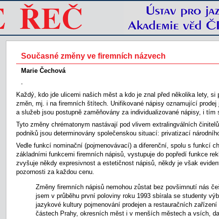
Současné změny ve firemních názvech
Marie Čechová
-
Každý, kdo jde ulicemi našich měst a kdo je znal před několika lety, s
změn, mj. i na firemních štítech. Unifikované nápisy oznamující prodej 
a služeb jsou postupně zaměňovány za individualizované nápisy, i tím s
Tyto změny chrématonym nastávají pod vlivem extralingválních činite
podniků jsou determinovány společenskou situací: privatizací národníh
Vedle funkcí nominační (pojmenovávací) a diferenční, spolu s funkcí ch
základními funkcemi firemních nápisů, vystupuje do popředí funkce rek
zvyšuje někdy expresivnost a estetičnost nápisů, někdy je však eviden
pozornosti za každou cenu.
Změny firemních nápisů nemohou zůstat bez povšimnutí nás češ
jsem v průběhu první poloviny roku 1993 sbírala se studenty v
jazykové kultury pojmenování prodejen a restauračních zařízení
částech Prahy, okresních měst i v menších městech a vsích, dal