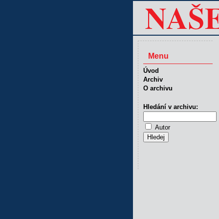
Menu
Úvod
Archiv
O archivu
Hledání v archivu:
Autor