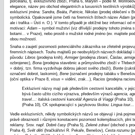
porcelánu, tj. exkluzivního zboží, Praha 6,
Marylin –
podle M. Monroeov
elegance, název pro obchod elegantních a luxusních textilních výrobků
exkluzivní jména:
Sandra, Beáta, Patricie, Nikolas
(prodej oblečení v B
symbolická. Opakovaně jsme četli na firemních štítech název
Adam
(p
ale i trafika – Ústí n. O.). V tomto případě je obtížné bez informací od ma
motivaci:
Adam
– symbol mužství (viz dřívější prodejny tohoto jména
botami… v Praze), nebo prostě o mužské rodné jméno (ev. majitele pod
obou možností.
Snaha o zaujetí pozornosti potenciálního zákazníka se zřetelně projevuj
firemních nápisech. Touhu majitelů po neobvyklých názvech dokládají i
původu:
Libros
(prodejna knih),
Armiger
(prodejna zbraní, Čáslav,
armig
ozbrojenec),
Bona
(prodejna stavebnic a průmyslového zboží v Třebec
= dobrý, tzn. firma vyzdvihuje dobrou jakost svého zboží),
Bonte
(cukr
označení dobrot, laskomin),
Bene
(označení prodejny tabáku v Benešo
(oční optika v Praze 8,
visus
= vidění, zrak…),
Racios
(prodejna racion
Exkluzivní názvy mají pak především cestovní kanceláře, v jeji
bývá často užito cizího výraziva, především výrazů
agencia, ag
travel…:
italská cestovní kancelář
Agenzia di Viaggi
(Praha 10),
(Praha 10), CK spolupracující s jazykovou školou:
Lingua tour…
Vedle exkluzivních, někdy symbolických názvů se objevují i jiná pojmen
právě obrazností i různými konotacemi pozornost kolemjdoucích, plní te
reklamy. Srov. např.
Dobré časy
(Praha 5),
Zelené zdraví
(obchod s pro
Praha 4),
Svět
dětí
(hračkářství R. Pekaře, Benešov),
Cesta rozumu
(p