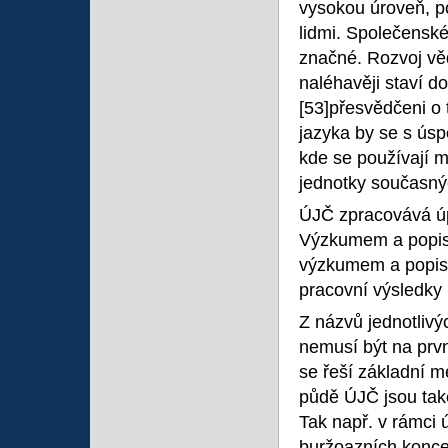
vysokou úroveň, p
lidmi. Společenské
značné. Rozvoj vě
naléhavěji staví d
[53]přesvědčeni o
jazyka by se s ús
kde se používají m
jednotky současnýc
ÚJČ zpracovává úp
Výzkumem a popis
výzkumem a popise
pracovní výsledky 
Z názvů jednotlivý
nemusí být na prv
se řeší základní m
půdě ÚJČ jsou tak
Tak např. v rámci 
buržoazních konce