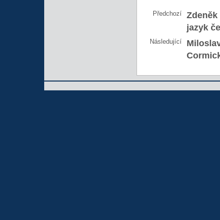
Předchozí
Zdeněk 
jazyk č
Následující
Milosla
Cormick