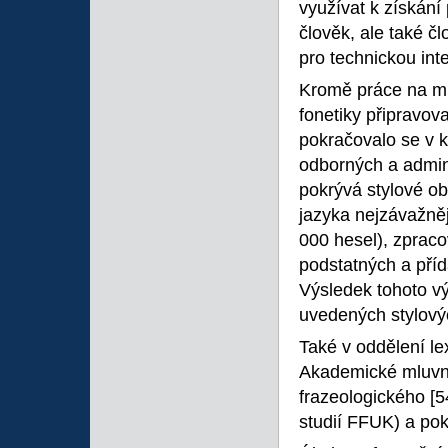
využívat k získán
člověk, ale také č
pro technickou inte
Kromě práce na mlu
fonetiky připravov
pokračovalo se v k
odborných a admini
pokrývá stylové o
jazyka nejzávažněj
000 hesel), zpraco
podstatných a příd
Výsledek tohoto v
uvedených stylový
Také v oddělení le
Akademické mluvni
frazeologického
[5
studií FFUK) a pok