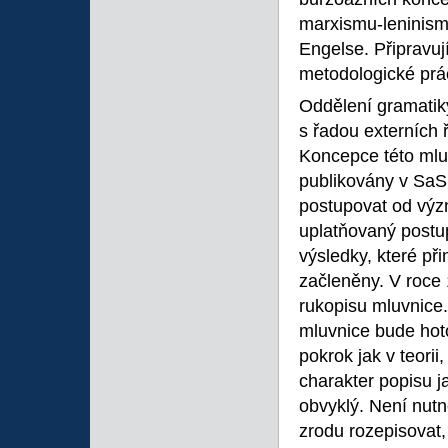
marxismu-leninismu
Engelse. Připravují
metodologické prá
Oddělení gramatiky
s řadou externích 
Koncepce této mlu
publikovány v SaS
postupovat od význ
uplatňovaný postu
výsledky, které př
začleněny. V roce 
rukopisu mluvnice.
mluvnice bude hot
pokrok jak v teorii
charakter popisu j
obvyklý. Není nutn
zrodu rozepisovat,