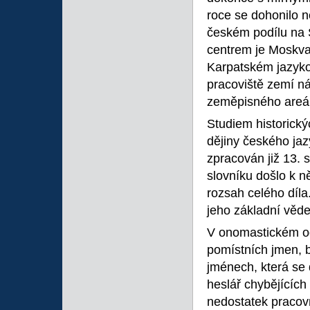
roce se dohonilo n
českém podílu na 
centrem je Moskva
Karpatském jazyko
pracoviště zemí ná
zeměpisného areá
Studiem historický
dějiny českého ja
zpracován již 13. 
slovníku došlo k 
rozsah celého díla
jeho základní věd
V onomastickém od
pomístních jmen, 
jménech, která se
heslář chybějících
nedostatek pracovn