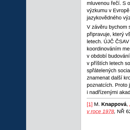
mluvenou řečí. S
výzkumu v Evropě i
jazykovědného výzk
V závěru bychom se
připravuje, který v
letech. ÚJČ ČSAV 
koordinováním me
v období budování 
v příštích letech 
spřátelených socia
znamenat další krok
poznatcích. Proto
i nadřízenými aka
[1]
M.
Knappová
,
v roce 1978
,
NŘ 62