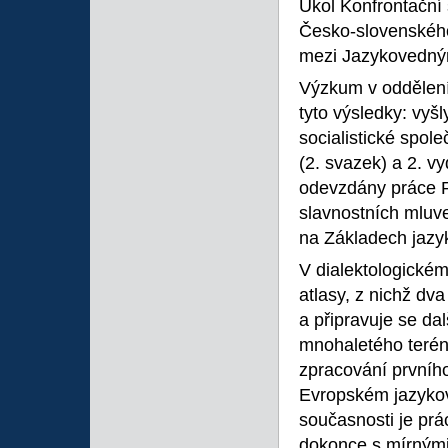
Úkol Konfrontační 
Česko-slovenského
mezi Jazykovedný
Výzkum v oddělení j
tyto výsledky: vyšl
socialistické spole
(2. svazek) a 2. v
odevzdány práce R
slavnostních mluv
na Základech jazyk
V dialektologické
atlasy, z nichž dv
a připravuje se dal
mnohaletého terén
zpracování prvního
Evropském jazykové
současnosti je pr
dokonce s mírnými a