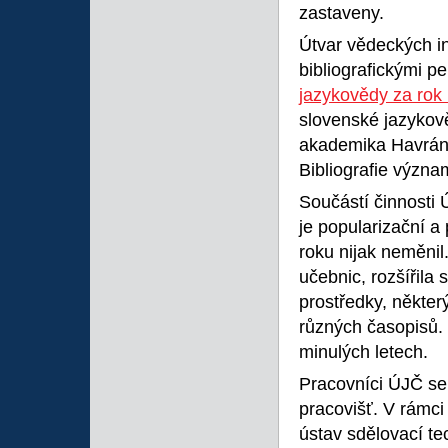
zastaveny.
Útvar vědeckých in
bibliografickými pe
jazykovědy za rok
slovenské jazykově
akademika Havránk
Bibliografie význa
Součástí činnosti
je popularizační a 
roku nijak neměnil
učebnic, rozšířila
prostředky, někter
různých časopisů. 
minulých letech.
Pracovníci ÚJČ se
pracovišť. V rámc
ústav sdělovací t