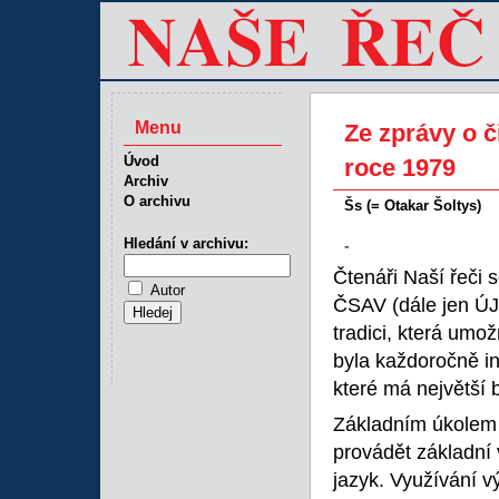
Menu
Ze zprávy o 
Úvod
roce 1979
Archiv
O archivu
Šs (= Otakar Šoltys)
Hledání v archivu:
-
Čtenáři Naší řeči s
Autor
ČSAV (dále jen ÚJ
tradici, která umo
byla každoročně i
které má největší
Základním úkolem 
provádět základní
jazyk. Využívání 