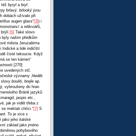
. též
byryl
a
bryl.
Typy
brlavý, brlooký
jsou
ch dobách užívalo při
erillus augen glass“
[3]
) i
monstrancí a relikviářů,
brýlí.
[5]
Také slovo
lu byly našim předkům
adové města Jeruzaléma
ndické a lidé indičští
vodě čisté tekoucie. Když
 má se ten kámen“
astnosti
[270]
še uvedených stč.
ovočeské významy ‚hledět
e slovy
bouliti, brejle
ap.
ěji, vybroušeny do hran
Komenského Bráně jazyků:
maragd, jaspis etc.,
é, jak je vidět třeba z
se mektati chtíci.“
[7]
S
liant.
To je sice z
ě jako jeho italské
vní základ jako jméno
je obměnou pohybového
ě svítit, mrkat, přivírat