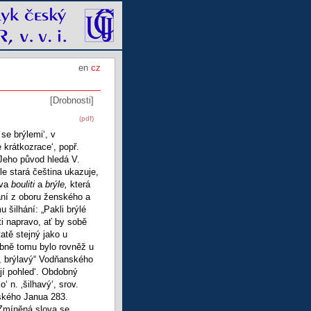
en
cz
[Drobnosti]
(pdf)
 se brýlemi‘, v
krátkozrace‘, popř.
 Jeho původ hledá V.
e stará čeština ukazuje,
ova
bouliti
a
brýle,
která
nání z oboru ženského a
 šilhání: „Pakli brýlé
ti napravo, ať by sobě
atě stejný jako u
obně tomu bylo rovněž u
vý, brýlavý“ Vodňanského
ojí pohled‘. Obdobný
‘ n. ‚šilhavý‘, srov.
ského Janua 283.
 Zmíněná slova se