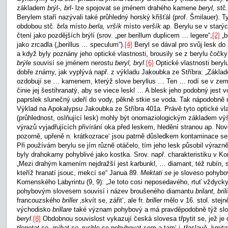
základem
brýl-, brl-
lze spojovat se jménem drahého kamene
beryl,
stč
Berylem staří nazývali také průhledný horský křišťál (prof. Šmilauer). 
obdobou stč.
brla
místo
berla, vršík
místo
veršík
ap. Berylu se v starý
čtení jako pozdějších brýlí (srov. „per berillum duplicem … legere“,
[2]
„b
jako zrcadla („berillus … speculum“).
[4]
Beryl se dával pro svůj lesk do 
a když byly poznány jeho optické vlastnosti, brousily se z berylu čočky 
brýle
souvisí se jménem nerostu
beryl, bryl
.
[6]
Optické vlastnosti bery
dobře známy, jak vyplývá např. z výkladu Jakoubka ze Stříbra: „Zákl
ozdobují se … kamenem, kterýž slove beryllus … Ten … rodí se v zemi I
činie jej šestihranatý, aby se viece leskl … A blesk jeho podobný jest 
paprslek slunečný udeří do vody, pěkně stkie se voda. Tak nápodobně
Výklad na Apokalypsu Jakoubka ze Stříbra 401a. Právě tyto optické vl
(průhlednost, oslňující lesk) mohly být onomaziologickým základem vý
výrazů vyjadřujících přivírání oka před leskem, hledění stranou ap. N
pozorně, upřeně n. krátkozrace‘ jsou patrně důsledkem kontaminace s
Při používám berylu se jím různě otáčelo, tím jeho lesk působil výrazn
byly drahokamy pohyblivé jako kostka. Srov. např. charakteristiku v 
„Mezi drahým kamením nejdražší jest karbunkl, … diamant, též rubín, s
kteříž hranatí jsouc, mekcí se“ Janua 89.
Mektati se
je sloveso pohybov
Komenského Labyrintu (9, 9): „Je toto cosi neposedavého, rtuť vždycky 
pohybovým slovesem souvisí i název broušeného diamantu
brilant, bri
francouzského
briller
‚skvít se, zářit‘, ale fr.
briller
mělo v 16. stol. stejn
východisko
brillare
také význam pohybový a má pravděpodobně týž slo
beryl
.
[8]
Obdobnou souvislost vykazují česká slovesa třpytit se, jež 
třepetat se, míhat se
‚rychle se pohybovat sem a tam‘ i ‚třaslavě, kmitav