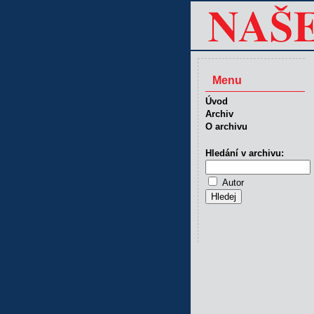
Menu
Úvod
Archiv
O archivu
Hledání v archivu:
Autor