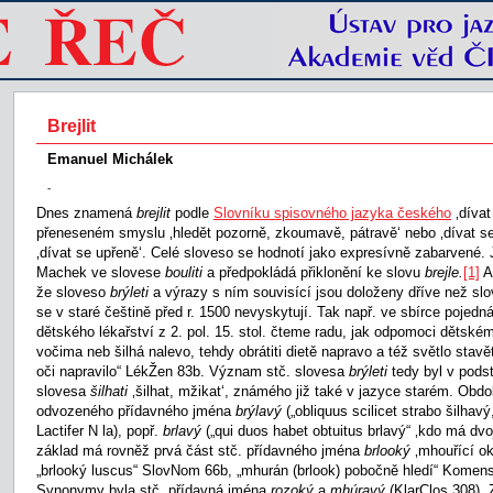
Brejlit
Emanuel Michálek
-
Dnes znamená
brejlit
podle
Slovníku spisovného jazyka českého
‚dívat
přeneseném smyslu ‚hledět pozorně, zkoumavě, pátravě‘ nebo ‚dívat se 
‚dívat se upřeně‘. Celé sloveso se hodnotí jako expresívně zabarvené.
Machek ve slovese
bouliti
a předpokládá přiklonění ke slovu
brejle.
[1]
Al
že sloveso
brýleti
a výrazy s ním souvisící jsou doloženy dříve než sl
se v staré češtině před r. 1500 nevyskytují. Tak např. ve sbírce pojed
dětského lékařství z 2. pol. 15. stol. čteme radu, jak odpomoci dětskému
vočima neb šilhá nalevo, tehdy obrátiti dietě napravo a též světlo stavě
oči napravilo“ LékŽen 83b. Význam stč. slovesa
brýleti
tedy byl v podst
slovesa
šilhati
‚šilhat, mžikat‘, známého již také v jazyce starém. Obd
odvozeného přídavného jména
brýlavý
(„obliquus scilicet strabo šilha
Lactifer N la), popř.
brlavý
(„qui duos habet obtuitus brlavý“ ‚kdo má dv
základ má rovněž prvá část stč. přídavného jména
brlooký
‚mhouřící oko
„brlooký luscus“ SlovNom 66b, „mhurán (brlook) pobočně hledí“ Komen
Synonymy byla stč. přídavná jména
rozoký
a
mhúravý
(KlarClos 308).