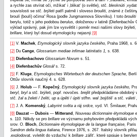
a rychle zas otvírat oči, mžikat‘ i ‚blikat‘ (o světle), stč.
blesknúti
‚vydat
souvislosti se stč.
brýleti
patří patrně i sloveso
brouliti,
známé z češtiny 
broulí (boulí) očima“ Rosa (podle Jungmannova Slovníku). I toto
broulit
berylu, totiž s jeho podobou
berulus,
doloženou v latině (Diefenbachův G
výklad správný, pak jím lze vysvětlit i poměr mezi našimi slovy
brýleti
brillare,
který byl dosud etymologicky nejasný.
[9]
[1]
V.
Machek
,
Etymologický slovník jazyka českého,
Praha 1968, s. 6
[2]
Du
Cange
,
Glossarium mediae infimae latinitatis 1,
s. 638.
[3]
Diefenbachovo
Glossarium Novum
s. 51.
[4]
Diefenbachův
Glosář
s. 72.
[5]
F.
Kluge
,
Etymologisches Wörterbuch der deutschen Sprache,
Berlí
Ottův slovník naučný 4. s. 628.
[6]
J.
Holub
— F.
Kopečný
,
Etymologický slovník jazyka českého,
Pr
beryl, bryl
a stč.
brýleti,
popř. novočes.
brejlit
předpokládáme obdobný v
stč.
žal
a
želeti / želiti, up
a
úpěti
/
úpiti
střhn.
wal
‚bojiště‘ a stč.
váleti 
[7]
J. A.
Komenský
,
Labyrint světa a ráj srdce,
vyd. Vl. Šmilauer, Prah
[8]
Dauzat
—
Dubois
—
Mitterand
,
Nouveau dictionnaire étymoloque e
s. 110. Někdy se pro
brillare
ve významu pohybovém předpokládá vých
srov. O.
Bloch
,
Dictionnaire étymologique de la langue française,
Paris
Sandron della lingua italiana,
Firence 1976, s. 267. Italský slovník při
‚explodovat, vyletět do vzduchu‘ k
brillare
‚zářit‘, které spojuje s beryle