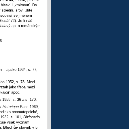
 blesk‘ i ‚kmitnout‘. Do
střední, srov. „dítě
i
souvisí se jménem
losář 72). Je-li náš
, brlavý
ap. a románským
6.
n—Lipsko 1934, s. 77;
aha 1952, s. 78. Mezi
ztah jako třeba mezi
‚válčit‘
apod.
a 1958, s. 36 a s. 170.
t historique
Paris 1969,
odisko onomatopoické,
 1932, s. 101,
Dizionario
řazuje však význam
m.
Blochův
slovník v 5.