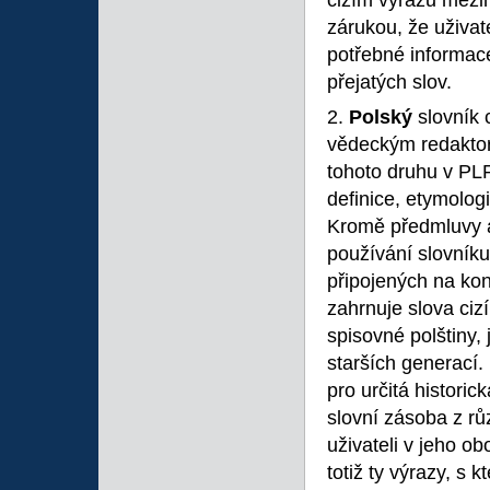
cizím výrazu mezin
zárukou, že uživat
potřebné informac
přejatých slov.
2.
Polský
slovník c
vědeckým redaktore
tohoto druhu v PL
definice, etymologi
Kromě předmluvy a
používání slovníku
připojených na kon
zahrnuje slova ciz
spisovné polštiny,
starších generací.
pro určitá histori
slovní zásoba z rů
uživateli v jeho o
totiž ty výrazy, s 