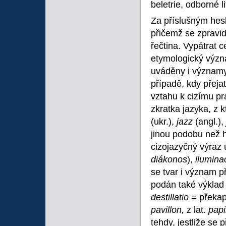
beletrie, odborné l
Za příslušným hes
přičemž se zpravid
řečtina. Vypátrat 
etymologický výz
uváděny i významy
případě, kdy přeja
vztahu k cizímu p
zkratka jazyka, z 
(ukr.),
jazz
(angl.),
jinou podobu než h
cizojazyčný výraz
diákonos
),
ilumina
se tvar i význam př
podán také výklad
destillatio =
překa
pavillon,
z lat.
papi
tehdy, jestliže se