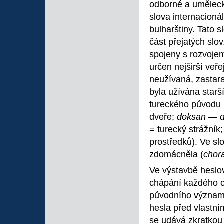
odborné a umělecké
slova internacioná
bulharštiny. Tato s
část přejatých slo
spojeny s rozvoje
určen nejširší veře
neužívaná, zastaral
byla užívána starš
tureckého původu 
dveře;
doksan
—
= turecký strážník
prostředků). Ve sl
zdomácněla (
chora
Ve výstavbě heslo
chápání každého c
původního významu
hesla před vlastn
se udává zkratkou 