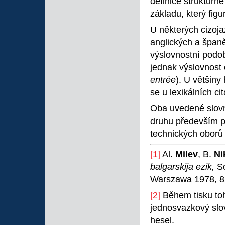
definice strukturn
základu, který figur
U některých cizoja
anglických a španě
výslovnostní podo
jednak výslovnost c
entrée
). U většiny
se u lexikálních ci
Oba uvedené slovní
druhu především pr
technických oborů 
[1]
Al.
Milev
, B.
Ni
balgarskija ezik,
S
Warszawa 1978, 8
[2]
Během tisku toh
jednosvazkový sl
hesel.