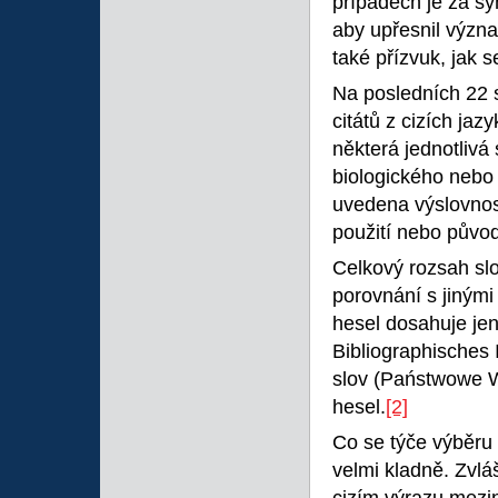
případech je za s
aby upřesnil význ
také přízvuk, jak s
Na posledních 22 
citátů z cizích jaz
některá jednotlivá
biologického nebo 
uvedena výslovnos
použití nebo původ
Celkový rozsah slo
porovnání s jiným
hesel dosahuje je
Bibliographisches I
slov (Państwowe 
hesel.
[2]
Co se týče výběru 
velmi kladně. Zvlá