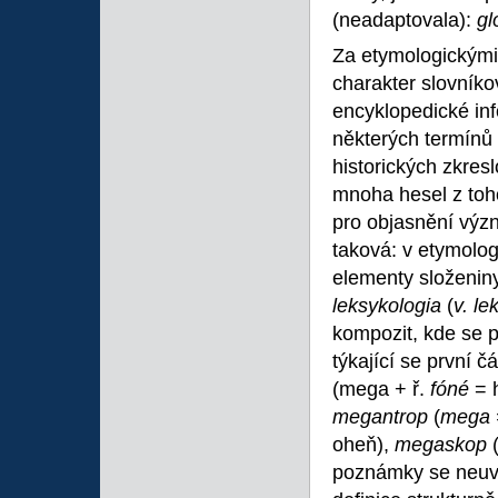
(neadaptovala):
g
Za etymologickými 
charakter slovníko
encyklopedické in
některých termínů
historických zkres
mnoha hesel z toho
pro objasnění výz
taková: v etymolo
elementy složenin
leksykologia
(
v. le
kompozit, kde se p
týkající se první č
(mega + ř.
fóné
= 
megantrop
(
mega
oheň),
megaskop
poznámky se neuvá