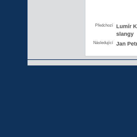
Předchozí
Lumír K
slangy
Následující
Jan Pet