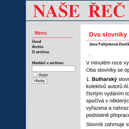
Menu
Dva slovníky 
Úvod
Jana Faltýnková-Dvoř
Archiv
O archivu
-
V minulém roce vyš
Hledání v archivu:
Oba slovníky se op
Autor
1.
Bulharský
slovn
kolektivů autorů Al
čtvrtým vydáním to
spočívá v některýc
vyřazena a nahraze
podstatně přepraco
Slovník zahrnuje s