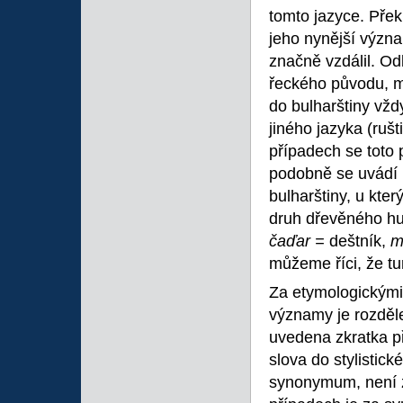
tomto jazyce. Pře
jeho nynější význ
značně vzdálil. Od
řeckého původu, má
do bulharštiny vžd
jiného jazyka (rušt
případech se toto 
podobně se uvádí i
bulharštiny, u kte
druh dřevěného hu
čaďar =
deštník,
m
můžeme říci, že tu
Za etymologickými
významy je rozděl
uvedena zkratka pří
slova do stylistic
synonymum, není z