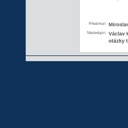
Předchozí
Mirosla
Následující
Václav 
otázky 