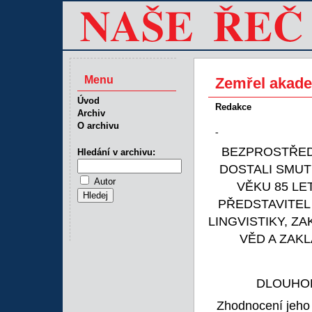
Menu
Zemřel akad
Úvod
Redakce
Archiv
O archivu
-
BEZPROSTŘED
Hledání v archivu:
DOSTALI SMUT
Autor
VĚKU 85 LE
PŘEDSTAVITEL
LINGVISTIKY, Z
VĚD A ZAK
DLOUHOL
Zhodnocení jeho 