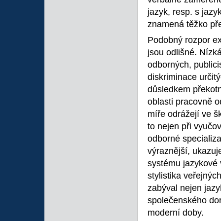
jazyk, resp. s jazy
znamená těžko přek
Podobný rozpor exis
jsou odlišné. Nízk
odborných, publici
diskriminace určit
důsledkem překotn
oblasti pracovně o
míře odrážejí ve 
to nejen při vyučov
odborné specializa
výraznější, ukazuj
systému jazykové v
stylistika veřejnýc
zabýval nejen jazy
společenského do
moderní doby.