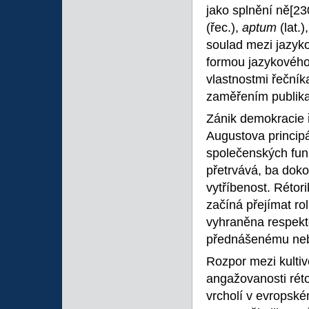
jako splnění ně
[23
(řec.),
aptum
(lat.
soulad mezi jazyk
formou jazykového
vlastnostmi řečník
zaměřením publika
Zánik demokracie ře
Augustova princip
společenských funk
přetrvává, ba doko
vytříbenost. Rétor
začíná přejímat rol
vyhraněna respekte
přednášenému neb
Rozpor mezi kultiv
angažovanosti réto
vrcholí v evropsk