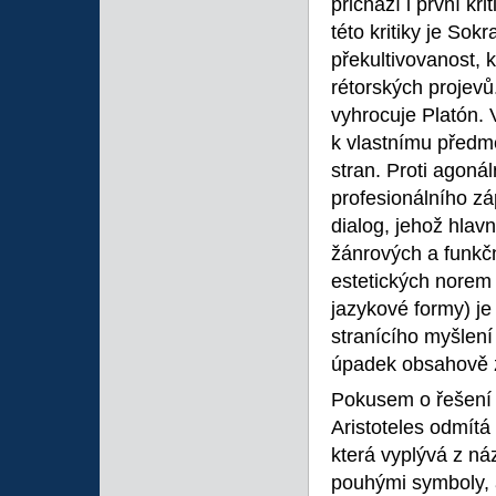
přichází i první kr
této kritiky je Sok
překultivovanost,
rétorských projevů
vyhrocuje Platón. 
k vlastnímu předm
stran. Proti agoná
profesionálního záp
dialog, jehož hlavn
žánrových a funkčn
estetických norem 
jazykové formy) je
stranícího myšlení
úpadek obsahově z
Pokusem o řešení t
Aristoteles odmítá
která vyplývá z náz
pouhými symboly, 