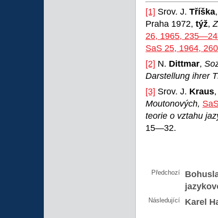
[1]
Srov. J.
Tříška
Praha 1972,
týž
,
Z
26, 1965, 235—24
SaS 25, 1964, 2
[2]
N.
Dittmar
,
Soz
Darstellung ihrer T
[3]
Srov. J.
Kraus
Moutonových,
SaS
teorie o vztahu jaz
15—32.
Předchozí
Bohusla
jazykov
Následující
Karel H