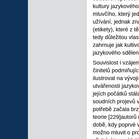
kultury jazykového
mluvčího, který je
užívání, jednak zn
(etikety), které z 
tedy důležitou vl
zahrnuje jak kulti
jazykového sdělen
Souvislost i vzáj
činitelů podmiňuj
ilustrovat na vývoj
utvářenosti jazyko
jejích počátků
stál
soudních projevů v
potřebě začala br
teorie
[229]autorů 
době, kdy poprvé v
možno mluvit o pro