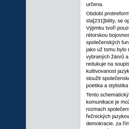
určena.
Období protireform
sta
[231]bility, se 
Výjimku tvoří pouz
rétorskou bojovno
společenských fun
jako už tomu bylo 
vybraných žánrů a
redukuje na soupis
kultivovanost jazy
sloužit společenské
poetika a stylistika
Tento schematický
komunikace je mož
rozmach společens
řečnických jazyko
demokracie, za řím