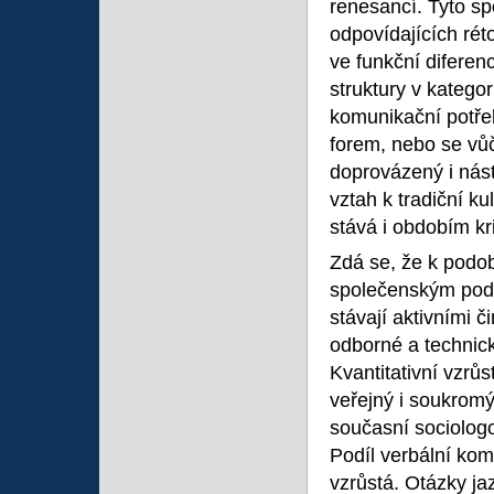
renesancí. Tyto sp
odpovídajících rét
ve funkční diferen
struktury v katego
komunikační potřeb
forem, nebo se vůč
doprovázený i nást
vztah k tradiční ku
stává i obdobím kr
Zdá se, že k podo
společenským podně
stávají aktivními 
odborné a technick
Kvantitativní vzrůs
veřejný i soukromý 
současní sociolog
Podíl verbální ko
vzrůstá. Otázky ja