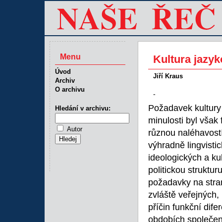
Menu
Kultura jazyk
Úvod
Jiří Kraus
Archiv
O archivu
-
Požadavek kultury 
Hledání v archivu:
minulosti byl však
Autor
různou naléhavost
výhradně lingvistic
ideologických a ku
politickou struktu
požadavky na stra
zvláště veřejných,
příčin funkční dif
obdobích společen