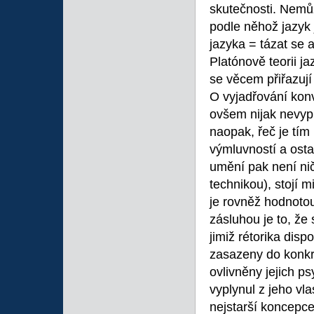
skutečnosti. Nemů
podle něhož jazyk j
jazyka = tázat se 
Platónově teorii j
se věcem přiřazují 
O vyjadřování kon
ovšem nijak nevyp
naopak, řeč je tím
výmluvností a osta
umění pak není nič
technikou), stojí 
je rovněž hodnotou
zásluhou je to, že
jimiž rétorika disp
zasazeny do konkr
ovlivněny jejich ps
vyplynul z jeho vla
nejstarší koncepce