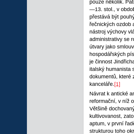
pouze několik. Patř
—13. stol., v obdo
přestává být pouh
řečnických ozdob a
nástroj výchovy vl
administrativy se r
útvary jako smlouvy
hospodářských pís
je činnost Jindřich
italský humanista 
dokumentů, které z
kanceláře.
[1]
Návrat k antické an
reformační, v níž 
Většině dochovanýc
kultivovanost, zat
aptum, v první řad
strukturou
toho
ok