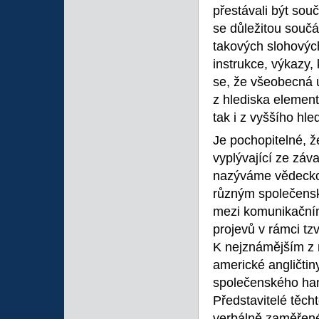
přestávali být sou
se důležitou součá
takových slohových
instrukce, výkazy,
se, že všeobecná
z hlediska element
tak i z vyššího hle
Je pochopitelné, ž
vyplývající ze zá
nazýváme vědeckot
různým společens
mezi komunikačním
projevů v rámci tzv.
K nejznámějším z 
americké angličtin
společenského han
Představitelé těch
verbálně zaměřené s