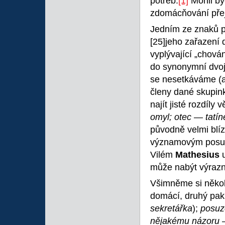
potřeb.
[1]
Mohli by
zdomácňování přej
Jedním ze znaků p
[25]jeho zařazení 
vyplývající „chová
do synonymní dvoj
se nesetkáváme (až
členy dané skupi
najít jisté rozdíly
omyl; otec — tatí
původně velmi blíz
významovým posunů
Vilém
Mathesius
může nabýt výrazně
Všimněme si několi
domácí, druhý pak
sekretářka
);
posuz
nějakému názoru