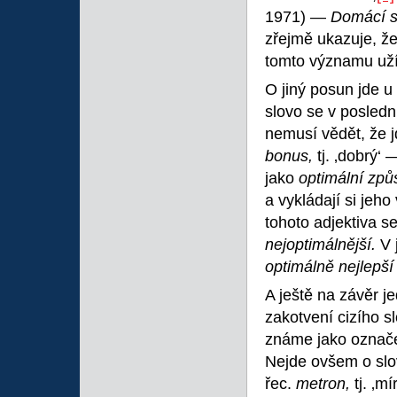
1971) —
Domácí se
zřejmě ukazuje, že
tomto významu už
O jiný posun jde 
slovo se v poslední
nemusí vědět, že j
bonus,
tj. ‚dobrý‘
jako
optimální způs
a vykládají si jeh
tohoto adjektiva 
nejoptimálnější.
V 
optimálně nejlepš
A ještě na závěr 
zakotvení cizího s
známe jako označe
Nejde ovšem o slov
řec.
metron,
tj. ‚m