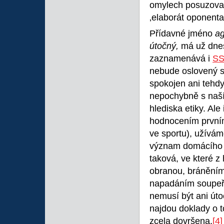
omylech posuzova
‚elaborát oponenta 
Přídavné jméno
ag
útočný,
má už dnes
zaznamenává i
SS
nebude oslovený s
spokojen ani tehdy
nepochybně s naš
hlediska etiky. Ale
hodnocením prvním.
ve sportu), užívám
význam domácího s
taková, ve které z
obranou, bránění
napadáním soupeře
nemusí být ani úto
najdou doklady o t
zcela dovršena,
[4]