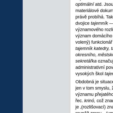
optimální
atd. Jsou
materiálové dokume
právě probíhá. Tak
dvojice
tajemník —
významového rozli
význam domácího
volený) funkcionář 
tajemník katedry, 
okresního, městsk
sekretářka
označu
administrativní po
vysokých škol
taj
Obdobná je situac
jen v tom smyslu,
významu přejatého
řec.
krinó,
což zna
je ‚(rozlišovací) zn