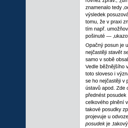
rovněž zprav., ‚(um
znamenalo tedy ‚od
výsledek posuzován
tomu, že v praxi 
tím např. umožňova
pošinuté — ‚ukazo
Opačný posun je 
nejčastěji
stavět s
samo v sobě obsah
Vedle běžnějšího 
toto sloveso i výz
se ho nejčastěji 
ústavů apod. Zde
přednést posudek 
celkového plnění 
takové posudky zpra
projevuje u odvoz
posudek
je ‚takov