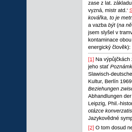
zase z lat. základ
vyzná, mistr atd.‘
kovářka, to je met
a vazba
být
(
na ně
jsem slyšel v tram
kontaminace obou 
energický člověk):
[1]
Na výpůjčkách z
jeho stať
Poznámky
Slawisch-deutsche
Kultur, Berlín 1969
Beziehungen zwis
Abhandlungen der
Leipzig, Phil.-hist
otázce konverzati
Jazykovědné symp
[2]
O tom dosud ne