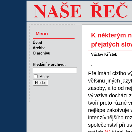
Menu
K některým 
Úvod
přejatých slo
Archiv
O archivu
Václav Křístek
Hledání v archivu:
-
Přejímání cizího v
Autor
většinu jiných ja
zásoby, a to od ne
výraziva dochází 
tvoří proto různé 
nejlépe zakotvuje 
intenzívnějšího roz
společenství při u