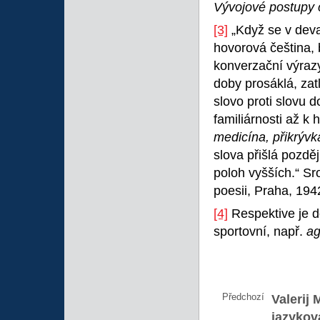
Vývojové postupy 
[3]
„Když se v devat
hovorová čeština, 
konverzační výrazy
doby prosáklá, zat
slovo proti slovu 
familiárnosti až k
medicína, přikrýv
slova přišlá pozdě
poloh vyšších.“ Sr
poesii, Praha, 1942
[4]
Respektive je do
sportovní, např.
ag
Předchozí
Valerij 
jazykov