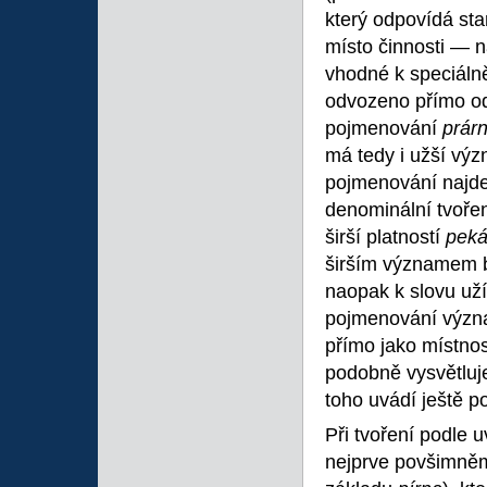
který odpovídá st
místo činnosti — 
vhodné k speciáln
odvozeno přímo o
pojmenování
prár
má tedy i užší výz
pojmenování najde
denominální tvoře
širší platností
peká
širším významem b
naopak k slovu u
pojmenování význ
přímo jako místnos
podobně vysvětluje
toho uvádí ještě 
Při tvoření podle
nejprve povšimně