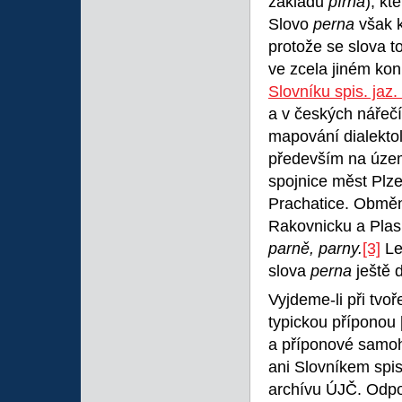
základu
pírna
), k
Slovo
perna
však 
protože se slova 
ve zcela jiném ko
Slovníku spis. jaz.
a v českých nářeč
mapování dialekto
především na území
spojnice měst Pl
Prachatice. Obmě
Rakovnicku a Plas
parně, parny.
[3]
Le
slova
perna
ještě 
Vyjdeme-li při tv
typickou příponou
a příponové samo
ani Slovníkem spis
archívu ÚJČ. Odp