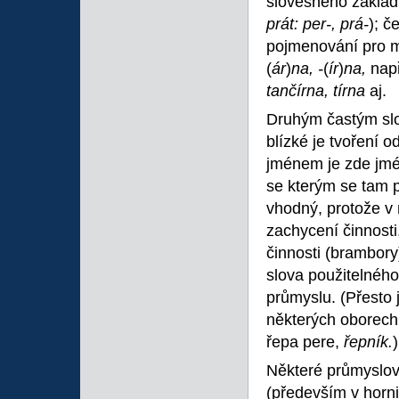
slovesného základ
prát: per-, prá-
); č
pojmenování pro m
(
ár
)
na, -
(
ír
)
na,
nap
tančírna, tírna
aj.
Druhým častým sl
blízké je tvoření
jménem je zde jmé
se kterým se tam p
vhodný, protože v
zachycení činnosti,
činnosti (brambory
slova použitelnéh
průmyslu. (Přesto 
některých oborech j
řepa pere,
řepník.
)
Některé průmyslové
(především v horni