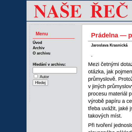
Menu
Prádelna — p
Úvod
Jaroslava Krasnická
Archiv
O archivu
-
Mezi četnými dotaz
Hledání v archivu:
otázka, jak pojme
Autor
průmyslově. Protož
v jiných průmyslo
procesu materiál p
výrobě papíru a celu
třeba uvážit, jaké
takových míst.
Při tvoření jedno