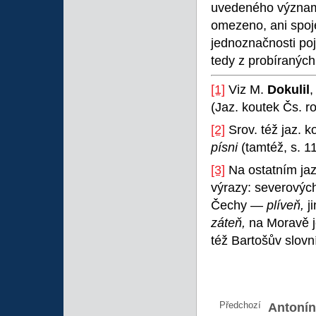
uvedeného významo
omezeno, ani spoj
jednoznačnosti p
tedy z probíraných
[1]
Viz M.
Dokulil
,
(Jaz. koutek Čs. ro
[2]
Srov. též jaz. k
písni
(tamtéž, s. 11
[3]
Na ostatním ja
výrazy: severový
Čechy —
plíveň,
j
záteň,
na Moravě 
též Bartošův slovní
Předchozí
Antonín