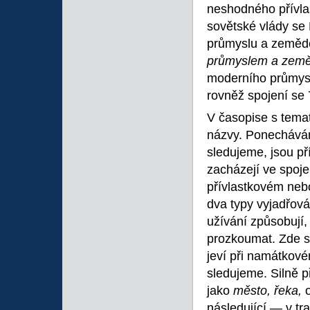
neshodného přívlas
sovětské vlády se 
průmyslu a zemědě
průmyslem a země
moderního průmys
rovněž spojení se 
V časopise s tema
názvy. Ponecháváme
sledujeme, jsou př
zacházejí ve spoje
přívlastkovém neb
dva typy vyjadřován
užívání způsobují,
prozkoumat. Zde s
jeví při namátkové
sledujeme. Silně p
jako
město, řeka,
následující — v tr