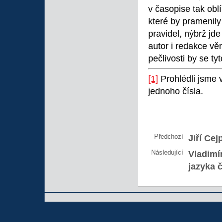
v časopise tak obl
které by pramenily
pravidel, nýbrž jd
autor i redakce vě
pečlivosti by se ty
[1]
Prohlédli jsme v
jednoho čísla.
Předchozí
Jiří Cej
Následující
Vladimír
jazyka 