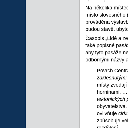
Na několika míste
místo slovesného (
prováděna výstavba
budou stavět ubyto
Časopis „Lidé a ze
také popisné pasáž
aby tyto pasáže ne
odbornými názvy ap
Povrch Centr
zaklesnutými
místy zvedají
horninami. … 
tektonických 
obyvatelstva.
ovlivňuje
cir
způsobuje vel
rozdělení. … 