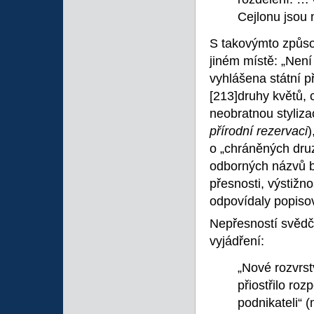
Cejlonu jsou 
S takovýmto způso
jiném místě: „Není
vyhlášena státní p
[213]druhy květů,
neobratnou styliza
přírodní rezervaci
)
o „chráněných dru
odborných názvů b
přesnosti, výstižno
odpovídaly popiso
Nepřesností svědč
vyjádření:
„Nové rozvrst
přiostřilo ro
podnikateli“ 