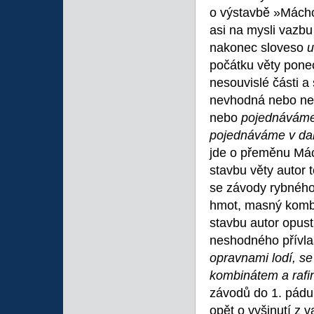
o výstavbě »Máchov
asi na mysli vazb
nakonec sloveso
u
počátku věty ponec
nesouvislé části a
nevhodná nebo nez
nebo
pojednáváme
pojednáváme v dal
jde o přeměnu Mác
stavbu věty autor
se závody rybného
hmot, masný kombin
stavbu autor opusti
neshodného přívla
opravnami lodí, s
kombinátem a rafin
závodů do 1. pádu,
opět o vyšinutí z v