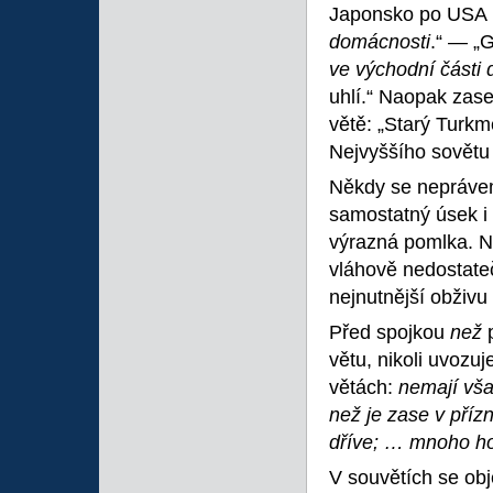
Japonsko po USA ne
domácnosti
.“ — „
ve východní části
uhlí.“ Naopak zas
větě: „Starý Turkm
Nejvyššího sovětu
Někdy se neprávem 
samostatný úsek i 
výrazná pomlka. N
vláhově nedostateč
nejnutnější obživu
Před spojkou
než
větu, nikoli uvozuj
větách:
nemají vša
než je zase v příz
dříve; … mnoho ho
V souvětích se obj