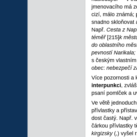
jmenovacího má zde
cizí, málo známá; 
snadno skloňovat a
Např.
Cesta z Nap
téměř
[215]
k městu
do oblastního měs
pevností Narikala;
s českým vlastním
obec
:
nebezpečí z
Více pozornosti a 
interpunkci
, zvlá
psaní pomlček a u
Ve větě jednoduch
přívlastky a přísta
dost častý. Např. 
čárkou přívlastky t
kirgizsky
(,) vyšel