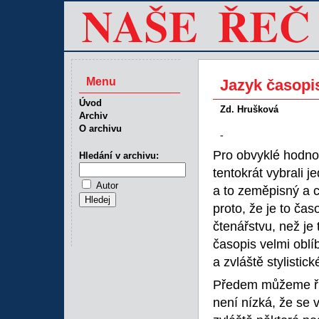
Menu
Jazyk časopi
Úvod
Zd. Hrušková
Archiv
O archivu
-
Pro obvyklé hodno
Hledání v archivu:
tentokrát vybrali
Autor
a to zeměpisný a c
proto, že je to ča
čtenářstvu, než je
časopis velmi oblí
a zvláště stylistick
Předem můžeme říc
není nízká, že se 