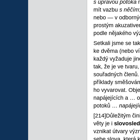
s úpravou potoka
mít vazbu
s něčím
nebo — v odbornýc
prostým akuzative
podle nějakého vý
Setkali jsme se ta
ke dvěma (nebo ví
každý vyžaduje jino
tak, že je ve tvar
souřadných členů.
příklady směšování
ho vyvarovat. Obje
napájejících a … o
potoků …
napájejí
[214]Důležitým či
věty je i
slovosled
vznikat útvary výz
sebe slova, která