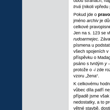
obou stranách, na
trvá
(nikoli vpředu
Pokud jde o
pravo
jméno
archiv
je d
celkové pravopisné
Jen na s. 123 se 
rudoarmejec.
Záva
písmena u podsta
všech spojeních v
příspěvku o Madag
psáno s tvrdým
y
protože o
-i
zde ro
vzoru „žena“.
K celkovému hodno
vůbec díla patří n
případě jsme však 
nedostatky, a to pr
větné stavbě, dosti