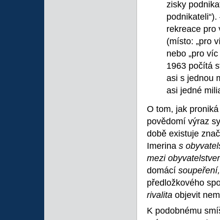
zisky podnika
podnikateli“)
rekreace pro
(místo: „pro 
nebo „pro víc
1963 počítá s
asi s jednou 
asi jedné mili
O tom, jak proniká
povědomí výraz sy
době existuje zna
Imerina
s obyvate
mezi obyvatelstv
domácí
soupeření
předložkového spo
rivalita
objevit ne
K podobnému smíšen