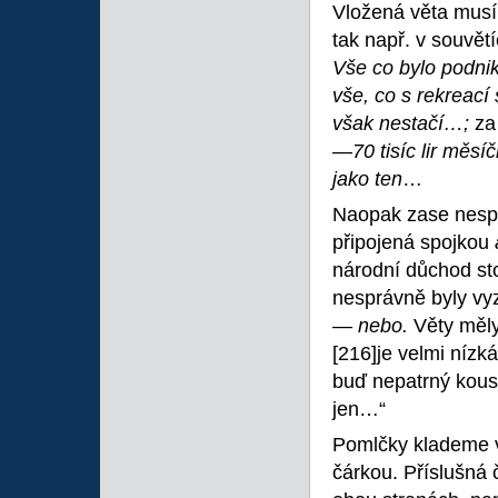
Vložená věta musí
tak např. v souvět
Vše co bylo podni
vše, co s rekreací
však nestačí…;
za
—70 tisíc lir měs
jako ten
…
Naopak zase nespr
připojená spojkou
národní důchod st
nesprávně byly vy
— nebo.
Věty měly
[216]je velmi nízká
buď nepatrný kous
jen…“
Pomlčky klademe ve
čárkou. Příslušná