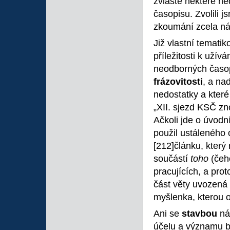
zvláště některé ne
časopisu. Zvolili 
zkoumání zcela náh
Již vlastní temati
příležitosti k užívá
neodborných časopi
frázovitosti
, a na
nedostatky a které
„XII. sjezd KSČ zno
Ačkoli jde o úvodní
použil ustáleného 
[212]článku, který
součástí
toho
(čeh
pracujících, a pro
část věty uvozená
myšlenka, kterou 
Ani se
stavbou
ná
účelu a významu b