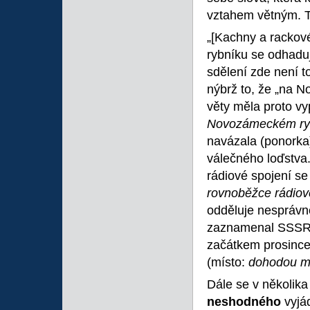
vztahem větným. Te
„[Kachny a rackov
rybníku se odhaduj
sdělení zde není 
nýbrž to, že „na 
věty měla proto vy
Novozámeckém rybn
navázala (ponorka
válečného loďstva.
rádiové spojení se
rovnoběžce rádiov
odděluje nesprávně
zaznamenal SSSR 
začátkem prosince
(místo:
dohodou m
Dále se v několika
neshodného
vyjád