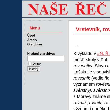
Menu
Vrstevník, ro
Úvod
Archiv
O archivu
-
K výkladu v
»N. Ř.
Hledání v archivu:
měšť. školy v Pol.
Autor
rov
e
sníky
. Slovo
r
Lašsku je v souvisl
rov
e
sník
(vedle ři
významem
rovésn
svérstnyj
,
svérstni
z Moravy známe s
r
o
vňák
,
rovník
, ze
význam i poněkud š