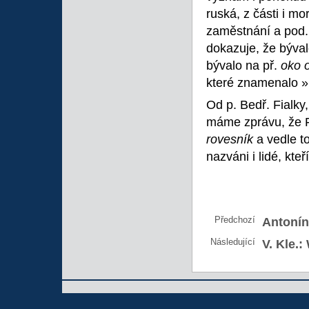
ruská, z části i mo
zaměstnání a pod
dokazuje, že býval
bývalo na př.
oko 
které znamenalo »r
Od p. Bedř. Fialky
máme zprávu, že F
rovesník
a vedle t
nazváni i lidé, kte
Předchozí
Antonín
Následující
V. Kle.: