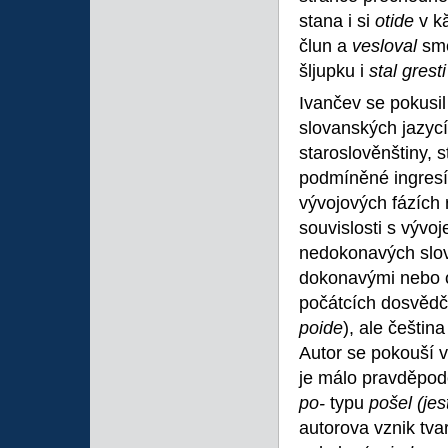
stana i si
otide
v kă
člun a
vesloval
smě
šljupku i
stal grest
Ivančev se pokusil 
slovanských jazycí
staroslověnštiny, s
podmíněné ingresí
vývojových fázích 
souvislosti s vývo
nedokonavých slov
dokonavými nebo o
počátcích dosvědče
poide
), ale češtin
Autor se pokouší vy
je málo pravděpo
po-
typu
pošel (jes
autorova vznik tv