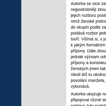
Autorka se sice z
nejpodrobněji zkou
jejich rozboru pos
nimž ženské jméno 
do skupin podle 
podává rozbor jedn
tvoří. Všímá si, s 
k jakým formálním
přípony. Dále zko
jednak význam odv
přípony a konstatu
ženských jmen tak
nikoli též tu okol
povolání manžela,
vykonává.
Autorka ukazuje n
připojovat různé s
pohlaví; tyto pod