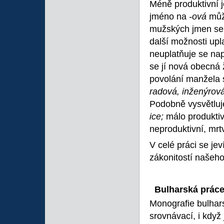
Méně produktivní 
jméno na
-ová
můž
mužských jmen se
další možnosti upl
neuplatňuje se nap
se jí nová obecná
povolání manžela 
radová, inženýrov
Podobně vysvětluj
ice;
málo produkti
neproduktivní, mrt
V celé práci se jev
zákonitostí našeho
Bulharská prác
Monografie bulhar
srovnávací, i když