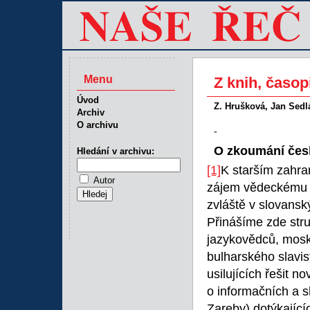
Menu
Z knih, časop
Úvod
Z. Hrušková, Jan Sed
Archiv
O archivu
-
O zkoumání česk
Hledání v archivu:
[1]
K starším zahra
Autor
zájem vědeckému s
zvláště v slovansk
Přinášíme zde str
jazykovědců, mos
bulharského slavis
usilujících řešit 
o informačních a s
Zaręby) dotýkající