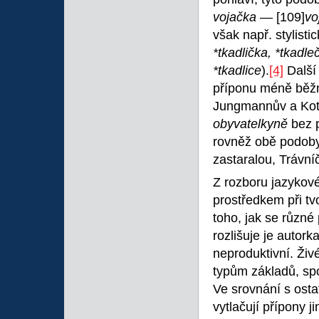
vojačka
—
[109]
vo
však např. stylist
*tkadlička, *tkadle
*tkadlice
).
[4]
Další 
příponu méně běžn
Jungmannův a Kott
obyvatelkyně
bez 
rovněž obě podob
zastaralou, Trávní
Z rozboru jazykov
prostředkem při tv
toho, jak se různé
rozlišuje je autork
neproduktivní. Živé
typům základů, spoj
Ve srovnání s osta
vytlačují přípony 