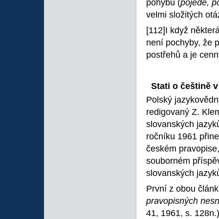
pohybu (
pojede, p
velmi složitých otá
[112]I když někte
není pochyby, že 
postřehů a je cenn
Stati o češtině
Polský jazykovědn
redigovaný Z. Kle
slovanských jazyk
ročníku 1961 přine
českém pravopise, d
souborném příspěvk
slovanských jazyků
První z obou člán
pravopisných nesn
41, 1961, s. 128n.)