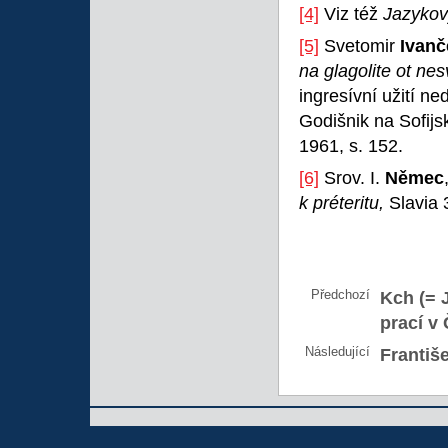
[4]
Viz též
Jazykov
[5]
Svetomir
Ivanč
na glagolite ot nes
ingresívní užití ne
Godišnik na Sofijski
1961, s. 152.
[6]
Srov. I.
Němec
k préteritu,
Slavia 
Předchozí
Kch (= 
prací v
Následující
Františ