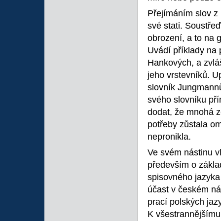
Přejímáním slov z 
své stati. Soustře
obrození, a to na
Uvádí příklady na 
Hankových, a zvláš
jeho vrstevníků. U
slovník Jungmannův
svého slovníku př
dodat, že mnohá ze
potřeby zůstala om
nepronikla.
Ve svém nástinu vl
především o základ
spisovného jazyka
účast v českém nár
prací polských jaz
K všestrannějšímu