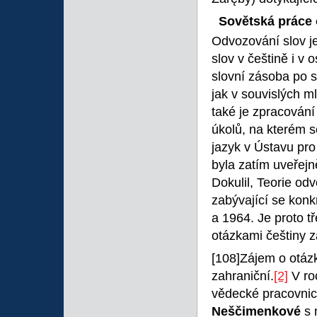
Sovětská práce 
Odvozování slov j
slov v češtině i v
slovní zásoba po 
jak v souvislých ml
také je zpracování
úkolů, na kterém 
jazyk v Ústavu pro
byla zatím uveřejn
Dokulil, Teorie od
zabývající se kon
a 1964. Je proto t
otázkami češtiny 
[108]Zájem o otázk
zahraniční.
[2]
V ro
vědecké pracovnic
Neščimenkové
s 