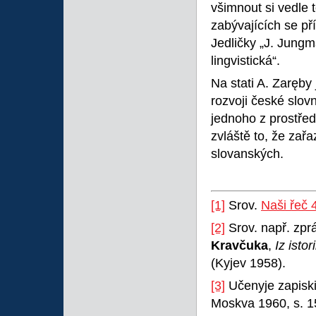
všimnout si vedle t
zabývajících se př
Jedličky „J. Jungm
lingvistická“.
Na stati A. Zaręby
rozvoji české slo
jednoho z prostředk
zvláště to, že zařa
slovanských.
[1]
Srov.
Naši řeč 
[2]
Srov. např. zpr
Kravčuka
,
Iz isto
(Kyjev 1958).
[3]
Učenyje zapiski
Moskva 1960, s. 