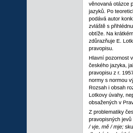
věnovaná otázce p
jazyků. Po teoret
podává autor konk
zvláště s přihlédn
obtíže. Na krátkém
zdůrazňuje E. Lotk
pravopisu.
Hlavní pozornost
českého jazyka, ja
pravopisu z r. 195
normy s normou výs
Rozsah i obsah roz
Lotkovy úvahy, ne
obsažených v Prav
Z problematiky če
pravopisných jevů
/ vje, mě / mje;
sku