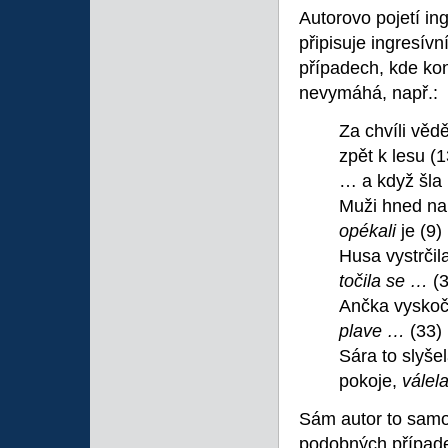
Autorovo pojetí in
připisuje ingresí
případech, kde ko
nevymáhá, např.:
Za chvíli věd
zpět k lesu (1
… a když šla
Muži hned nap
opékali
je (9)
Husa vystrčil
točila se …
(
Ančka vyskoč
plave …
(33)
Sára to slyšel
pokoje,
válel
Sám autor to samo
podobných případe