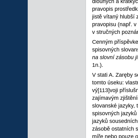
dlouhých a krátkýc
pravopis prostředk
jistě vítaný hlubš
pravopisu (např. v
v stručných pozn
Cenným příspěvkem
spisovných slovans
na slovní zásobu 
1n.).
V stati A. Zaręby 
tomto úseku: vlastn
vý
[113]voji příslu
zajímavým zjištění
slovanské jazyky, t
spisovných jazyků
jazyků sousedních
zásobě ostatních 
míře nebo pouze o