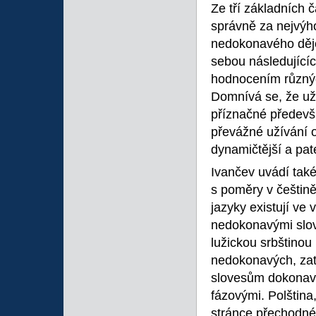
Ze tří základních 
správně za nejvýho
nedokonavého děje,
sebou následujícíc
hodnocením různých
Domnívá se, že uží
příznačné především
převážné užívání o
dynamičtější a pate
Ivančev uvádí také
s poměry v češtině
jazyky existují ve
nedokonavými slove
lužickou srbštinou
nedokonavých, zatí
slovesům dokonav
fázovými. Polština,
stránce přechodné 