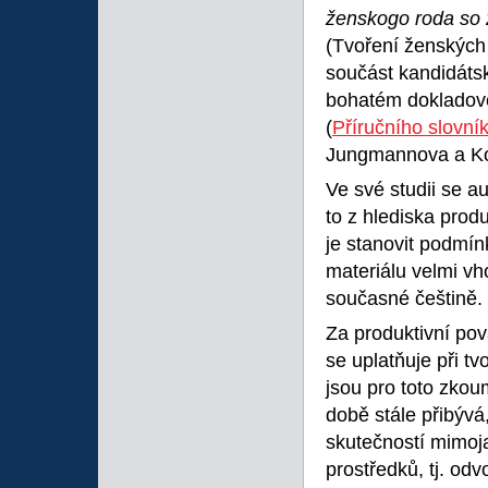
ženskogo roda so
(Tvoření ženských
součást kandidáts
bohatém dokladové
(
Příručního slovní
Jungmannova a Kott
Ve své studii se 
to z hlediska prod
je stanovit podmín
materiálu velmi v
současné češtině.
Za produktivní pov
se uplatňuje při 
jsou pro toto zkou
době stále přibýv
skutečností mimoj
prostředků, tj. od