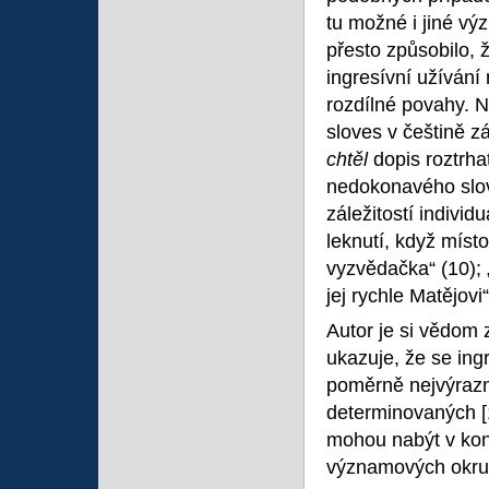
tu možné i jiné výz
přesto způsobilo,
ingresívní užívání
rozdílné povahy. N
sloves v češtině z
chtěl
dopis roztrhat
nedokonavého slove
záležitostí individ
leknutí, když mís
vyzvědačka“ (10); 
jej rychle Matějovi“
Autor je si vědom 
ukazuje, že se ing
poměrně nejvýrazně
determinovaných
mohou nabýt v kont
významových okruh