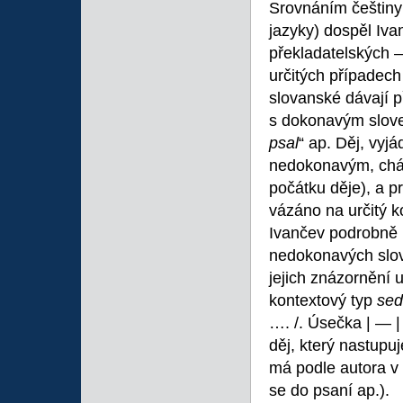
Srovnáním češtiny 
jazyky) dospěl Iv
překladatelských
určitých případech
slovanské dávají
s dokonavým slove
psal
“
ap. Děj, vyj
nedokonavým, chápe
počátku děje), a p
vázáno na určitý k
Ivančev podrobně p
nedokonavých slove
jejich znázornění 
kontextový typ
sed
…. /. Úsečka | — |
děj, který nastup
má podle autora v 
se do psaní ap.).