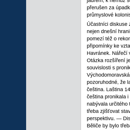
jádrem, k němuž se
přerušen za úpadk
průmyslové kolonis
Účastníci diskuse 
nejen dnešní hrani
pomezí též o rekon
připomínky ke vzta
Havránek. Nářečí v
Otázka rozšíření 
souvislosti s proni
Východomoravská n
pozoruhodné, že la
čeština. Laština 1
čeština pronikala 
nabývala určitého 
třeba zjišťovat sta
perspektivu. — Dis
Běliče by bylo třeb