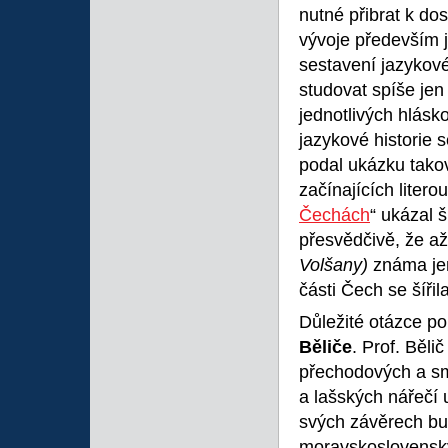
nutné přibrat k d
vývoje především 
sestavení jazykov
studovat spíše jen
jednotlivých hlás
jazykové historie
podal ukázku tako
začínajících litero
Čechách
“ ukázal 
přesvědčivě, že a
Volšany)
známa jen
části Čech se šířila
Důležité otázce po
Běliče
. Prof. Běli
přechodových a sm
a lašských nářečí 
svých závěrech bu
moravskoslovenský