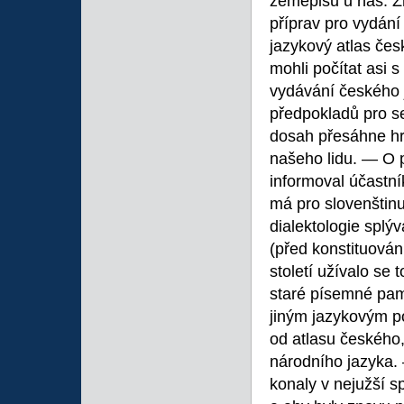
zeměpisu u nás. Zh
příprav pro vydání 
jazykový atlas čes
mohli počítat asi
vydávání českého 
předpokladů pro s
dosah přesáhne hra
našeho lidu. — O 
informoval účastn
má pro slovenštinu
dialektologie splý
(před konstituová
století užívalo se
staré písemné pam
jiným jazykovým p
od atlasu českého, 
národního jazyka. 
konaly v nejužší s