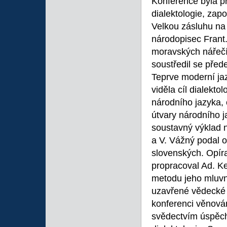
Konference byla př
dialektologie, zap
Velkou zásluhu na 
národopisec Frant.
moravských nářečí
soustředil se před
Teprve moderní ja
viděla cíl dialekt
národního jazyka, 
útvary národního j
soustavný výklad 
a V. Vážný podal 
slovenských. Opíra
propracoval Ad. Ke
metodu jeho mluvn
uzavřené vědecké d
konferenci věnován
svědectvím úspěch