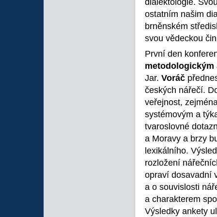
dialektologie. Svou
ostatním našim dia
brněnském středisk
svou vědeckou činn
První den konfere
metodologickým 
Jar.
Voráč
přednes
českých nářečí. Do
veřejnost, zejména
systémovým a týka
tvaroslovné dotazn
a Moravy a brzy bu
lexikálního. Výsle
rozložení nářečníc
opraví dosavadní v
a o souvislosti ná
a charakterem spo
Výsledky ankety u