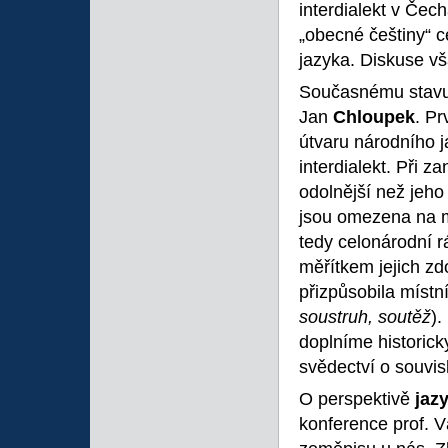
interdialekt v Čec
„obecné češtiny“ c
jazyka. Diskuse vš
Současnému stavu 
Jan
Chloupek
. Pr
útvaru národního j
interdialekt. Při z
odolnější než jeho
jsou omezena na m
tedy celonárodní r
měřítkem jejich zd
přizpůsobila místn
soustruh, soutěž
).
doplníme historic
svědectví o souvis
O perspektivě
jaz
konference prof. 