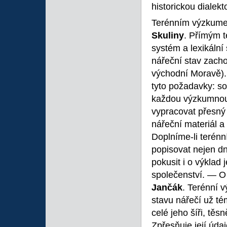
historickou dialekt
Terénním výzkumem
Skuliny
. Přímým 
systém a lexikální
nářeční stav zacho
východní Moravě). 
tyto požadavky: so
každou výzkumnou 
vypracovat přesný
nářeční materiál a
Doplníme-li terén
popisovat nejen d
pokusit i o výklad 
společenství. — O 
Jančák
. Terénní 
stavu nářečí už t
celé jeho šíři, tě
Zpřesňuje její úda