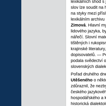
lexikálních shod s
slov lze soudit na 
na styky mezi přís
lexikálním archivu
Zimová
. Hlavní m
lidového jazyka, b
nářečí. Slovní mat
tištěných i rukopis
krajinské literatu
dopisovatelů. — Po
podala svědectví 
slovenských dialek
Pořad druhého dne
Utěšeného
o někt
zdůraznil, že nez
českého jazykovéh
hospodářského a ku
historická dialekt