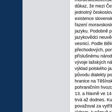
důkaz, že mezi Čec
jednotný českoslov
existence slovens
řazení moravskos
jazyku. Podobně p
jazykovědci neuvěd
vesnicí. Podle Běli
přechodových, pome
příslušnému národ
vývoje lašských ná
výklad polského ja
původu dialekty po
hranice na Těšíns
pohraničním hvozd
13. a hlavně ve 14
trvá až dodnes. Ku
považoval za vytř