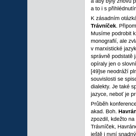
a aby byly znovu 
a to i s přihlédnut
K zásadním otázkám
Trávníček
. Připom
Musíme podrobit kr
monografií, ale zv
v marxistické jazy
správně podstatě j
opíraly jen o slov
[49]se neodráží p
souvislosti se sp
dialekty. Je také 
jazyce, neboť je p
Průběh konference 
akad. Boh.
Havrá
zpozdil, kdežto na
Trávníček, Havráne
ještě i nyní snadn