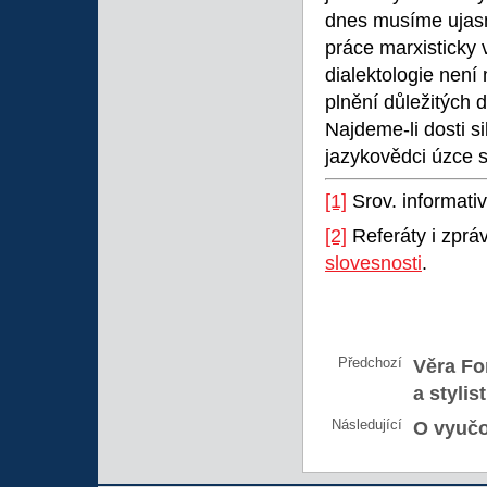
dnes musíme ujasnit
práce marxisticky 
dialektologie není
plnění důležitých d
Najdeme-li dosti si
jazykovědci úzce sp
[1]
Srov. informati
[2]
Referáty i zprá
slovesnosti
.
Předchozí
Věra Fo
a stylis
Následující
O vyučo