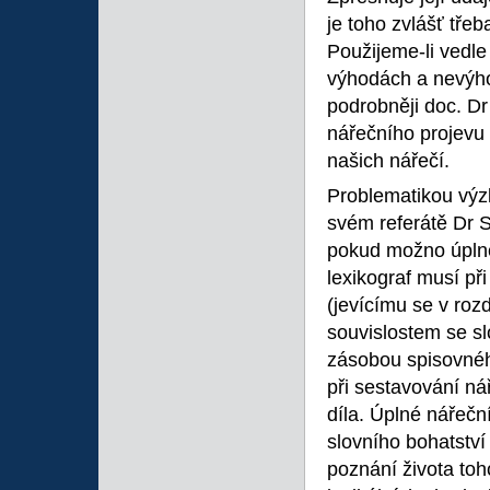
je toho zvlášť tře
Použijeme-li vedl
výhodách a nevýh
podrobněji doc. D
nářečního projevu 
našich nářečí.
Problematikou výz
svém referátě Dr 
pokud možno úplné
lexikograf musí při
(jevícímu se v roz
souvislostem se sl
zásobou spisovného
při sestavování ná
díla. Úplné nářeční
slovního bohatství
poznání života to