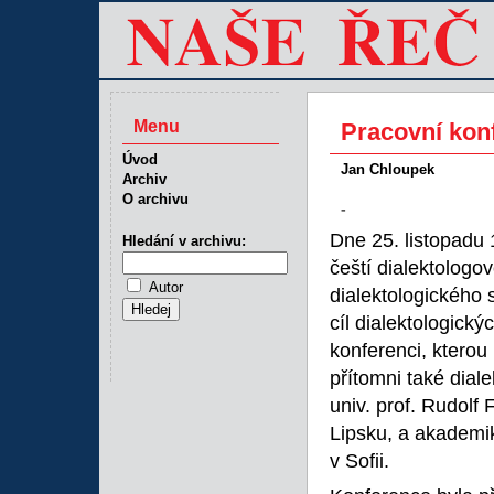
Menu
Pracovní kon
Úvod
Jan Chloupek
Archiv
O archivu
-
Dne 25. listopadu 
Hledání v archivu:
čeští dialektolog
Autor
dialektologického 
cíl dialektologick
konferenci, kterou
přítomni také dial
univ. prof. Rudolf 
Lipsku, a akademik
v Sofii.