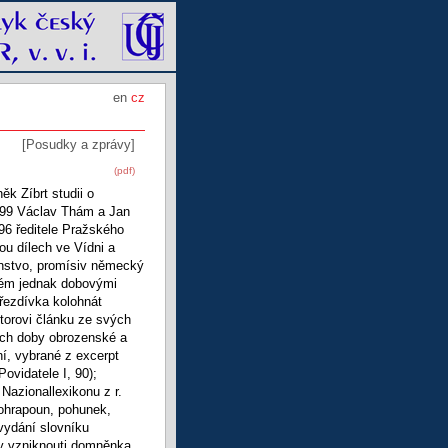
en
cz
[Posudky a zprávy]
(pdf)
k Zíbrt studii o
1799 Václav Thám a Jan
96 ředitele Pražského
ou dílech ve Vídni a
nstvo, promísiv německý
ském jednak dobovými
řezdívka kolohnát
utorovi článku ze svých
hách doby obrozenské a
ní, vybrané z excerpt
ovidatele I, 90);
 Nazionallexikonu z r.
ohrapoun, pohunek,
 vydání slovníku
y vzniknouti domněnka,