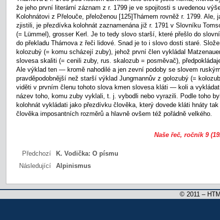
že jeho první literární záznam z r. 1799 je ve spojitosti s uvedenou vý
Kolohnátovi z Přelouče, přeloženou
[125]Thámem rovněž r. 1799. Ale, 
zjistili, je přezdívka kolohnát zaznamenána již r. 1791 v Slovníku To
(= Lümmel), grosser Kerl. Je to tedy slovo starší, které přešlo do slov
do překladu Thámova z řeči lidové. Snad je to i slovo dosti staré. Slo
kolozubý (= komu scházejí zuby), jehož první člen vykládal Matzenauer (
slovesa skaliti (= cenili zuby, rus. skalozub = posměvač), předpokládaj
Ale výklad ten — kromě nahodilé a jen zevní podoby se slovem ruským
pravděpodobnější než starší výklad Jungmannův z golozubý (= kolozub
viděti v prvním členu tohoto slova kmen slovesa kláti — koli a vykládat
název toho, komu zuby vyklali, t. j. vybodli nebo vyrazili. Podle toho 
kolohnát vykládati jako přezdívku člověka, který dovede kláti hnáty tak
člověka imposantních rozměrů a hlavně ovšem též pořádně velkého.
Naše řeč, ročník 9 (19
Předchozí
K. Vodička:
O písmu
Následující
Alpinismus
© 2011 – HTM