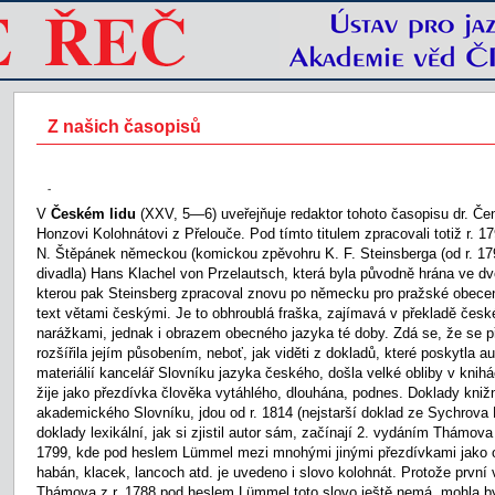
Z našich časopisů
-
V
Českém lidu
(XXV, 5—6) uveřejňuje redaktor tohoto časopisu dr. Čeně
Honzovi Kolohnátovi z Přelouče. Pod tímto titulem zpracovali totiž r. 
N. Štěpánek německou (komickou zpěvohru K. F. Steinsberga (od r. 17
divadla) Hans Klachel von Przelautsch, která byla původně hrána ve dv
kterou pak Steinsberg zpracoval znovu po německu pro pražské obece
text větami českými. Je to obhroublá fraška, zajímavá v překladě če
narážkami, jednak i obrazem obecného jazyka té doby. Zdá se, že se p
rozšířila jejím působením, neboť, jak viděti z dokladů, které poskytla a
materiálií kancelář Slovníku jazyka českého, došla velké obliby v kni
žije jako přezdívka člověka vytáhlého, dlouhána, podnes. Doklady kniž
akademického Slovníku, jdou od r. 1814 (nejstarší doklad ze Sychrova P
doklady lexikální, jak si zjistil autor sám, začínají 2. vydáním Thámova
1799, kde pod heslem Lümmel mezi mnohými jinými přezdívkami jako 
habán, klacek, lancoch atd. je uvedeno i slovo kolohnát. Protože první
Thámova z r. 1788 pod heslem Lümmel toto slovo ještě nemá, mohla b