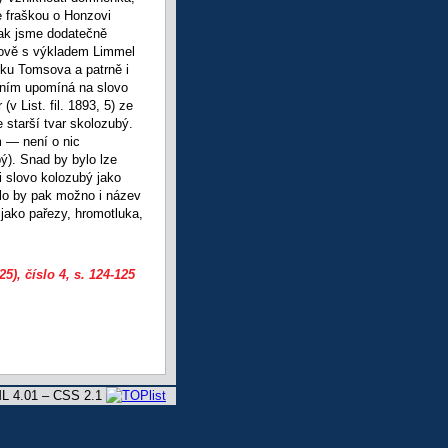
še fraškou o Honzovi
jak jsme dodatečně
msově s výkladem Limmel
níku Tomsova a patrně i
žením upomíná na slovo
v List. fil. 1893, 5) ze
e starší tvar skolozubý.
 — není o nic
ý). Snad by bylo lze
i slovo kolozubý jako
bylo by pak možno i název
 jako pařezy, hromotluka,
25), číslo 4
, s. 124-125
L 4.01 – CSS 2.1