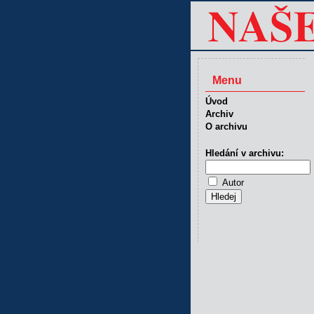
Menu
Úvod
Archiv
O archivu
Hledání v archivu:
Autor