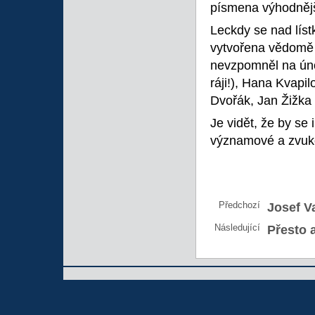
písmena výhodnějš
Leckdy se nad líst
vytvořena vědomě 
nevzpomněl na ún
ráji!), Hana Kvapi
Dvořák, Jan Žižka 
Je vidět, že by se
významové a zvuko
Předchozí
Josef Va
Následující
Přesto 