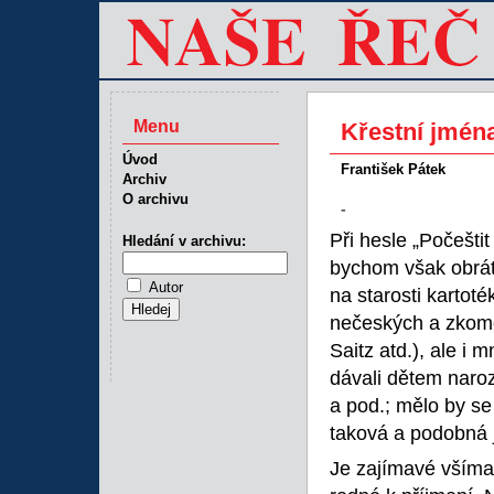
Menu
Křestní jména
Úvod
František Pátek
Archiv
O archivu
-
Při hesle „Počešti
Hledání v archivu:
bychom však obrát
Autor
na starosti kartot
nečeských a zkomo
Saitz atd.), ale i
dávali dětem naro
a pod.; mělo by se
taková a podobná
Je zajímavé všíma