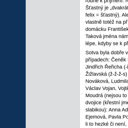
rodné k příjmení. 
Šťastný je „dvakrá
felix = šťastný). 
vlastně totéž na p
domácku František)
Taková jména nám p
lépe, kdyby se k p
Sotva byla dobře 
případech: Čeněk Š
Jindřich Řeřicha (-ř
Žižlavská (ž-ž-ž-s)
Nováková, Ludmil
Václav Vojan, Voj
Moudrá (nejsou to 
dvojice (křestní j
slabikou): Anna A
Ejemová, Pavla Po
li to hezké či nen