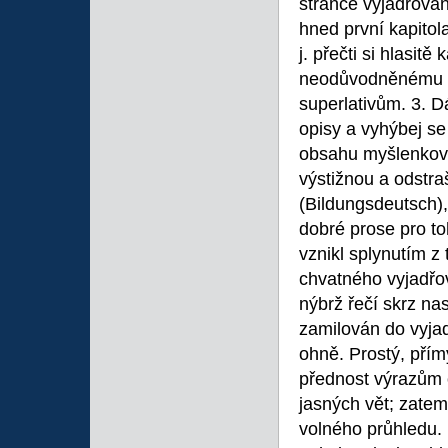
stránce vyjadřován
hned první kapitola
j. přečti si hlasit
neodůvodněnému z
superlativům. 3. 
opisy a vyhýbej se
obsahu myšlenkov
výstižnou a odstra
(Bildungsdeutsch),
dobré prose pro to
vznikl splynutím 
chvatného vyjadřov
nýbrž řečí skrz n
zamilován do vyja
ohně. Prostý, pří
přednost výrazům 
jasných vět; zatem
volného průhledu.