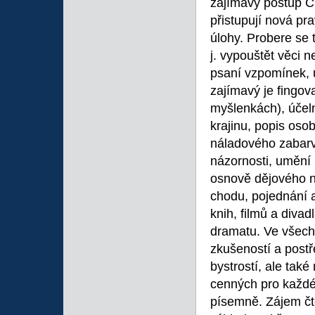
zajímavý postup Ch
přistupují nová pr
úlohy. Probere se 
j. vypouštět věci 
psaní vzpomínek, u
zajímavý je fingo
myšlenkách), účeln
krajinu, popis oso
náladového zabarv
názornosti, umění u
osnově dějového n
chodu, pojednání 
knih, filmů a diva
dramatu. Ve všech
zkušeností a post
bystrostí, ale tak
cenných pro každé
písemně. Zájem čt