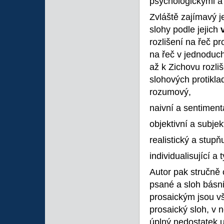
psychologickými a 
Zvláště zajímavý je
slohy podle jejich
rozlišení na řeč p
na řeč v jednoduch
až k Zichovu rozliš
slohových protikla
rozumový,
naivní a sentimentá
objektivní a subjekt
realistický a stupňu
individualisující a t
Autor pak stručně c
psané a sloh básn
prosaickým jsou vš
prosaický sloh, v 
úplný nedostatek u