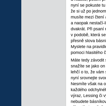
nyní se pokuste tu
že si už po jednom
musíte mezi čtení 
a naopak nestačí-li
dvakrát. Při psaní
v podobě, která se
přesně slova básní
Myslete na pravidlo
pomoci hlasitého č
Máte tedy závodit 
snažíte se jako on
lehčí o to, že vám
nyní srovnejte svo
Nesmíte však na od
každého odchylnéh
výraz, Lessing či 
nebudete básníkovi