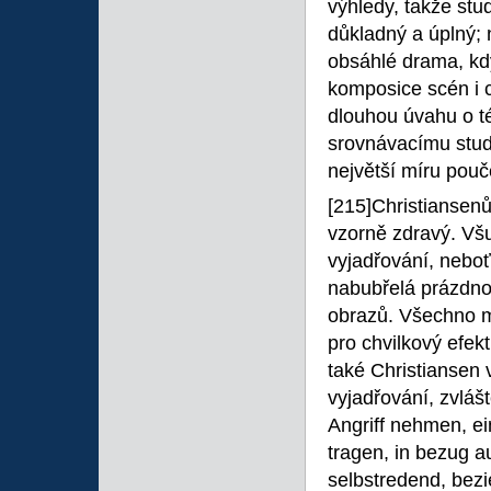
výhledy, takže stud
důkladný a úplný; 
obsáhlé drama, kd
komposice scén i c
dlouhou úvahu o té
srovnávacímu studi
největší míru pouč
[215]Christiansenů
vzorně zdravý. Všu
vyjadřování, neboť
nabubřelá prázdnos
obrazů. Všechno m
pro chvilkový efek
také Christiansen 
vyjadřování, zvláš
Angriff nehmen, e
tragen, in bezug au
selbstredend, bez