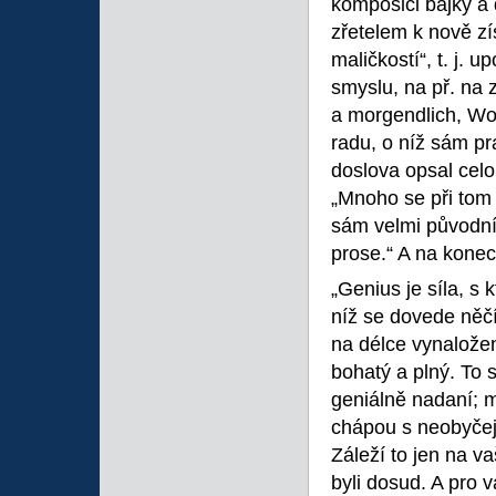
komposici bajky a 
zřetelem k nově z
maličkostí“, t. j. 
smyslu, na př. na
a morgendlich, Wor
radu, o níž sám pr
doslova opsal celo
„Mnoho se při tom n
sám velmi původní,
prose.“ A na konec 
„Genius je síla, s
níž se dovede něčí
na délce vynaložen
bohatý a plný. To 
geniálně nadaní; m
chápou s neobyčejn
Záleží to jen na vaš
byli dosud. A pro 