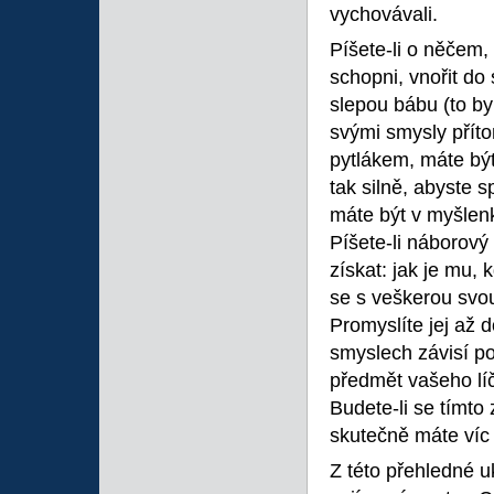
vychovávali.
Píšete-li o něčem, 
schopni, vnořit do
slepou bábu (to by
svými smysly přítom
pytlákem, máte být
tak silně, abyste s
máte být v myšlenk
Píšete-li náborový 
získat: jak je mu, 
se s veškerou svou 
Promyslíte jej až 
smyslech závisí po
předmět vašeho líč
Budete-li se tímto
skutečně máte víc 
Z této přehledné u