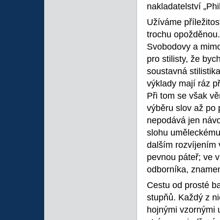
nakladatelství „Phi
Užíváme příležito
trochu opožděnou. 
Svobodovy a mimo 
pro stilisty, že by
soustavná stilisti
výklady mají ráz p
Při tom se však v
výběru slov až po
nepodává jen náv
slohu uměleckému.
dalším rozvíjením 
pevnou páteř; ve 
odborníka, znameni
Cestu od prosté ba
stupňů. Každý z n
hojnými vzornými u