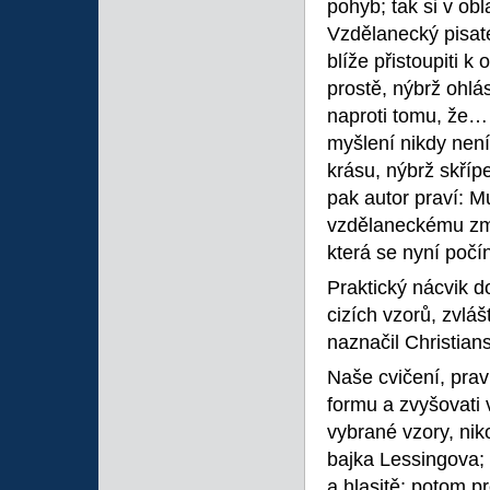
pohyb; tak si v ob
Vzdělanecký pisate
blíže přistoupiti 
prostě, nýbrž ohlá
naproti tomu, že… 
myšlení nikdy není
krásu, nýbrž skříp
pak autor praví: M
vzdělaneckému změ
která se nyní počín
Praktický nácvik 
cizích vzorů, zvlá
naznačil Christian
Naše cvičení, prav
formu a zvyšovati
vybrané vzory, nik
bajka Lessingova; 
a hlasitě; potom p