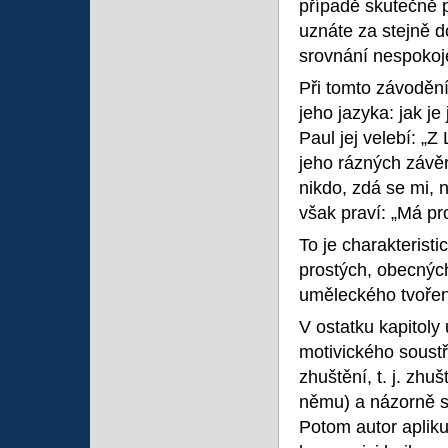
případě skutečně p
uznáte za stejně d
srovnání nespokoje
Při tomto závodění
jeho jazyka: jak j
Paul jej velebí: „
jeho rázných závěr
nikdo, zdá se mi, 
však praví: „Má pr
To je charakterist
prostých, obecných
uměleckého tvoření
V ostatku kapitoly
motivického soustř
zhuštění, t. j. zh
němu) a názorně s
Potom autor apliku