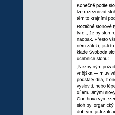
Konečně podle složi
lze rozeznávat sl
těmito krajními p
Rozličné slohové 
tvrdit, že by sloh 
naopak. Přesto vš
něm záleží, je-li t
klade Svoboda slov
učebnice slohu:
„Nezbytným požada
vnějška — mluvívám
podstaty díla, z on
vysloviti, nebo lép
dílem. Jinými slov
Goethova vymezení
sloh byl organický
dobrým: je-li zákla