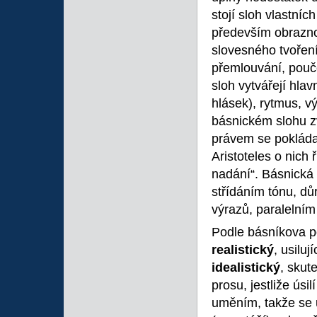
stojí sloh vlastníc
především obraznost
slovesného tvoření
přemlouvání, poučo
sloh vytvářejí hlav
hlásek), rytmus, v
básnickém slohu zv
právem se pokládaj
Aristoteles o nich 
nadání“. Básnická 
střídáním tónu, 
výrazů, paralelním
Podle básníkova po
realistický
, usiluj
idealistický
, skut
prosu, jestliže úsi
uměním, takže se