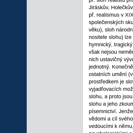
př. sloh realistů p
Jiráskův, Holečků
př. realismus v XI
společenských skup
věku), sloh národ
nositele slohu) lze
hymnický, tragický
však nejsou neměnn
nich ustavičný výv
jednotný. Konečně 
ostatních umění (
prostředkem je slo
vyjadřovacích možn
slohu, a proto jso
slohu a jeho zkou
písemnictví. Jenže 
vědomi a cíl svého
vedoucími k němu, t