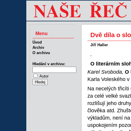
Menu
Dvě díla o sl
Úvod
Jiří Haller
Archiv
O archivu
-
O literárním slo
Hledání v archivu:
Karel Svoboda,
O 
Autor
Karla Voleského v
Na necelých třicít
za celé velké svazk
rozlišují jeho druh
člověka atd. Zhuš
výkladům, není na
uspokojením pozoru