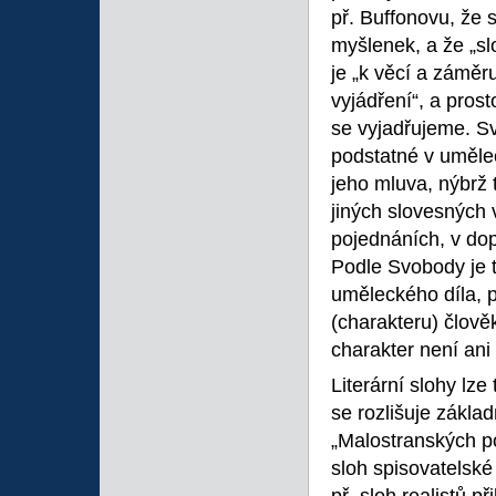
př. Buffonovu, že 
myšlenek, a že „s
je „k věcí a zámě
vyjádření“, a prost
se vyjadřujeme. Sv
podstatné v umělec
jeho mluva, nýbrž 
jiných slovesných 
pojednáních, v dop
Podle Svobody je 
uměleckého díla, p
(charakteru) člověk
charakter není an
Literární slohy lze
se rozlišuje základ
„Malostranských po
sloh spisovatelské 