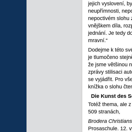
jejich vyslovení, 
neupřímnosti, nepo
nepoctivém slohu 
vnějškem díla, roz
jednání. Je tedy d
mravní.“
Dodejme k této své
je tlumočeno stejn
že jsme většinou ne
zprávy stilisaci au
se vyjádřit. Pro v
knížka o slohu čt
Die Kunst des S
Totéž thema, ale 
509 stranách,
Brodera Christian
Prosaschule. 12. v