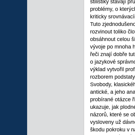
stilistiky stávají 
problémy, o kterýc
kriticky srovnávac
Tuto zjednodušeno
rozvinout toliko č
obsáhnout celou šíř
vývoje po mnoha hi
řeči znají dobře 
o jazykové správno
výklad vytvořil pr
rozborem podstaty 
Svobody, klasickéh
antické, a jeho an
probírané otázce ř
ukazuje, jak plod
názorů, které se o
vysloveny už dávn
škodu pokroku v n