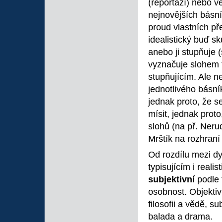
(reportáží) nebo v
nejnovějších básník
proud vlastních p
idealistický buď s
anebo ji stupňuje 
vyznačuje slohem 
stupňujícím. Ale n
jednotlivého básní
jednak proto, že se
mísit, jednak prot
slohů (na př. Nerud
Mrštík na rozhraní 
Od rozdílu mezi d
typisujícím i reali
subjektivní
podle 
osobnost. Objektiv
filosofii a vědě, su
balada a drama.