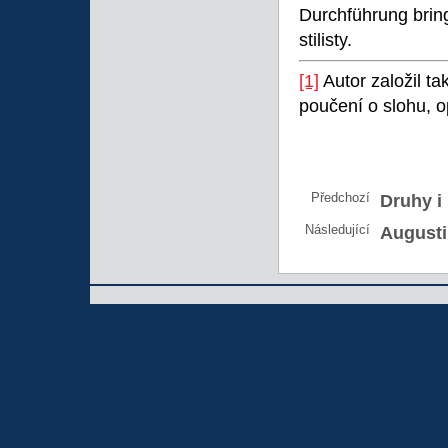
Durchführung brin
stilisty.
[1]
Autor založil ta
poučení o slohu, o
Předchozí
Druhy i
Následující
Augustin