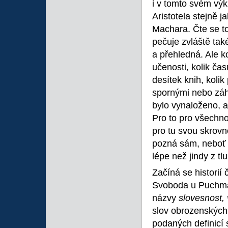
i v tomto svém výk
Aristotela stejně j
Machara. Čte se t
pečuje zvláště tak
a přehledná. Ale k
učenosti, kolik ča
desítek knih, kolik
spornými nebo záha
bylo vynaloženo, a
Pro to pro všechn
pro tu svou skrovn
pozná sám, neboť si
lépe než jindy z t
Začíná se historií
Svoboda u Puchmaje
názvy
slovesnost,
slov obrozenských
podaných definicí 