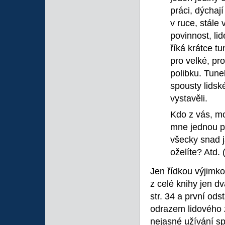
práci, dýchaj
v ruce, stál
povinnost, lid
říká krátce t
pro velké, pro
polibku. Tune
spousty lidsk
vystavěli.
Kdo z vás, mo
mne jednou p
všecky snad j
oželíte? Atd. 
Jen řídkou výjimk
z celé knihy jen d
str. 34 a první ods
odrazem lidového 
nejasné užívání s