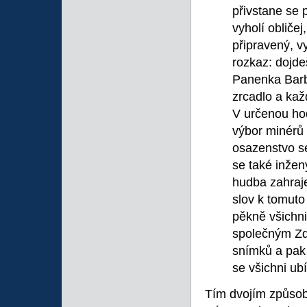
přivstane se 
vyholí obličej
připravený, v
rozkaz: dojde
Panenka Barb
zrcadlo a kaž
V určenou hod
výbor minérů 
osazenstvo se
se také inžen
hudba zahraj
slov k tomuto
pěkně všichni
společným Zd
snímků a pak
se všichni ubí
Tím dvojím způsob