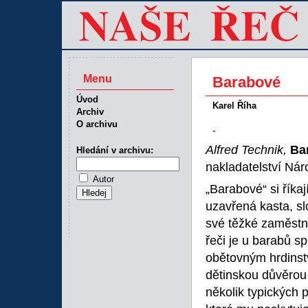
Menu
Barabové
Úvod
Karel Říha
Archiv
O archivu
-
Alfred Technik,
Ba
Hledání v archivu:
nakladatelství Nár
Autor
„Barabové“ si říkají
uzavřená kasta, sl
své těžké zaměstná
řeči je u barabů s
obětovným hrdinstv
dětinskou důvěrou 
několik typických 