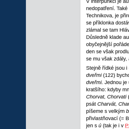
V interpunkci je au
nedopatření. Také 
Technikova, je při
se příklonka dostá
zlámal se tam Hláv
Důsledně klade au
obyčejnější pořád
den se však prodlu
se mu však zdály, a
Stejně řídké jsou 
dveřmi
(122) bych
dveřmi.
Jednou je 
kratšího: kdyby m
Chorvat, Chorvati
psát
Charvát, Char
píšeme s velkým
b
přivlastňovací (= 
jen s
ú
(tak je i v
P