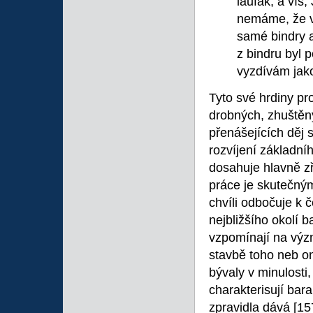
laufák, a víš,
nemáme, že v
samé bindry a
z bindru byl 
vyzdívám jak
Tyto své hrdiny pr
drobných, zhuštěný
přenášejících děj 
rozvíjení základn
dosahuje hlavně z
práce je skutečným
chvíli odbočuje k
nejbližšího okolí b
vzpomínají na význ
stavbě toho neb on
bývaly v minulost
charakterisují bar
zpravidla dává
[15