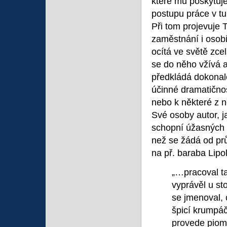
které mu poskytuj
postupu práce v t
Při tom projevuje 
zaměstnání i osob
ocítá ve světě zce
se do něho vžívá a
předkládá dokonal
účinné dramatičnos
nebo k některé z n
Své osoby autor, ja
schopní úžasných 
než se žádá od pr
na př. baraba Lipo
„
…pracoval ta
vyprávěl u st
se jmenoval, 
špicí krumpáč
provede piomb