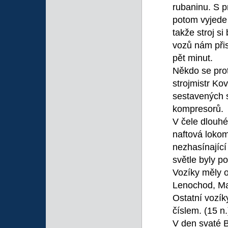
rubaninu. S p
potom vyjede 
takže stroj si
vozů nám přis
pět minut.
Někdo se prot
strojmistr Kova
sestavených 
kompresorů.
V čele dlouhé
naftová lokomo
nezhasínající
světle byly po
Vozíky měly 
Lenochod, Mar
Ostatní vozík
číslem. (15 n.
V den svaté 