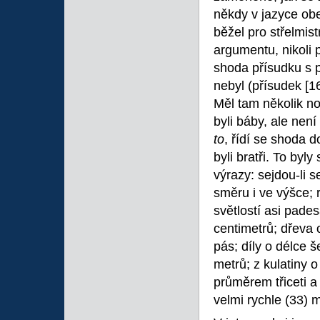
někdy v jazyce ob
běžel pro střelmis
argumentu, nikoli 
shoda přísudku s 
nebyl (přísudek
[1
Měl tam několik nov
byli báby, ale nen
to
, řídí se shoda d
byli bratři. To byl
výrazy: sejdou-li 
směru i ve výšce; 
světlostí asi pades
centimetrů; dřeva 
pás; díly o délce š
metrů; z kulatiny o
průměrem třiceti a
velmi rychle (33) 