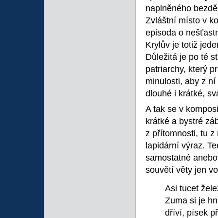
naplněného bezdě
Zvláštní místo v 
episoda o nešťastn
Krylův je totiž jed
Důležitá je po té 
patriarchy, který 
minulosti, aby z ní
dlouhé i krátké, sv
A tak se v komposi
krátké a bystré zá
z přítomnosti, tu z
lapidární výraz. T
samostatné anebo 
souvětí věty jen v
Asi tucet žel
Zuma si je hn
dříví, písek p