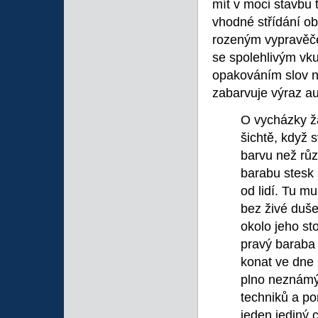
mít v moci stavbu 
vhodné střídání ob
rozeným vypravěč
se spolehlivým vku
opakováním slov n
zabarvuje výraz au
O vycházky žá
šichtě, když s
barvu než růz
barabu stesk 
od lidí. Tu m
bez živé duše
okolo jeho st
pravý baraba 
konat ve dne 
plno neznámýc
techniků a po
jeden jediný c