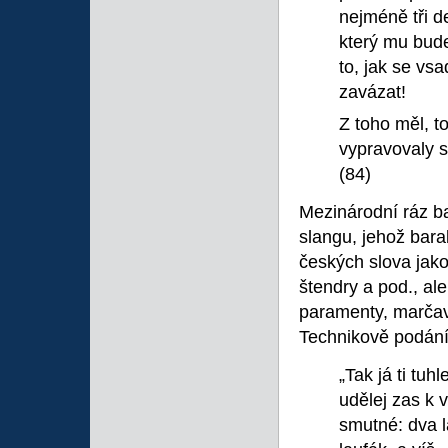
nejméně tři 
který mu bude
to, jak se vsa
zavázat!
Z toho měl, t
vypravovaly 
(84)
Mezinárodní ráz ba
slangu, jehož bara
českých slova jako 
štendry a pod., al
paramenty, marčav
Technikově podání
„Tak já ti tuh
udělej zas k v
smutné: dva l