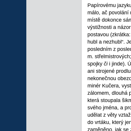
Papírovému jazyku
málo, ač povolání 
místě dokonce sám
výstižnosti a názor
postavou (zkrátka:
hubl a nezhubl“. Je
posledním z posled
m. střelmistrovýc
spojky
či
i jinde)
ani strojené prodl
nekonečnou obezdív
minér Kučera, vys
zálomem, dlouhá p
která stoupala ši
svého jména, a prot
udělat z věty vzt
do vrtáku, který je
zaměněno, jak se z