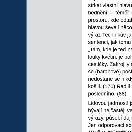
strkat vlastní hla
bednění — téměř n
prostoru, kde odtáh
hlavou ševelí něco
výraz Technikův j
sentenci, jak tomu
„Tam, kde je teď n
louky květin, je b
cestičky. Zakrojily
se (barabové) pošká
nedostane se nikd
košili. (170) Radil
posledního. (88)
Lidovou jadrností 
bývají nejčastěji 
výrazy, působí do
Jen odporovací s