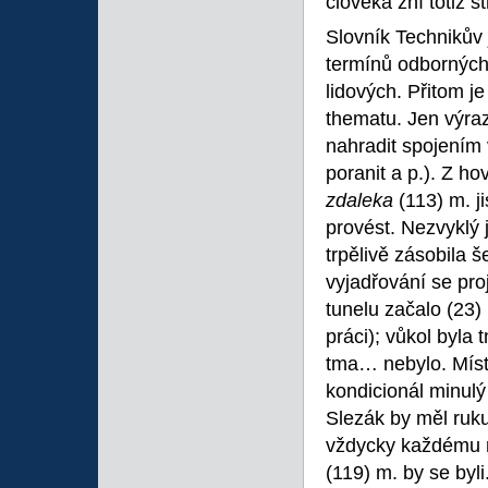
člověka zní totiž s
Slovník Technikův
termínů odborných,
lidových. Přitom je
thematu. Jen výra
nahradit spojením 
poranit a p.). Z h
zdaleka
(113) m. j
provést. Nezvyklý
trpělivě zásobila š
vyjadřování se pro
tunelu začalo (23) 
práci); vůkol byla
tma… nebylo. Míst
kondicionál minulý
Slezák by měl ruku
vždycky každému na
(119) m. by se byli