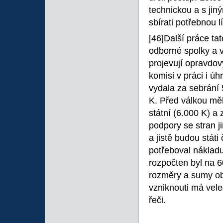
technickou a s jin
sbírati potřebnou l
[46]Další práce ta
odborné spolky a v
projevují opravdov
komisi v práci i ú
vydala za sebrání
K. Před válkou mě
státní (6.000 K) a
podpory se stran ji
a jistě budou stát
potřeboval nákladu
rozpočten byl na 
rozměry a sumy obr
vzniknouti má veled
řeči.