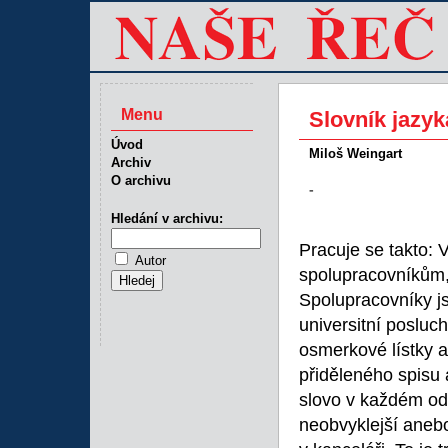
Menu
Slovník jazy
Úvod
Miloš Weingart
Archiv
O archivu
-
Hledání v archivu:
Pracuje se takto: V
Autor
spolupracovníkům, 
Spolupracovníky js
universitní posluc
osmerkové lístky 
přiděleného spisu 
slovo v každém od
neobvyklejší anebo