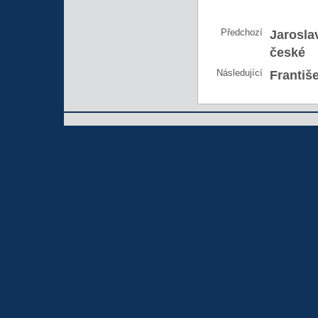
Předchozí
Jarosla
české
Následující
Františ