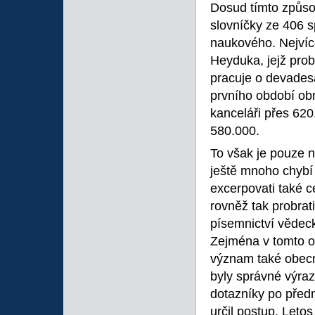
Dosud tímto způso
slovníčky ze 406 
naukového. Nejvíce
Heyduka, jejž pro
pracuje o devadesá
prvního období ob
kanceláři přes 620
580.000.
To však je pouze 
ještě mnoho chybí 
excerpovati také c
rovněž tak probrat
písemnictví vědec
Zejména v tomto o
význam také obecn
byly správné výraz
dotazníky po předn
určil postup. Leto