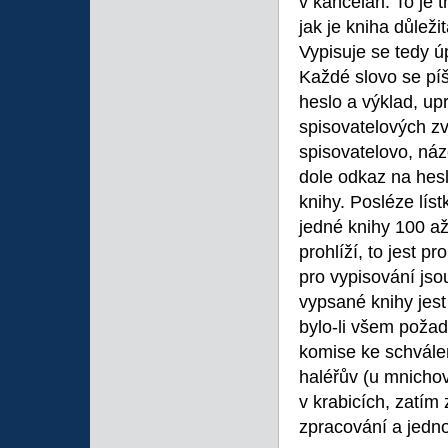
v kanceláři. To je
jak je kniha důleži
Vypisuje se tedy ú
Každé slovo se píše
heslo a výklad, up
spisovatelových zv
spisovatelovo, náz
dole odkaz na hesl
knihy. Posléze lís
jedné knihy 100 až
prohlíží, to jest pr
pro vypisování jso
vypsané knihy jest 
bylo-li všem poža
komise ke schvále
haléřův (u mnichov
v krabicích, zatím
zpracování a jedn