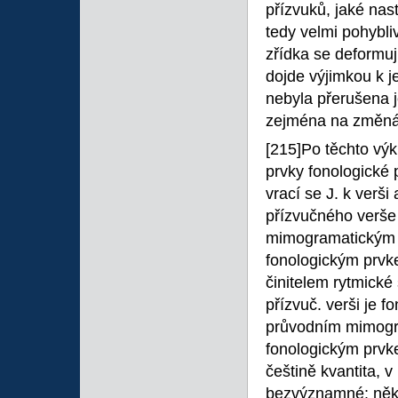
přízvuků, jaké nas
tedy velmi pohybliv
zřídka se deformuj
dojde výjimkou k j
nebyla přerušena j
zejména na změná
[215]Po těchto výk
prvky fonologické 
vrací se J. k verš
přízvučného verše
mimogramatickým 
fonologickým prvke
činitelem rytmické 
přízvuč. verši je 
průvodním mimogr
fonologickým prvk
češtině kvantita, 
bezvýznamné: někdy