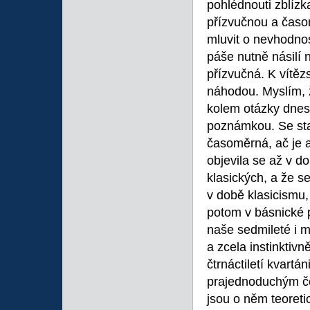
pohlédnouti zblízk
přízvučnou a časo
mluvit o nevhodnos
páše nutně násilí 
přízvučná. K vítěz
náhodou. Myslím, ž
kolem otázky dnes
poznámkou. Se stan
časoměrná, ač je a
objevila se až v d
klasických, a že se
v době klasicismu,
potom v básnické p
naše sedmileté i ml
a zcela instinktiv
čtrnáctiletí kvartá
prajednoduchým če
jsou o něm teoreti