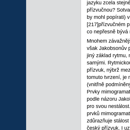
jazyku zcela stejn
přízvučnou? Sotva
by mohl popírati) 
[217]přízvučném pr
co nepřesně bývá 
Mnohem závažnější
však Jakobsonův p
jiný základ rytmu,
samými. Rytmickou
přízvuk, nýbrž me
tomuto tvrzení, je
(vnitřně podmíněn
Prvky mimogramati
podle názoru Jako
pro svou nestálost
prvků mimogramati
zdůrazňuje stálost
český přízvuk. I u