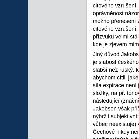
citového vzrušení, 
oprávněnost názoru
možno přenesení v
citového vzrušení,
přízvuku velmi stá
kde je zjevem mi
Jiný důvod Jakobso
je slabost českéh
slabší než ruský, k
abychom cítili jaké
síla expirace není 
složky, na př. tón
následující (značn
Jakobson však přič
nýbrž i subjektivní
vůbec neexistuje)
Čechové nikdy nero