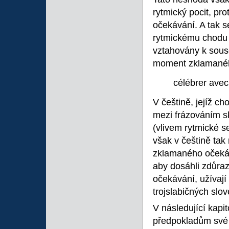
rytmický pocit, pr
očekávání. A tak se
rytmickému chodu c
vztahovány k souse
moment zklamaného
célébrer avec
V češtině, jejíž c
mezi frázováním s
(vlivem rytmické s
však v češtině tak
zklamaného očekává
aby dosáhli zdůr
očekávání, užívají
trojslabičných slo
V následující kapit
předpokladům své p