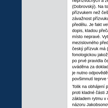
nepřízvučných a že
(Dobrovský). Na to
přízvukem než češt
závažnost přízvuk
předělu. Je fakt v
dopis, kladou přeč
místo nepravé. Vyt
mezislovného předě
český přízvuk má 
fonologickou jakož
po prvé pravidla č
uváděna za doklad
je nutno odpovědět
povšimnutí teprve
Tolik na obhájení 
proti kladné části 
základem rytmu v 
názoru Jakobsonov