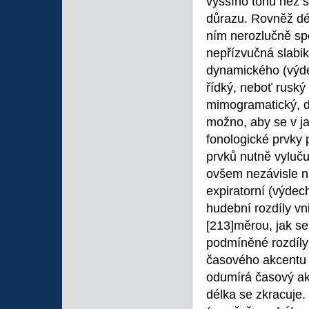
vyššího tónu než s
důrazu. Rovněž dél
ním nerozlučně spo
nepřízvučná slabik
dynamického (výde
řídký, neboť ruský
mimogramatický, do
možno, aby se v ja
fonologické prvky 
prvků nutně vyluču
ovšem nezávisle na
expiratorní (výdech
hudební rozdíly vn
[213]měrou, jak se
podmíněné rozdíly 
časového akcentu 
odumírá časový akc
délka se zkracuje