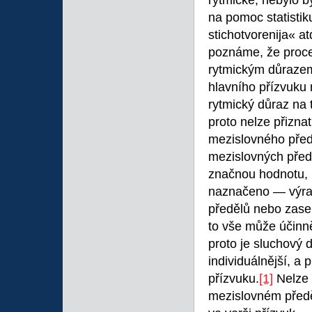
rytmické, nebylo b
na pomoc statistiku
stichotvorenija« atd
poznáme, že procen
rytmickým důrazem,
hlavního přízvuku 
rytmický důraz na 
proto nelze přizna
mezislovného před
mezislovných před
značnou hodnotu, 
naznačeno — výra
předělů nebo zase 
to vše může účinně
proto je sluchový
individuálnější, a
přízvuku.
[1]
Nelze
mezislovném předě