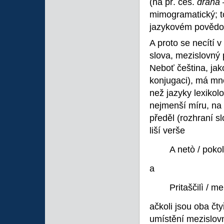
(na př. čes.
dráha
mimogramatický; to
jazykovém povědom
A proto se necítí 
slova, mezislovný 
Neboť čeština, jako
konjugaci), má mn
než jazyky lexikolo
nejmenší míru, na 
předěl (rozhraní sl
liší verše
A netò / poko
a
Pritaščilì / m
ačkoli jsou oba čty
umístění mezislovn