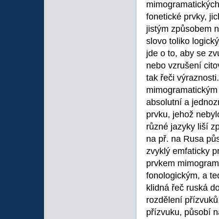
mimogramatických
fonetické prvky, j
jistým způsobem no
slovo toliko logi
jde o to, aby se z
nebo vzrušení cit
tak řeči výraznost
mimogramatickým pr
absolutní a jednoz
prvku, jehož nebyl
různé jazyky liší 
na př. na Rusa půs
zvyklý emfaticky p
prvkem mimograma
fonologickým, a t
klidná řeč ruská d
rozdělení přízvuků
přízvuku, působí 