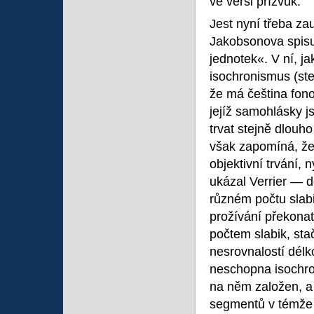
ve verši přízvuk.
Jest nyní třeba zau
Jakobsonova spisu
jednotek«. V ní, ja
isochronismus (ste
že má čeština fono
jejíž samohlásky 
trvat stejně dlouh
však zapomíná, že
objektivní trvání, 
ukázal Verrier — 
různém počtu slab
prožívání překona
počtem slabik, stač
nesrovnalostí délk
neschopna isochro
na něm založen, a 
segmentů v témže 