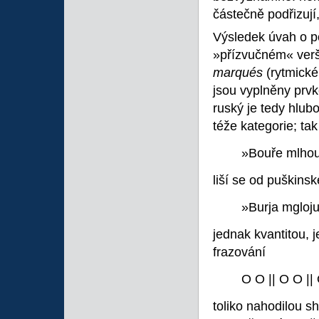
částečně podřizují,
Výsledek úvah o p
»přízvučném« verši
marqués
(rytmické
jsou vyplněny prv
ruský je tedy hlub
téže kategorie; ta
»Bouře mlhou
liší se od puškinsk
»Burja mgloju
jednak kvantitou, 
frazování
O O || O O ||
toliko nahodilou 