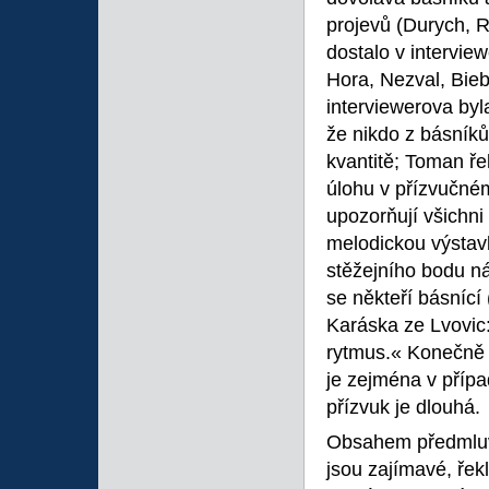
projevů (Durych, R
dostalo v intervi
Hora, Nezval, Bieb
interviewerova byla
že nikdo z básník
kvantitě; Toman řek
úlohu v přízvučném
upozorňují všichn
melodickou výstavb
stěžejního bodu n
se někteří básnící
Karáska ze Lvovic:
rytmus.« Konečně i
je zejména v přípa
přízvuk je dlouhá.
Obsahem předmluv
jsou zajímavé, řekl