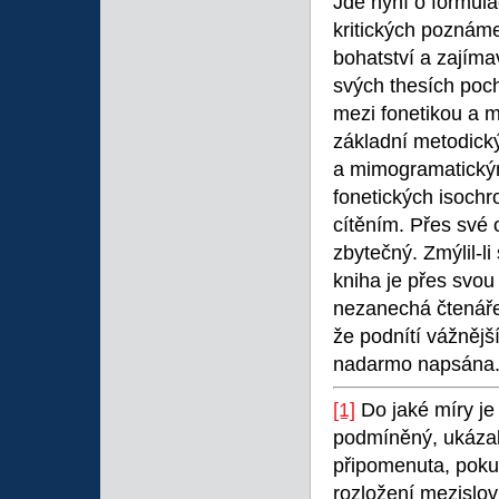
Jde nyní o formul
kritických poznáme
bohatství a zajíma
svých thesích poch
mezi fonetikou a me
základní metodick
a mimogramatickým
fonetických isoch
cítěním. Přes své
zbytečný. Zmýlil-li
kniha je přes svou
nezanechá čtenáře
že podnítí vážnějš
nadarmo napsána
[1]
Do jaké míry je
podmíněný, ukázal 
připomenuta, pokus
rozložení mezislov