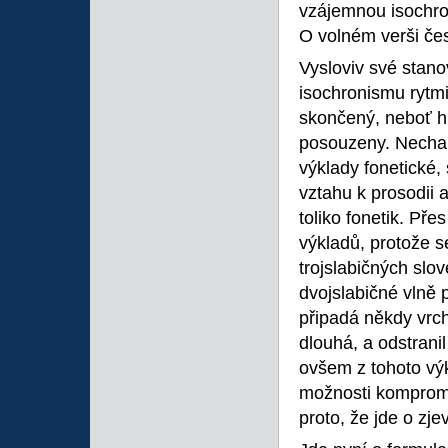
vzájemnou isochron
O volném verši če
Vysloviv své stano
isochronismu rytm
skončený, neboť h
posouzeny. Nechal
výklady fonetické,
vztahu k prosodii 
toliko fonetik. Př
výkladů, protože s
trojslabičných slo
dvojslabičné vlně 
připadá někdy vrch
dlouhá, a odstrani
ovšem z tohoto výk
možnosti kompro
proto, že jde o zje