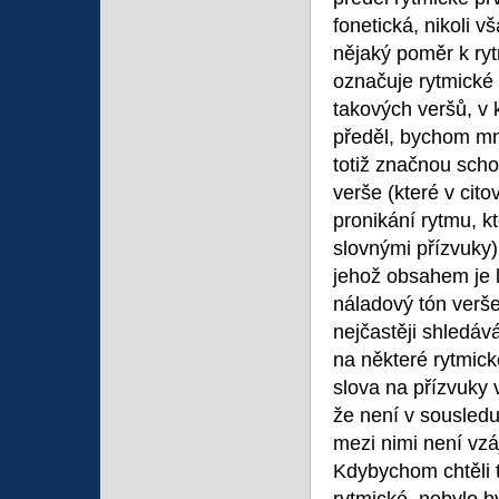
fonetická, nikoli v
nějaký poměr k ryt
označuje rytmické 
takových veršů, v 
předěl, bychom m
totiž značnou scho
verše (které v cit
pronikání rytmu, k
slovnými přízvuky
jehož obsahem je l
náladový tón verše
nejčastěji shledáv
na některé rytmick
slova na přízvuky 
že není v sousledu
mezi nimi není vz
Kdybychom chtěli 