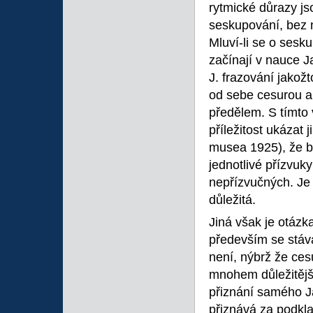
rytmické důrazy js
seskupování, bez 
Mluví-li se o sesk
začínají v nauce J
J. frazování jakož
od sebe cesurou a
předělem. S tímto 
příležitost ukázat 
musea 1925), že be
jednotlivé přízvu
nepřízvučných. Je
důležitá.
Jiná však je otáz
především se stáv
není, nýbrž že ces
mnohem důležitějš
přiznání samého J
přiznává za podkl