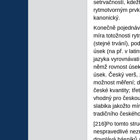
setrvačností, kdež
rytmotvorným prvk
kanonický.
Konečně pojednává 
míra totožnosti ryt
(stejné trvání), po
úsek (na př. v lat
jazyka vyrovnávati
němž rovnost úseků
úsek. Český verš, 
možnost měření; dr
české kvantity; tř
vhodný pro česko
slabika jakožto mí
tradičního českého
[216]Po tomto str
nespravedlivé nezm
dovolává básníků a