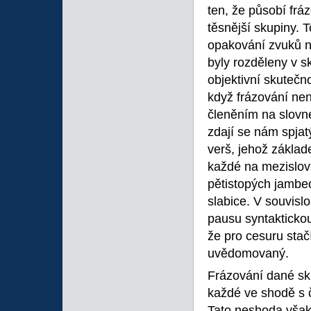
ten, že působí frá
těsnější skupiny. 
opakování zvuků n
byly rozděleny v s
objektivní skutečno
když frázování nen
členěním na slovné
zdají se nám spjat
verš, jehož základ
každé na mezislovn
pětistopých jambec
slabice. V souvislo
pausu syntaktickou
že pro cesuru stač
uvědomovaný.
Frázování dané sk
každé ve shodě s č
Tato neshoda však