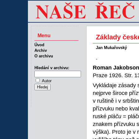
Menu
Základy česk
Úvod
Jan Mukařovský
Archiv
O archivu
-
Roman Jakobso
Hledání v archivu:
Praze 1926. Str. 
Autor
Vykládaje zásady 
nejprve široce pří
v ruštině i v srbšt
přízvuku nebo kval
ruské
plàču
= plá
znakem přízvuku s
výška). Proto je v