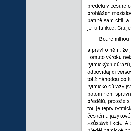
předělu v cesuře o
prohlášen mezislov
patrně sám cítil, a
jeho funkce. Cituje
Bouře mlhou 
a praví o něm, že
Tomuto výroku nel
rytmických důrazů,
odpovídající verš
totiž náhodou po 
rytmické důrazy js
potom není správné
předělů, protože s
tou je teprv rytmic
českému jazykov
»zůstává fikcí«. A
předěl rytmické pr