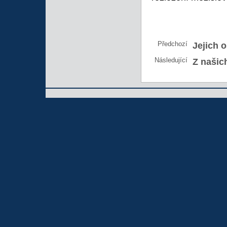
Předchozí
Jejich 
Následující
Z našic