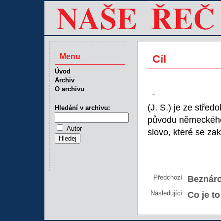
Menu
Cíl
Úvod
Archiv
O archivu
-
(J. S.) je ze stře
Hledání v archivu:
původu německého (
Autor
slovo, které se za
Předchozí
Beznáro
Následující
Co je t