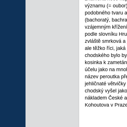
významu (= oubor)
podobného tvaru a
(bachoratý, bachrat
vzájemným křížen
podle slovníku Hr
zvláště smrková a
ale těžko říci, jak
chodského bylo by
kosinka k zametání
účelu jako na mno
název peroutka pře
jehličnaté větvičk
chodský vyšel jako 
nákladem České ak
Kohoutova v Praze