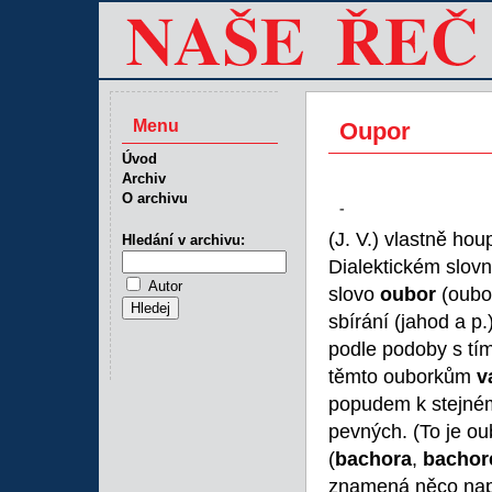
Menu
Oupor
Úvod
Archiv
O archivu
-
(J. V.) vlastně ho
Hledání v archivu:
Dialektickém slo
Autor
slovo
oubor
(oubor
sbírání (jahod a p
podle podoby s tím
těmto ouborkům
v
popudem k stejné
pevných. (To je o
(
bachora
,
bachor
znamená něco napu