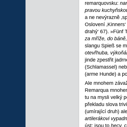
remarquovsku:
nar
pravou kuchyňskou 
a ne nevýrazně ‚sp
Oslovení ‚Kinners
drahý‘ 67). »Fünf
za mříže, do báně
slangu Spieß se m
otevřhuba, výkoň
jinde zpestřit jadr
(Schlamassel) nebo
(arme Hunde) a po
Ale mnohem závažn
Remarqua mnohe
tu na mysli velký p
překladu slova triv
(umírající druh) al
artilerákovi vypad
úst; jsou to
hecy,
c