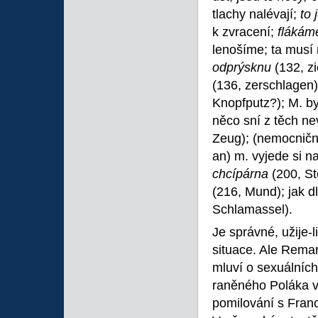
tlachy nalévají;
to 
k zvracení;
flákám
lenošíme; ta musí
odprýsknu
(132, z
(136, zerschlagen)
Knopfputz?); M. b
něco sní z těch n
Zeug); (nemocničn
an) m. vyjede si 
chcípárna
(200, S
(216, Mund); jak d
Schlamassel).
Je správné, užije-
situace. Ale Remar
mluví o sexuálních
raněného Poláka v
pomilování s Franc