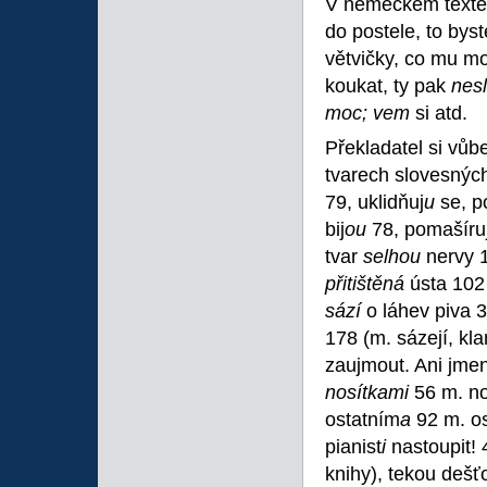
V německém textě 
do postele, to bys
větvičky, co mu m
koukat, ty pak
nes
moc; vem
si atd.
Překladatel si vůbe
tvarech slovesných
79, uklidňuj
u
se, p
bij
ou
78, pomašíru
tvar
selhou
nervy 
přitištěná
ústa 102 
sází
o láhev piva 
178 (m. sázejí, kl
zaujmout. Ani jmen
nosítkami
56 m. no
ostatním
a
92 m. os
pianist
i
nastoupit! 
knihy), tekou dešťo