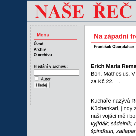
Menu
Na západní fr
Úvod
František Oberpfalcer
Archiv
O archivu
-
Erich Maria Rem
Hledání v archivu:
Boh. Mathesius. V
Autor
za Kč 22.—.
Kuchaře nazývá R
Küchenkarl, jindy
naši vojáci měli b
vyjídák; sádelník,
špinďoun, zatlapa