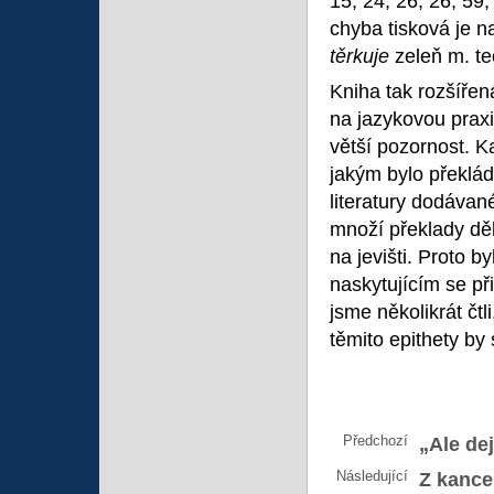
15, 24, 26, 26, 59
chyba tisková je na
těrkuje
zeleň m. te
Kniha tak rozšířen
na jazykovou praxi
větší pozornost. K
jakým bylo překlá
literatury dodáva
množí překlady děl
na jevišti. Proto 
naskytujícím se př
jsme několikrát čtl
těmito epithety by 
Předchozí
„Ale dej
Následující
Z kance