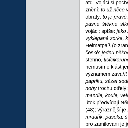
atd. Vojáci si poch
znění:
to už něco
obraty:
to je pravé
pásne, štěkne, sí
vojáci; spíše:
jako 
vyklepaná zorka, 
Heimatpaß (o zran
české:
jednu pěk
stehno,
tisícikoru
nemusíme klást j
významem
zavařit
papriku, sázet sod
nohy
trochu otřelý
mandle, koule, vejc
útok předvídají Ně
(48); výraznější je
mrduňk, paseka, š
pro zamilování je 