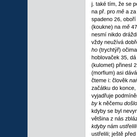
j. také tím, že se
na př. pro
mě
a z
spadeno 26, oboří
(koukne) na
mě
47
nesmí nikdo drážd
vždy neužívá dobře
ho
(trychtýř) očim
hoblovaček 35, dá
(kulomet) přinesl 
(morfium) asi dává
čteme i: člověk
na
začátku do konce,
vyjadřuje podmíněn
by
k něčemu
došlo
kdyby se byl nevyn
většina z nás zblá
kdyby
nám
ustřelil
ustřelili; ještě př