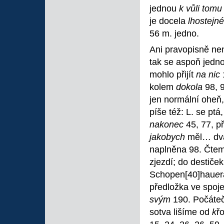
jednou
k vůli tom
je docela
lhostejn
56 m. jedno.
Ani pravopisně ne
tak se aspoň jedn
mohlo přijít
na nic
kolem
dokola
98, 
jen normální oheň
píše též: L. se ptá
nakonec
45, 77, p
jakobych
měl… dva
naplněna 98. Čtem
zjezdí; do destiček
Schopen
[40]hau
e
předložka ve spoj
svým
190. Počáte
sotva lišíme od
k
řo