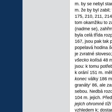
m. by se nebyl sta
m. že by byl zabil;
175, 210, 211, 214
tom okamžiku to za
(nadme se), zahřmí
byla celá třída roz
167, jsou pak tak 
popelavá hodina
š
je zvratné sloveso
všecko kolísá
48 m
jsou: k tomu potře
k orání 151 m. měl
konec
války 186 m.
granáty‘ 86, ale z
sebou. Nedbá rozd
104 m. jejich. Pře
jejich ohromné tíž
vzhledem k; dosta