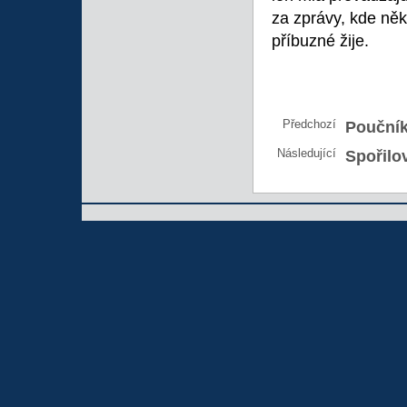
za zprávy, kde něk
příbuzné žije.
Předchozí
Pouční
Následující
Spořilo