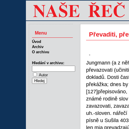
Menu
Převaditi, pře
Úvod
Archiv
O archivu
-
Jungmann (a z něho
Hledání v archivu:
převazovati (učinit
Autor
dokladů. Dosti čast
překážka; dnes by 
[127]přepisováno, 
známé rodině slov v
zavazovati, zavaza
uh.-sloven. nářečí
písně u Sušila 403
len mia prevadzajú