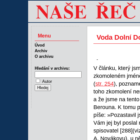
Menu
Voda Dolní D
Úvod
Archiv
O archivu
-
V článku, který j
Hledání v archivu:
zkomoleném jmén
Autor
(
str. 254
), pozname
toho zkomolení nem
a že jsme na tent
Berouna. K tomu po
píše: »Pozastavil 
Vám jej byl poslal
spisovatel
[288](v
A. Novákovu), u n