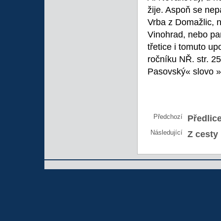
žije. Aspoň se nep
Vrba z Domažlic, n
Vinohrad, nebo p
třetice i tomuto u
ročníku NŘ. str. 25
Pasovský« slovo »s
Předchozí
Předlic
Následující
Z cesty