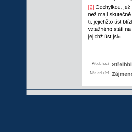
[2]
Odchylkou, jež 
než mají skutečné
ti, jejichžto úst bl
vztažného státi na
jejichž úst jsi«.
Předchozí
Střelhbi
Následující
Zájmen