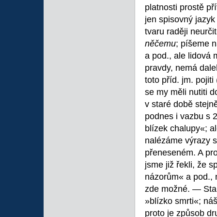
platnosti prostě př
jen spisovný jazyk
tvaru raději neurči
něčemu
; píšeme n
a pod., ale lidová
pravdy, nemá dalek
toto příd. jm. poji
se my měli nutiti 
v staré době stejn
podnes i vazbu s 2.
blízek chalupy«; al
nalézáme výrazy s
přeneseném. A prot
jsme již řekli, že 
názorům« a pod., 
zde možné. — Starý
»blízko smrti«; ná
proto je způsob dr