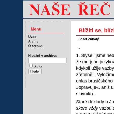
Menu
Blížiti se, blí
Úvod
Josef Zubatý
Archiv
O archivu
-
1. Slyšeli jsme n
Hledání v archivu:
že mu jeho jazyko
Autor
kdykoli užije vazb
zřetelněji. Vyloží
ohlas brusičského 
»opravuje«, aniž u
slovníku.
Staré doklady u J
skoro vždy
vazbu 