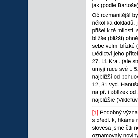
jak (podle Bartoše
Oč rozmanitější by
několika dokladů, 
přišel k té milosti, 
bližše (bližší) ohně
sebe velmi blízké (V
Dědictví jeho příte
27, 11 Kral. (ale s
umyjí ruce své t. 5
najbližší od bohuov
12, 31 vyd. Hanušo
na př. i »blízek od
najbližšie (Viklefův
[1]
Podobný význa
s předl. k, říkáme 
slovesa jsme čtli 
oznamovaly noviny,