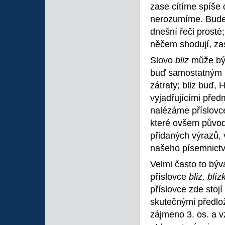
zase cítíme spíše 
nerozumíme. Budem
dnešní řeči prosté;
něčem shodují, za
Slovo
bliz
může být
buď samostatným p
zátraty; bliz buď, 
vyjadřujícími předm
nalézáme příslov
které ovšem původ
přidaných výrazů, 
našeho písemnictví
Velmi často to bývá
příslovce
bliz, blí
příslovce zde stoj
skutečnými předlož
zájmeno 3. os. a 