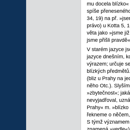
mu docela blízko«
spíše přeneseného
34, 19) na př. »j
právo) u Kotta 5, 
věta jako »jsme ji
jsme přišli pravdě
V starém jazyce js
jazyce dnešním, 
výrazem; určuje se
blízkých předmětů.
(bliz u Prahy na je
něho Otc.). Slyším
»zbytečnost«; jaká
nevyjadřoval, uzná
Prahy« m. »blízko
řekneme o něčem, 
S týmž významem 
znamená »vedle«) a