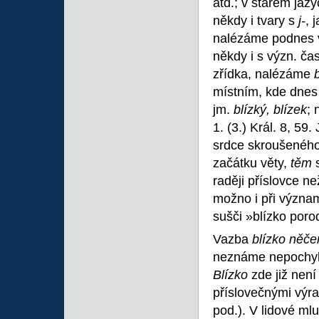
atd.; v starém jaz
někdy i tvary s
j-
, 
nalézáme podnes v
někdy i s význ. ča
zřídka, nalézáme
místním, kde dnes 
jm.
blízký, blízek
; 
1. (3.) Král. 8, 59
srdce skroušeného«
začátku věty,
těm
raději příslovce n
možno i při význam
sušči »blízko poro
Vazba
blízko něč
neznáme nepochyb
Blízko
zde již nen
příslovečnými výraz
pod.). V lidové ml