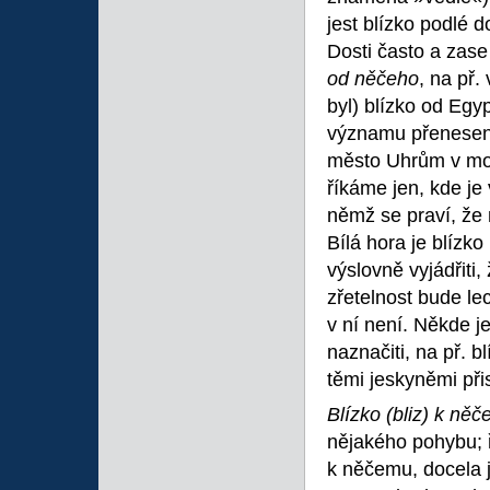
jest blízko podlé d
Dosti často a zas
od něčeho
, na př.
byl) blízko od Egyp
významu přeneseněj
město Uhrům v moc
říkáme jen, kde je
němž se praví, že 
Bílá hora je blíz
výslovně vyjádřiti,
zřetelnost bude le
v ní není. Někde j
naznačiti, na př. b
těmi jeskyněmi přis
Blízko (bliz) k ně
nějakého pohybu; řík
k něčemu, docela ja