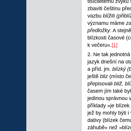
tisíciletému zvyku
zbaviti češtinu pře
vazbu
blížiti (při
významu máme
za
předložky
. A stejn
blízkosti časové (c
k večeru«.
[1]
2. Ne tak jednotná
jazyk dnešní na ot
a příd. jm.
blízký (
ještě
bliz
(místo č
přepisovali
bliž, bl
časem jím také by
jedinou správnou v
příklady »je blízek
jež by mohly býti i
dativy (blízek čemu
záhubě« než »blíz