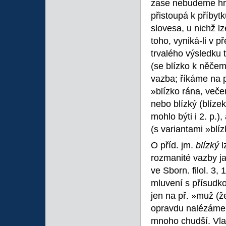
zase nebudeme hrom
přistoupá k příbyt
slovesa, u nichž lz
toho, vyniká-li v 
trvalého výsledku t
(se blízko k něčem
vazba; říkáme na p
»blízko rána, veče
nebo blízký (blíze
mohlo býti i 2. p.)
(s variantami »blíz
O příd. jm.
blízký
l
rozmanité vazby ja
ve Sborn. filol. 3,
mluvení s přísudko
jen na př. »muž (ž
opravdu nalézáme v
mnoho chudší. Vlas