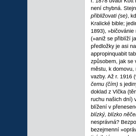
r. 1878 uvádí Kott
není chybná. Ste
přibližovati (se)
, k
Kralické bible; jed
1893), »bičovánie 
(»aniž se přiblíží 
předložky je asi n
appropinquabit tab
způsobem, jak se 
městu, k domovu, n
vazby. Až r. 1916 
čemu (čím)
s jedi
doklad z Vlčka (t
ruchu našich dní) 
blížení v přenese
blízký, blízko něč
nesprávná? Bezpoc
bezejmenní »oprávco