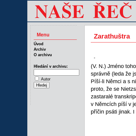
Menu
Zarathuštra
Úvod
Archiv
O archivu
-
(V. N.) Jméno toh
Hledání v archivu:
správně (leda že js
Autor
Píší-li Němci a s n
proto, že se Nietz
zastaralé transkri
v Němcích píší v
příčin psáti jinak.