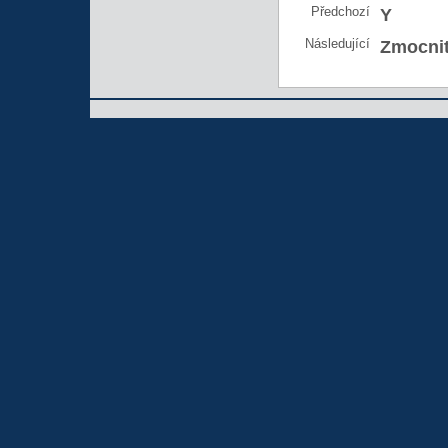
Předchozí
Y
Následující
Zmocnit