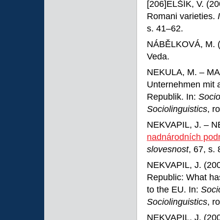
[206]ELŠÍK, V. (20
Romani varieties.
s. 41–62.
NÁBĚLKOVÁ, M. (
Veda.
NEKULA, M. – MARX
Unternehmen mit a
Republik. In:
Socio
Sociolinguistics
, r
NEKVAPIL, J. – N
nadnárodních podn
slovesnost
, 67, s.
NEKVAPIL, J. (200
Republic: What has
to the EU. In:
Soci
Sociolinguistics
, r
NEKVAPIL, J. (2007