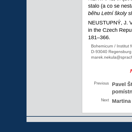
stalo (a co se nes
běhu Letní školy s
NEUSTUPNÝ, J. V.
in the Czech Repu
181–366.
Bohemicum / Institut f
D-93040 Regensburg
marek.nekula@sprachl
Previous
Pavel Š
pomístn
Next
Martina 