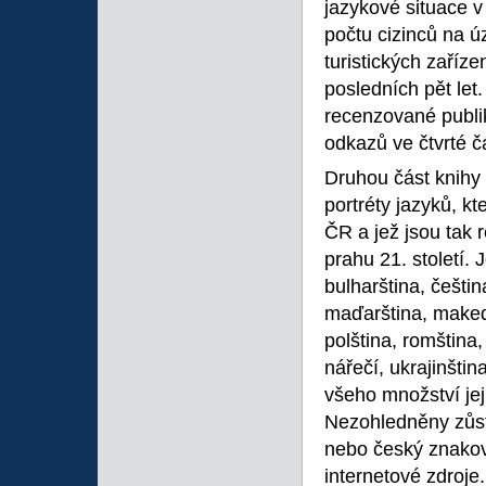
jazykové situace v
počtu cizinců na 
turistických zaříz
posledních pět let
recenzované publi
odkazů ve čtvrté čá
Druhou část knihy 
portréty jazyků, k
ČR a jež jsou tak 
prahu 21. století. 
bulharština, češtin
maďarština, maked
polština, romština,
nářečí, ukrajinštin
všeho množství jej
Nezohledněny zůsta
nebo český znakový
internetové zdroje