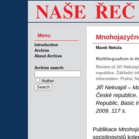
Menu
Mnohojazyčno
Introduction
Marek Nekula
Archive
About Archive
Multilingualism in t
Review of Jiří Nekvap
Archive search:
republice. Základní in
information. Praha: Na
Author
Jiří Nekvapil – 
České republice. 
Republic. Basic i
2009. 117 s.
Publikace
Mnohoja
sociolingvistů kol