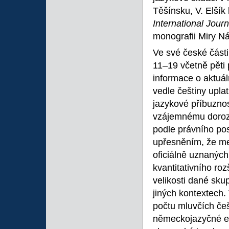
Těšínsku, V. Elšík
International Jour
monografii Miry N
Ve své české části 
11–19 včetně pěti
informace o aktuáln
vedle češtiny uplatň
jazykové příbuzno
vzájemnému dorozu
podle právního pos
upřesněním, že me
oficiálně uznaných
kvantitativního ro
velikosti dané skup
jiných kontextech.
počtu mluvčích češt
německojazyčné en