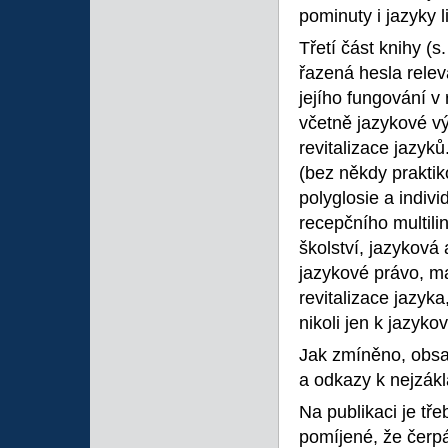
pominuty i jazyky l
Třetí část knihy (
řazená hesla relev
jejího fungování v
včetně jazykové vý
revitalizace jazyků
(bez někdy praktik
polyglosie a indiv
recepčního multilin
školství, jazyková
jazykové právo, ma
revitalizace jazyka,
nikoli jen k jazyk
Jak zmíněno, obsah
a odkazy k nejzákla
Na publikaci je tř
pomíjené, že čerpá