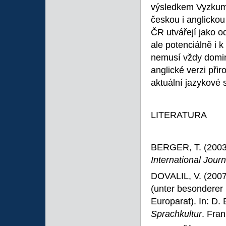
výsledkem Vyzku
českou i anglickou 
ČR utvářejí jako o
ale potenciálně i 
nemusí vždy domino
anglické verzi při
aktuální jazykové s
LITERATURA
BERGER, T. (2003)
International Jour
DOVALIL, V. (2007)
(unter besonderer
Europarat). In: D.
Sprachkultur
. Fra