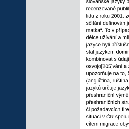
slovanské jazyky p
recenzované publik
lidu z roku 2001, z
sčítání definován 
matka“. To v přípa
délce užívání a mí
jazyce byli přísluš
stal jazykem domin
kombinovat s údaji
osvojo
[205]vání a 
upozorňuje na to, 
(angličtina, rušti
jazyků určuje jazy
přeshraniční výměn
přeshraničních stru
či požadavcích fir
situaci v ČR spoluu
cílem migrace obyv