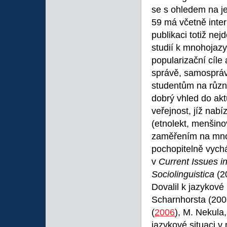
se s ohledem na je
59 má včetně inter
publikaci totiž nej
studií k mnohojazy
popularizační cíle
správě, samosprávě
studentům na různ
dobrý vhled do akt
veřejnost, jíž nab
(etnolekt, menšinov
zaměřením na mnoh
pochopitelně vychá
v
Current Issues 
Sociolinguistica
(2
Dovalil k jazykové
Scharnhorsta (200
(
2006
), M. Nekula
jazykové situaci v