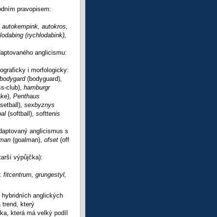
vodním pravopisem:
:
autokempink, autokros,
lodabing (rychlodabink),
adaptovaného anglicismu:
graficky i morfologicky:
bodygard
(bodyguard),
ss-club),
hamburgr
ake),
Penthaus
(setball),
sexbyznys
bal
(softball),
softtenis
adaptovaný anglicismus s
lman
(goalman),
ofset
(off
tarší výpůjčka):
):
fitcentrum, grungestyl,
 hybridních anglických
trend, který
ka, která má velký podíl