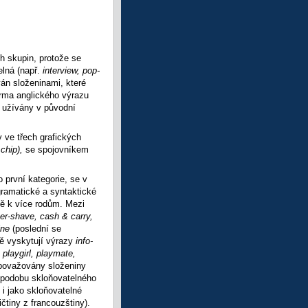
h skupin, protože se
elná (např.
interview, pop-
ván složeninami, které
orma anglického výrazu
i užívány v původní
y ve třech grafických
 chip),
se spojovníkem
 první kategorie, se v
gramatické a syntaktické
ně k více rodům. Mezi
ter-shave, cash & carry,
ine
(poslední se
ě vyskytují výrazy
info-
playgirl, playmate,
považovány složeniny
é podobu skloňovatelného
i jako skloňovatelné
čtiny z francouzštiny).