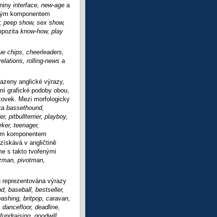
eniny
interface, new-age
a
uhým komponentem
, peep show, sex show,
mpozita
know-how, play
ue chips, cheerleaders,
relations, rolling-news
a
azeny anglické výrazy,
ní grafické podoby obou,
covek. Mezi morfologicky
ita
bassethound,
 pitbullterrier, playboy,
rker, teenager,
uhým komponentem
získává v angličtině
me s takto tvořenými
zman, pivotman,
u reprezentována výrazy
nd, baseball, bestseller,
washing, britpop, caravan,
 dancefloor, deadline,
fundraising, goodwill,