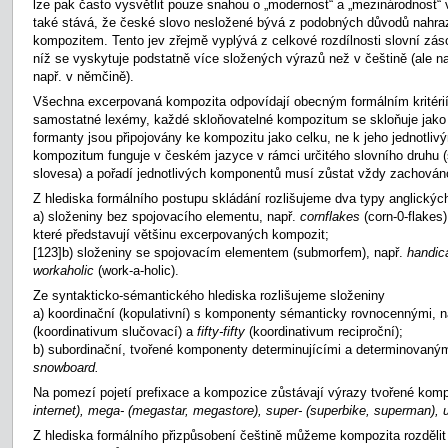
lze pak často vysvětlit pouze snahou o „modernost“ a „mezinárodnost“ 
také stává, že české slovo nesložené bývá z podobných důvodů nahra
kompozitem. Tento jev zřejmě vyplývá z celkové rozdílnosti slovní zás
níž se vyskytuje podstatně více složených výrazů než v češtině (ale 
např. v němčině).
Všechna excerpovaná kompozita odpovídají obecným formálním kritérií
samostatné lexémy, každé skloňovatelné kompozitum se skloňuje jako
formanty jsou připojovány ke kompozitu jako celku, ne k jeho jednot
kompozitum funguje v českém jazyce v rámci určitého slovního druhu (s
slovesa) a pořadí jednotlivých komponentů musí zůstat vždy zachován
Z hlediska formálního postupu skládání rozlišujeme dva typy anglickýc
a) složeniny bez spojovacího elementu, např.
cornflakes
(corn-0-flakes
které představují většinu excerpovaných kompozit;
[123]b) složeniny se spojovacím elementem (submorfem), např.
handi
workaholic
(work-a-holic).
Ze syntakticko-sémantického hlediska rozlišujeme složeniny
a) koordinační (kopulativní) s komponenty sémanticky rovnocennými, 
(koordinativum slučovací) a
fifty-fifty
(koordinativum reciproční);
b) subordinační, tvořené komponenty determinujícími a determinovaným
snowboard.
Na pomezí pojetí prefixace a kompozice zůstávají výrazy tvořené ko
internet), mega- (megastar, megastore), super- (superbike, superman), ult
Z hlediska formálního přizpůsobení češtině můžeme kompozita rozdělit 