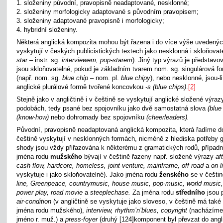
1. složeniny původní, pravopisně neadaptované, nesklonné;
2. složeniny morfologicky adaptované s původním pravopisem;
3. složeniny adaptované pravopisně i morfologicky;
4. hybridní složeniny.
Některá anglická kompozita mohou být řazena i do více výše uvedenýc
vyskytují v českých publicistických textech jako nesklonná i skloňovat
star –
instr. sg.
interviewem, pop-starem
). Jiný typ výrazů je představo
jsou skloňovatelné, pokud je základním tvarem nom. sg. singulárová f
(např. nom. sg.
blue chip
– nom. pl.
blue chipy
), nebo nesklonné, jsou-l
anglické plurálové formě tvořené koncovkou
-s
(blue chips)
.
[2]
Stejně jako v angličtině i v češtině se vyskytují anglické složené výraz
podobách, tedy psané bez spojovníku jako dvě samostatná slova
(blue
(know-how)
nebo dohromady bez spojovníku
(cheerleaders).
Původní, pravopisně neadaptovaná anglická kompozita, která řadíme do
češtině vyskytují v nesklonných formách, nicméně z hlediska potřeby 
shody jsou vždy přiřazována k některému z gramatických rodů, případ
jména rodu
mužského
bývají v češtině řazeny např. složené výrazy
af
cash flow, hardcore, homeless, joint-venture, mainframe, off road
a
on-l
vyskytuje i jako skloňovatelné). Jako jména rodu
ženského
se v češtin
line, Greenpeace, countrymusic, house music, pop-music, world music, 
power play, road movie
a
steeplechase.
Za jména rodu
středního
jsou 
air-condition
(v angličtině se vyskytuje jako sloveso, v češtině má tak
jména rodu mužského),
interview, rhythm’n’blues, copyright
(nacházíme 
jméno r. muž.) a
press-foyer
(druhý
[124]komponent byl převzat do angli