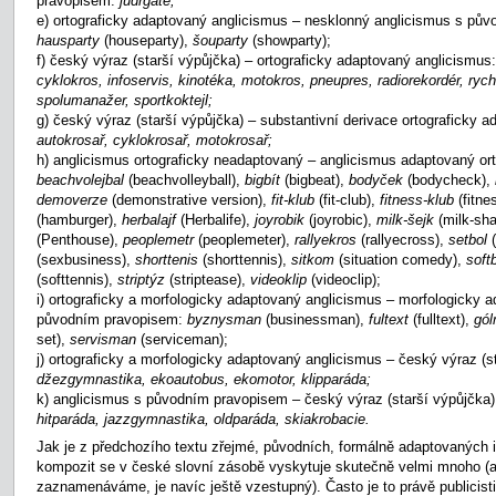
pravopisem:
judrgate;
e) ortograficky adaptovaný anglicismus – nesklonný anglicismus s pů
hausparty
(houseparty),
šouparty
(showparty);
f) český výraz (starší výpůjčka) – ortograficky adaptovaný anglicismus
cyklokros, infoservis, kinotéka, motokros, pneupres, radiorekordér, rych
spolumanažer, sportkoktejl;
g) český výraz (starší výpůjčka) – substantivní derivace ortograficky 
autokrosař, cyklokrosař, motokrosař;
h) anglicismus ortograficky neadaptovaný – anglicismus adaptovaný orto
beachvolejbal
(beachvolleyball),
bigbít
(bigbeat),
bodyček
(bodycheck),
demoverze
(demonstrative version),
fit-klub
(fit-club),
fitness-klub
(fitne
(hamburger),
herbalajf
(Herbalife),
joyrobik
(joyrobic),
milk-šejk
(milk-sh
(Penthouse),
peoplemetr
(peoplemeter),
rallyekros
(rallyecross),
setbol
(sexbusiness),
shorttenis
(shorttennis),
sitkom
(situation comedy),
soft
(softtennis),
striptýz
(striptease),
videoklip
(videoclip);
i) ortograficky a morfologicky adaptovaný anglicismus – morfologicky 
původním pravopisem:
byznysman
(businessman),
fultext
(fulltext),
gó
set),
servisman
(serviceman);
j) ortograficky a morfologicky adaptovaný anglicismus – český výraz (s
džezgymnastika, ekoautobus, ekomotor, klipparáda;
k) anglicismus s původním pravopisem – český výraz (starší výpůjčka
hitparáda, jazzgymnastika, oldparáda, skiakrobacie.
Jak je z předchozího textu zřejmé, původních, formálně adaptovaných i
kompozit se v české slovní zásobě vyskytuje skutečně velmi mnoho (a 
zaznamenáváme, je navíc ještě vzestupný). Často je to právě publicisti