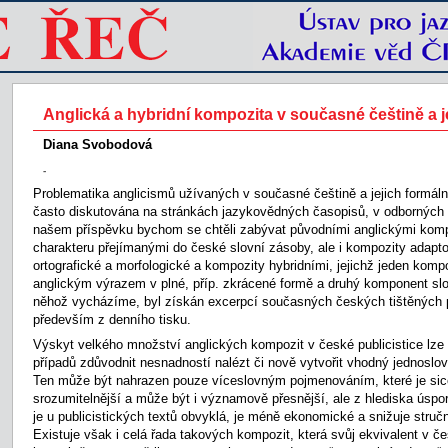
Anglická a hybridní kompozita v současné češtině a j
Diana Svobodová
-
Problematika anglicismů užívaných v současné češtině a jejich formáln
často diskutována na stránkách jazykovědných časopisů, v odborných
našem příspěvku bychom se chtěli zabývat původními anglickými komp
charakteru přejímanými do české slovní zásoby, ale i kompozity adapt
ortografické a morfologické a kompozity hybridními, jejichž jeden komp
anglickým výrazem v plné, příp. zkrácené formě a druhý komponent sl
něhož vycházíme, byl získán excerpcí současných českých tištěných pu
především z denního tisku.
Výskyt velkého množství anglických kompozit v české publicistice lze
případů zdůvodnit nesnadností nalézt či nově vytvořit vhodný jednoslo
Ten může být nahrazen pouze víceslovným pojmenováním, které je sic
srozumitelnější a může být i významově přesnější, ale z hlediska úspor
je u publicistických textů obvyklá, je méně ekonomické a snižuje stručn
Existuje však i celá řada takových kompozit, která svůj ekvivalent v češ