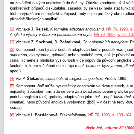
na zavádění nových anglicismů do češtiny. Otázka vhodnosti užití větši
konkrétních případů diskutabilní, zásadou by se však měla stát funkčn
těchto výrazů pro co nejširší veřejnost, tedy nejen pro úzký okruh odbo
případně školených anglistů.
[1]
Viz také J.
Rejzek
,
K formální adaptaci anglicismů,
NŘ 76, 1993, s.
Anglické výrazy v českém publicistickém stylu,
NŘ 79, 1996, s. 99–10
[2]
Viz také Z.
Sochová
, B.
Poštolková
,
Co v slovnících nenajdete,
Pr
[3]
Komponent
man
bývá v češtině adaptován buď v podobě
man
(např
superman, byznysman, gólman
), nebo v podobě
men,
což je původní 
čísla, nicméně z hlediska výslovnosti více odpovídá původní anglické v
širokým
e,
které v češtině neexistuje (např.
bellmen, byznysmen, džen
apod.).
[4]
Viz P.
Štekauer
,
Essentials of English Linguistics,
Prešov 1993.
[5]
Komponent
-ball
může být graficky adaptován ve dvou tvarech, a t
nejčastěji způsoben tím, zda se bere za základ adaptované grafické po
podoba anglická (
ball,
graficky adaptováno jako
-bal
– např.
basketbal, f
volejbal
), nebo původní anglická výslovnost ([ból] – v češtině tedy
-bol
setbol
).
[6]
Viz také I.
Bozděchová
,
Diskosloženiny,
NŘ 76, 1993, s. 103–104
.
Naše řeč, volume 82 (1999