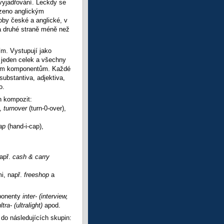
vyjadřování. Leckdy se
zeno anglickým
oby české a anglické, v
na druhé straně méně než
m. Vystupují jako
 jeden celek a všechny
livým komponentům. Každé
ubstantiva, adjektiva,
o.
h kompozit:
),
turnover
(turn-0-over),
cap
(hand-i-cap),
např.
cash & carry
i, např.
freeshop
a
mponenty
inter-
(interview,
ra- (ultralight)
apod.
do následujících skupin: