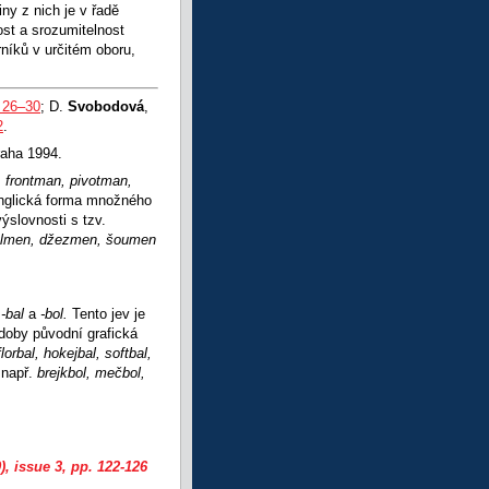
ny z nich je v řadě
ost a srozumitelnost
rníků v určitém oboru,
 26–30
; D.
Svobodová
,
2
.
aha 1994.
.
frontman, pivotman,
anglická forma množného
ýslovnosti s tzv.
tlmen, džezmen, šoumen
o
-bal
a
-bol.
Tento jev je
doby původní grafická
lorbal, hokejbal, softbal,
,
např.
brejkbol, mečbol,
), issue 3
, pp. 122-126