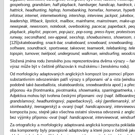
gospelsong, grandslam, half-playback, hamburger, handicap, hardrock,
hattrick, headhunting, hiphop, homebanking, homefax, homerun, hyper
infotour, internet, internetworking, intershop, interview, jackpot, jukebox
leadership, liftback, lipstick, mailbox, mainframe, mainstream, make-up
newspeak, newsroom, notebook, overbooking, pacecar, paperback, peop
playback, playlist, popcorn, pop-jazz, pop-song, press-foyer, protestsong, 
runway, secondhand, sex-appeal, sexshop, showbusiness, showroom, s
[125]
skateboarding, snack-bar, snakeboard, snowboard, snowboarding, s
software, soundtrack, sportswear, takeover, teamwork, telebanking, tele
topspin, turnover, twirlpool, underground, walkman, windsurfing, woodcr
Složená jména rodu ženského jsou reprezentována dvěma výrazy –
fa
výraz může být v češtině přiřazován k mužskému i ženskému rodu).
Od morfologicky adaptovaných anglických kompozit lze pomocí přípon 
substantivním odvozeninám patří výrazy s příponami
-ař
a
-ista
(
windsu
podobně také
baseballista, skateboardista, snowboardista
apod.) a pře
příponou
-ka
(
frontmanka, pivotmanka, showmanka, sparringpartnerka,
Adjektiva mohou být tvořena českými příponami
-ový
(např.
billboardov
grandslamový, headhuntingový, paperbackový
),
-ský
(gentlemanský, 
skinheadský, teenagerský)
a
-ovaný
(např.
handicapovaný, interviewov
kompozita jsou, stejně jako všechna ostatní slovesa odvozená z angli
bez výjimky příponou
-ovat
(např.
handicapovat, interviewovat, windsur
Za ortograficky a morfologicky adaptovaná anglická kompozita pokládá
oba komponenty byly pravopisně adaptovány a které jsou v češtině jak