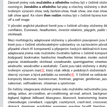
Zároveň jmény rodu
mužského a středního
mohou být v češtině slož
rooming-in,
ženského a středního
fair-play
a všechny složeniny s dr
tvořeným výrazem
show,
tedy
fashion-show, freak show, one man show
talk show
apod. Ke všem
třem rodům
mohou být v češtině řazena ko
off
a
self image.
V původní anglické plurálové formě jsou v češtině užívány složeniny
bl
cornflakes, Euronews, headhunters, investor relations, playgirls, public 
skinheads.
Mezi morfologicky adaptované složeniny s původním pravopisem jsou ř
které jsou v češtině skloňovatelnými substantivy se zachováním původ
případně všech tří komponentů a připojením českých deklinačních kon
adaptovaná jména rodu mužského životného řadíme v češtině kompoz
bodyguard, bookmaker, hardrocker, headhunter, hitmaker, insider, outsider,
popstar, skateboarder, skinhead, snowboarder, sparringpartner, streetwo
windsurfer, woodcrafter
a
workaholic.
Časté jsou také složeniny s dr
tvořeným výrazem
man
[3]
, který však někdy v podobných složeninách 
obecný význam a bývá pokládán za semiafix
[4]
. V češtině se setkává
kompozity
bluesman, businessman, frontman, gagman, gentleman, jaz
salesman, selfmademan, showman
a
sportsman.
Do češtiny integrovaná složená jména rodu mužského neživotného jso
airbag, airbus, air-condition, air-conditioning, air-mail, artrock, backgrou
bigband, bigbeat, billboard, bluesgrass, bluesrock, brainstorming, brain
cheeseburger, comeback, copyright, countryrock, crash-test, crossover,
digipack, downtown, eurofighter, evergreen, eye-liner, facelift, freeshop, 