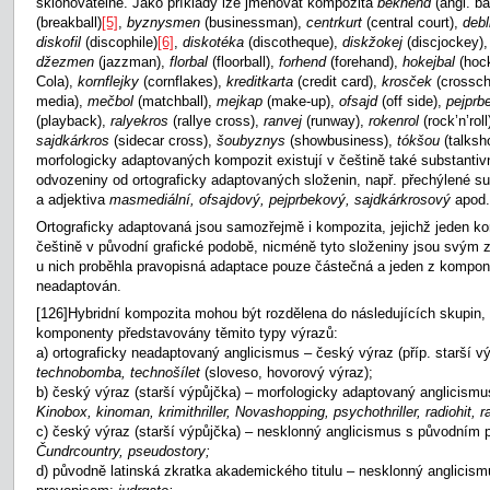
skloňovatelné. Jako příklady lze jmenovat kompozita
bekhend
(angl. b
(breakball)
[5]
,
byznysmen
(businessman),
centrkurt
(central court),
deb
diskofil
(discophile)
[6]
,
diskotéka
(discotheque),
diskžokej
(discjockey)
džezmen
(jazzman),
florbal
(floorball),
forhend
(forehand),
hokejbal
(hoc
Cola),
kornflejky
(cornflakes),
kreditkarta
(credit card),
krosček
(crossc
media),
mečbol
(matchball),
mejkap
(make-up),
ofsajd
(off side),
pejprb
(playback),
ralyekros
(rallye cross),
ranvej
(runway),
rokenrol
(rock’n’roll
sajdkárkros
(sidecar cross),
šoubyznys
(showbusiness),
tókšou
(talksh
morfologicky adaptovaných kompozit existují v češtině také substantivn
odvozeniny od ortograficky adaptovaných složenin, např. přechýlené 
a adjektiva
masmediální, ofsajdový, pejprbekový, sajdkárkrosový
apod.
Ortograficky adaptovaná jsou samozřejmě i kompozita, jejichž jeden 
češtině v původní grafické podobě, nicméně tyto složeniny jsou svým 
u nich proběhla pravopisná adaptace pouze částečná a jeden z kompon
neadaptován.
[126]Hybridní kompozita mohou být rozdělena do následujících skupin, v
komponenty představovány těmito typy výrazů:
a) ortograficky neadaptovaný anglicismus – český výraz (příp. starší v
technobomba, technošílet
(sloveso, hovorový výraz);
b) český výraz (starší výpůjčka) – morfologicky adaptovaný anglicism
Kinobox, kinoman, krimithriller, Novashopping, psychothriller, radiohit,
c) český výraz (starší výpůjčka) – nesklonný anglicismus s původním 
Čundrcountry, pseudostory;
d) původně latinská zkratka akademického titulu – nesklonný anglicis