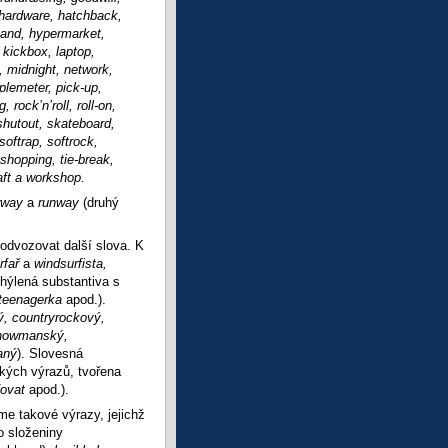
 hardware, hatchback,
band, hypermarket,
, kickbox, laptop,
, midnight, network,
lemeter, pick-up,
rock’n’roll, roll-on,
hutout, skateboard,
oftrap, softrock,
shopping, tie-break,
aft a workshop.
irway
a
runway
(druhý
odvozovat další slova. K
rfař
a
windsurfista,
chýlená substantiva s
 teenagerka
apod.).
ý, countryrockový,
showmanský,
aný
). Slovesná
ckých výrazů, tvořena
fovat
apod.).
me takové výrazy, jejichž
o složeniny