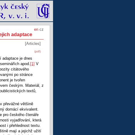
en
cz
ejich adaptace
[Articles]
(pdf)
í adaptace je dnes
 seminářích apod.
[1]
V
ozity citátového
ovanými po stránce
onent je tvořen
ovem českým. Materiál, z
blicistických textů,
 v převážné většině
vný domácí ekvivalent.
e pro českého čtenáře
nosti vyjadřování, která
ost i přehlednost textu.
tině mají a jejichž užití