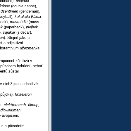
ackhand),
brejkbol
lkánoe
(double canoe),
,
džentlmen
(gentleman),
keyball),
kokakola
(Coca-
heck),
masmédia
(mass
ek
(paperback),
plejbek
),
sajdkár
(sidecar),
ow). Stejně jako u
í a adjektivní
substantivum
džezmenka
komponent zůstává v
způsobem hybridní, neboť
entů zůstal
 nichž jsou jednotlivé
ýpůjčka):
faxtelefon,
us:
elektrothrash, filmtip,
 radiowalkman;
pravopisem:
mus s původním