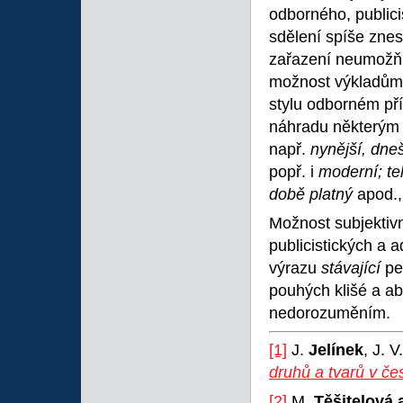
odborného, publici
sdělení spíše zne
zařazení neumožňu
možnost výkladům 
stylu odborném pří
náhradu některým
např.
nynější, dneš
popř. i
moderní; teh
době platný
apod.,
Možnost subjektivn
publicistických a 
výrazu
stávající
pe
pouhých klišé a a
nedorozuměním.
[1]
J.
Jelínek
, J. V
druhů a tvarů v če
[2]
M.
Těšitelová a