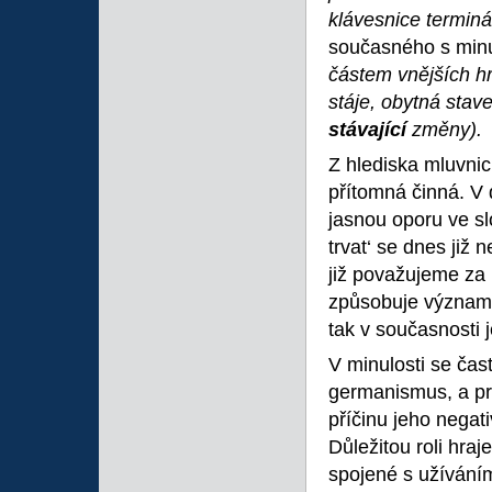
klávesnice terminá
současného s min
částem vnějších hr
stáje, obytná stav
stávající
změny).
Z hlediska mluvnic
přítomná činná. V
jasnou oporu ve s
trvat‘ se dnes již
již považujeme za
způsobuje významo
tak v současnosti 
V minulosti se čas
germanismus, a pr
příčinu jeho negat
Důležitou roli hra
spojené s užíváním 