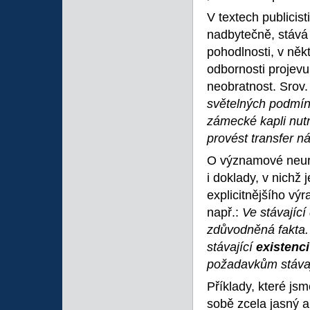
V textech publicist
nadbytečně, stává 
pohodlnosti, v něk
odbornosti projevu;
neobratnost. Srov.
světelných podmí
zámecké kapli nut
provést transfer n
O významové neurč
i doklady, v nichž 
explicitnějšího vý
např.:
Ve stávajíc
zdůvodněná fakta
stávající
existenc
požadavkům stáva
Příklady, které jsm
sobě zcela jasný a