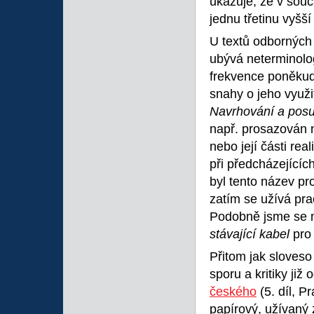
ukazuje, že v souč
jednu třetinu vyšší
U textů odborných 
ubývá neterminolo
frekvence poněkud 
snahy o jeho využ
Navrhování a posu
např. prosazován
nebo její části re
při předcházejícíc
byl tento název p
zatím se užívá pr
Podobně jsme se m
stávající kabel
pro
Přitom jak sloves
sporu a kritiky již 
českého
(5. díl, 
papírový, užívaný 