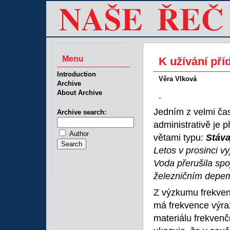
Menu
K užívání pří
Introduction
Věra Vlková
Archive
About Archive
-
Jedním z velmi čas
Archive search:
administrativě je p
Author
větami typu:
Stáva
Letos v prosinci v
Voda přerušila sp
železničním depem
Z výzkumu frekvenc
má frekvence výr
materiálu frekvenč