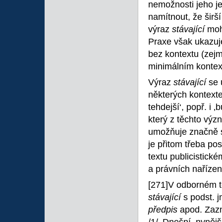
nemožnosti jeho j
namítnout, že širš
výraz
stávající
moh
Praxe však ukazuj
bez kontextu (zejm
minimálním kontex
Výraz
stávající
se 
některých kontext
tehdejší‘, popř. i
který z těchto výz
umožňuje značně sub
je přitom třeba po
textu publicistické
a právních nařízen
[271]V odborném te
stávající
s podst. 
předpis
apod. Zaz