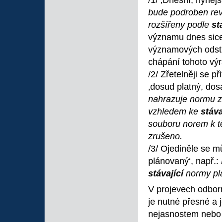
/1/ ‚Dnešní, nynějš
bude podroben rev
rozšířeny podle
st
významu dnes sice 
významových odstí
chápání tohoto výr
/2/ Zřetelněji se 
‚dosud platný, dosa
nahrazuje normu z 
vzhledem ke
stáva
souboru norem k
zrušeno.
/3/ Ojediněle se 
plánovaný‘, např.:
stávající
normy pla
V projevech odborn
je nutné přesné a
nejasnostem nebo 