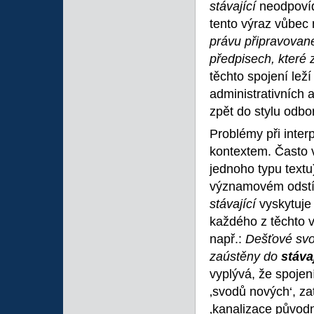
stávající
neodpovíd
tento výraz vůbec 
právu připravova
předpisech, které z
těchto spojení lež
administrativních a
zpět do stylu odbo
Problémy při inter
kontextem. Často vz
jednoho typu textu
významovém odstín
stávající
vyskytuje
každého z těchto v
např.:
Dešťové sv
zaústěny do
stáva
vyplývá, že spojen
‚svodů nových‘, z
‚kanalizace původn