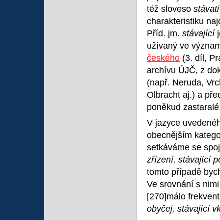
též sloveso
stávat
charakteristiku na
Příd. jm.
stávající
užívaný ve významu
českého
(3. díl, P
archívu ÚJČ, z dok
(např. Neruda, Vrc
Olbracht aj.) a pře
poněkud zastaralé, 
V jazyce uvedenéh
obecnějším kategor
setkáváme se spo
zřízení, stávající 
tomto případě bych
Ve srovnání s nimi
[270]málo frekven
obyčej, stávající v