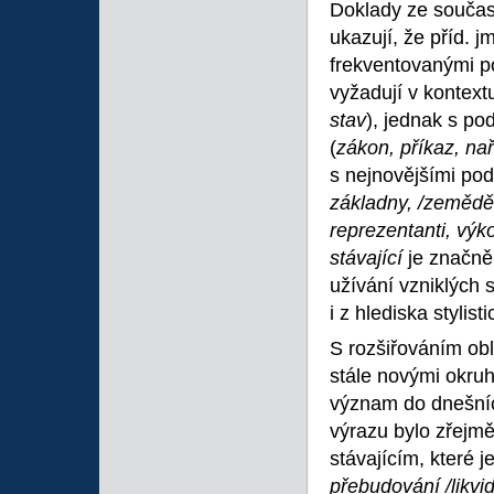
Doklady ze současn
ukazují, že příd. j
frekventovanými p
vyžadují v kontext
stav
), jednak s pod
(
zákon, příkaz, na
s nejnovějšími pod
základny, /zemědě
reprezentanti, výk
stávající
je značně
užívání vzniklých 
i z hlediska stylist
S rozšiřováním obl
stále novými okruh
význam do dnešních
výrazu bylo zřejmě
stávajícím, které 
přebudování /likvi