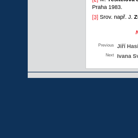
Praha 1983.
[3]
Srov. např. J.
Z
Previous
Jiří Hasi
Next
Ivana S