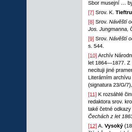
Sbor musejní … b
[7]
Srov. K.
Tieftr
[8]
Srov.
Návěští o
Jos. Jungmanna,
Č
[9]
Srov.
Návěští o
s. 544.
[10]
Archív Národní
let 1864—1877. Z 
necituji jiné prame
Literárním archív
(signatura 23/G/7
[11]
K rozsáhlé čin
redaktora srov. k
také četné odkazy 
Čechách z let 18
[12]
A.
Vysoký
(18