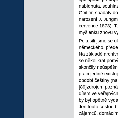
nabídnuta, souhlasi
Geitler, spadaly d
narození J. Jungma
července 1873). Ta
myšlenku znovu vy
Pokusili jsme se 
německého, předev
Na základě archívní
se několikrát pomý
skončily neúspěšně
práci jediné existu
období češtiny (n
[89]zdrojem poznán
dílem ve veřejnýc
by byl opětně vydá
Jen touto cestou b
zájemců, domácím 