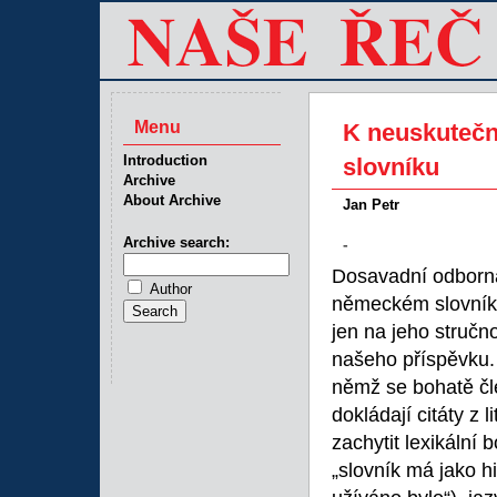
Menu
K neuskuteč
Introduction
slovníku
Archive
About Archive
Jan Petr
Archive search:
-
Dosavadní odborn
Author
německém slovník
jen na jeho stručn
našeho příspěvku. 
němž se bohatě čl
dokládají citáty z 
zachytit lexikální 
„slovník má jako h