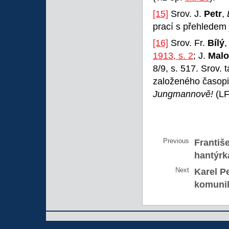
[15]
Srov. J.
Petr
,
prací s přehledem 
[16]
Srov. Fr.
Bílý
1913, s. 2
; J.
Malo
8/9, s. 517. Srov. 
založeného časopis
Jungmannově!
(LF
Previous
Františ
hantýrk
Next
Karel P
komuni