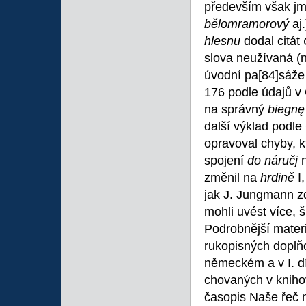
především však jm
bělomramorový
aj
hlesnu
dodal citát
slova neužívaná (n
úvodní pa
[84]sáže
176 podle údajů v
na správný
biegn
další výklad podle
opravoval chyby, kt
spojení
do náručj
změnil na
hrdině
I
jak J. Jungmann z
mohli uvést více, 
Podrobnější mater
rukopisných doplň
německém a v I. d
chovaných v knih
časopis Naše řeč n