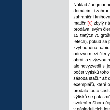
Náklad Jungmannov
domácími i zahrani
zahraniční knihovn
matiční
[6]
zbylý ná
prodával svým čle
15 zlatých 75 grošů
letech), pokud se 
zvýhodněná nabídk
odezvu mezi členy
obrátilo s výzvou na
ale nevyzvedli si 
počet výtisků toho
zásoba stačí,“ až 
exemplářů, které 
prodalo touto cest
výtisků se pak smě
svolením Sboru (o
v následujících le