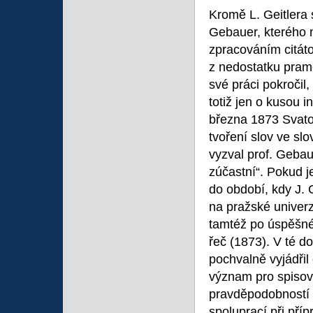
Kromě L. Geitlera 
Gebauer, kterého n
zpracováním citáto
z nedostatku pram
své práci pokročil,
totiž jen o kusou 
března 1873 Svatob
tvoření slov ve sl
vyzval prof. Gebau
zúčastní“. Pokud j
do období, kdy J. 
na pražské univerzi
tamtéž po úspěšné
řeč (1873). V té 
pochvalně vyjádři
význam pro spisov
pravděpodobností 
spoluprací při př