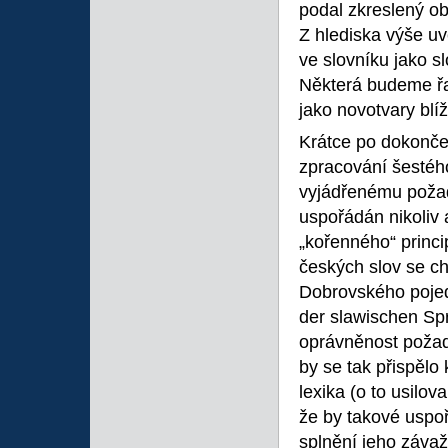
podal zkreslený ob
Z hlediska výše uv
ve slovníku jako s
Některá budeme řad
jako novotvary bl
Krátce po dokončen
zpracování šestého
vyjádřenému požad
uspořádán nikoliv 
„kořenného“ princi
českých slov se ch
Dobrovského pojed
der slawischen Spr
oprávněnost požad
by se tak přispěl
lexika (o to usilo
že by takové uspo
splnění jeho závaž