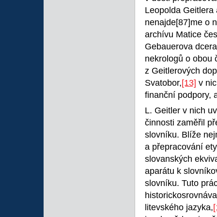
Leopolda Geitlera
nenajde
[87]me o 
archívu Matice čes
Gebauerova dcera 
nekrologů o obou 
z Geitlerových dop
Svatobor,
[13]
v nic
finanční podpory, 
L. Geitler v nich 
činnosti zaměřil 
slovníku. Blíže ne
a přepracování ety
slovanských ekviv
aparátu k slovníko
slovníku. Tuto prác
historickosrovnáva
litevského jazyka,
[