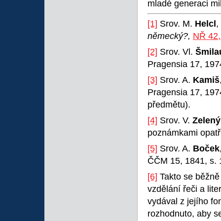
mladé generaci mi
[1]
Srov. M.
Helcl
,
německý?,
NŘ 42,
[2]
Srov. Vl.
Šmila
Pragensia 17, 197
[3]
Srov. A.
Kamiš
Pragensia 17, 1974
předmětu).
[4]
Srov. V.
Zelený
poznámkami opatřil
[5]
Srov. A.
Boček
ČČM 15, 1841, s. 
[6]
Takto se běžně
vzdělání řeči a lit
vydával z jejího fo
rozhodnuto, aby se