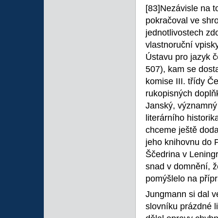
[83]Nezávisle na t
pokračoval ve shr
jednotlivostech zd
vlastnoruční vpis
Ústavu pro jazyk č
507), kam se dosta
komise III. třídy
rukopisných doplň
Janský, významný 
literárního histori
chceme ještě dodat
jeho knihovnu do 
Ščedrina v Leningr
snad v domnění, že
pomýšlelo na příp
Jungmann si dal ve
slovníku prázdné l