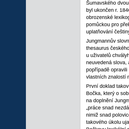
Šumavského dvoud
byl ukončen r. 184
obrozenské lexikog
pomůckou pro překl
uplatňování češtin
Jungmannův slovní
thesaurus českého
u uživatelů chvály
neuvedená slova, a
popřípadě opravili
vlastních znalostí 
První doklad tako
Bočka, který o sobě
na doplnění Jungma
„práce snad nezdá
nimiž snad polovi
takového úkolu uja