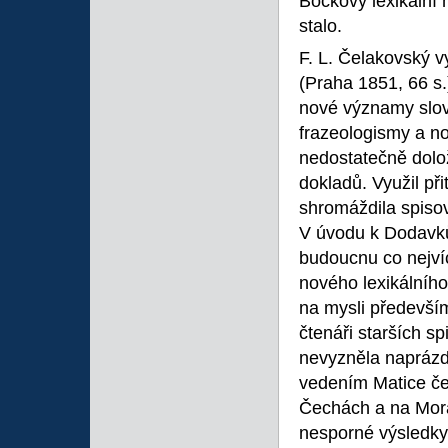
Bočkovy lexikální m
stalo.
F. L. Čelakovský 
(Praha 1851, 66 s.
nové významy slov
frazeologismy a n
nedostatečně dolo
dokladů. Využil př
shromáždila spiso
V úvodu k Dodavkům
budoucnu co nejví
nového lexikálníh
na mysli především
čtenáři starších s
nevyzněla naprázdn
vedením Matice če
Čechách a na Morav
nesporné výsledky