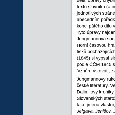
dělal opravy chybn
textu slovníku (a 
jednotlivých strán
abecedním pořádku
konci pátého dílu 
Tyto úpravy najdem
Jungmannova sousta
Horní časovou hrani
tisků pocházejících
(1845) si vypsal s
podle ČČM 1845 si
’vzhůru vstávati, z
Jungmannovy rukop
české literatury. V
Dalimilovy kronik
Slovanských starož
také jména vlastní
Jelgava, Jenišov, 