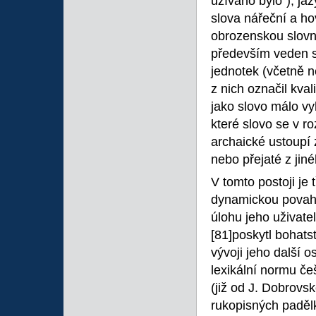
užíváno bylo“), ja
slova nářeční a ho
obrozenskou slovn
především veden sn
jednotek (včetně n
z nich označil kva
jako slovo málo vy
které slovo se v ro
archaické ustoupí 
nebo přejaté z jin
V tomto postoji je
dynamickou povahu 
úlohu jeho uživatel
[81]poskytl bohatst
vývoji jeho další 
lexikální normu če
(již od J. Dobrovsk
rukopisných padělk