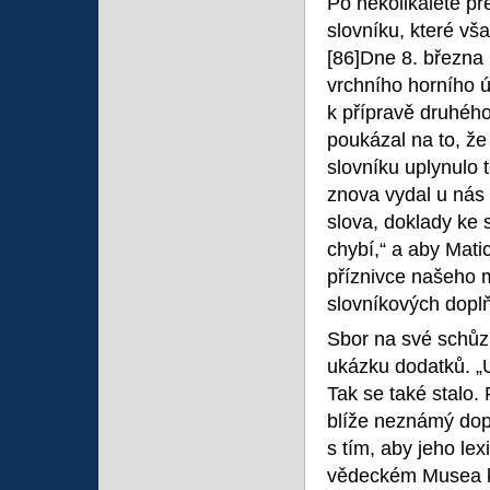
Po několikaleté př
slovníku, které vš
[86]Dne 8. března 
vrchního horního 
k přípravě druhéh
poukázal na to, ž
slovníku uplynulo t
znova vydal u nás 
slova, doklady ke s
chybí,“ a aby Mati
příznivce našeho m
slovníkových doplň
Sbor na své schůzi
ukázku dodatků. „U
Tak se také stalo.
blíže neznámý dopi
s tím, aby jeho le
vědeckém Musea k