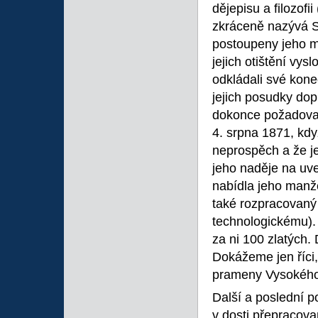
dějepisu a filozof
zkráceně nazývá Sb
postoupeny jeho ma
jejich otištění vy
odkládali své kone
jejich posudky dop
dokonce požadoval
4. srpna 1871, kdy
neprospěch a že je
jeho naděje na uve
nabídla jeho manže
také rozpracovaný 
technologickému).
za ni 100 zlatých.
Dokážeme jen říci,
prameny Vysokého 
Další a poslední 
v dosti přepracov