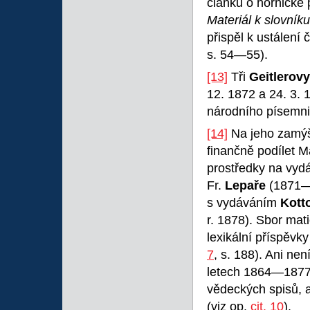
článků o hornické 
Materiál k slovní
přispěl k ustálení
s. 54—55).
[13]
Tři
Geitlerovy
12. 1872 a 24. 3. 
národního písemnic
[14]
Na jeho zamýš
finančně podílet M
prostředky na vyd
Fr.
Lepaře
(1871—1
s vydáváním
Kott
r. 1878). Sbor mati
lexikální příspěv
7
, s. 188). Ani nen
letech 1864—1877 
vědeckých spisů, 
(viz op.
cit. 10
).