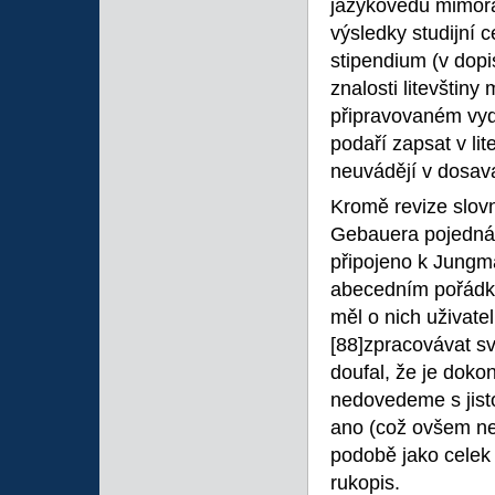
jazykovědu mimořá
výsledky studijní c
stipendium (v dopi
znalosti litevštiny
připravovaném vyd
podaří zapsat v lit
neuvádějí v dosava
Kromě revize slovn
Gebauera pojednán
připojeno k Jungm
abecedním pořádku
měl o nich uživatel
[88]zpracovávat sv
doufal, že je doko
nedovedeme s jistot
ano (což ovšem nen
podobě jako celek 
rukopis.