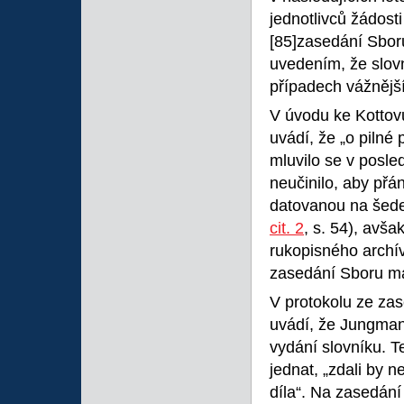
jednotlivců žádost
[85]zasedání Sboru
uvedením, že slov
případech vážnější
V úvodu ke Kottov
uvádí, že „o piln
mluvilo se v posle
neučinilo, aby přá
datovanou na šedes
cit. 2
, s. 54), avša
rukopisného archív
zasedání Sboru ma
V protokolu ze za
uvádí, že Jungmann
vydání slovníku. T
jednat, „zdali by n
díla“. Na zasedání