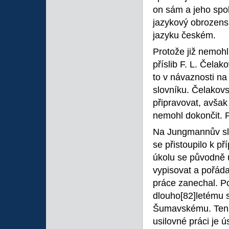
on sám a jeho spol
jazykový obrozensk
jazyku českém.
Protože již nemohl
příslib F. L. Čela
to v návaznosti na
slovníku. Čelakovs
připravovat, avšak
nemohl dokončit. P
Na Jungmannův slo
se přistoupilo k p
úkolu se původně u
vypisovat a pořáda
práce zanechal. Po
dlouho
[82]letému 
Šumavskému. Ten p
usilovné práci je 