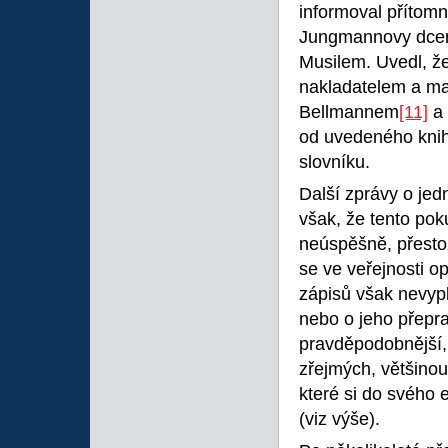
informoval přítom
Jungmannovy dcer
Musilem. Uvedl, že
nakladatelem a ma
Bellmannem
[11]
a 
od uvedeného knih
slovníku.
Další zprávy o je
však, že tento po
neúspěšně, přestož
se ve veřejnosti o
zápisů však nevypl
nebo o jeho přepr
pravděpodobnější,
zřejmých, většinou
které si do svého
(viz výše).