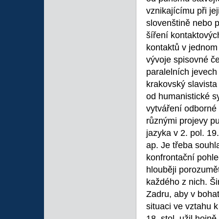
vznikajícímu při je
slovenštině nebo p
šíření kontaktovýc
kontaktů v jednom
vývoje spisovné če
paralelních jevech
krakovský slavista
od humanistické sy
vytváření odborné
různými projevy pu
jazyka v 2. pol. 19
ap. Je třeba souh
konfrontační pohl
hlouběji porozumět
každého z nich. Šir
Zadru, aby v boha
situaci ve vztahu 
18. stol. užil hojn