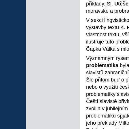
příklady. Sl.
Utěš
moravské a probra
V sekci lingvistick
výstavby textu K.
vlastnost textu, v
ilustruje tuto pro
Čapka Válka s mlo
Významným rysem 
problematika
byla
slavistů zahraničn
Šlo přitom buď o 
nebo o využití česk
problematiky slavi
Čeští slavisté přiv
zvolila v jubilejn
problematiku spja
jeho překlady Milt