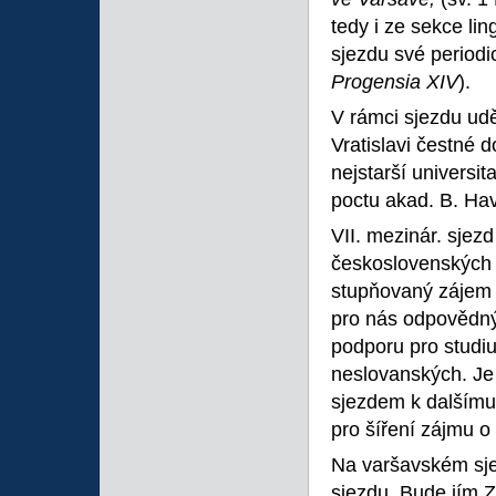
tedy i ze sekce li
sjezdu své periodi
Progensia XIV
).
V rámci sjezdu udě
Vratislavi čestné 
nejstarší universit
poctu akad. B. Ha
VII. mezinár. sjez
československých li
stupňovaný zájem 
pro nás odpovědný 
podporu pro studi
neslovanských. Je
sjezdem k dalšímu 
pro šíření zájmu o
Na varšavském sje
sjezdu. Bude jím Z