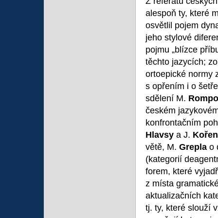
Z referátů českýc
alespoň ty, které m
osvětlil pojem dy
jeho stylové difere
pojmu „blízce příb
těchto jazycích; z
ortoepické normy 
s opřením i o šetř
sdělení M.
Rompor
českém jazykovém m
konfrontačním pohl
Hlavsy
a J.
Kořen
větě, M.
Grepla
o 
(kategorií deagen
forem, které vyjad
z místa gramatick
aktualizačních kate
tj. ty, které slouž