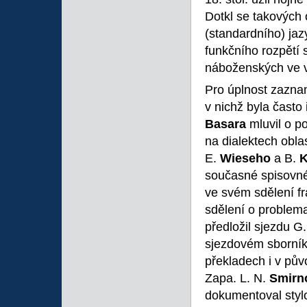
Dotkl se takových
(standardního) ja
funkčního rozpětí
náboženských ve v
Pro úplnost zazna
v nichž byla často
Basara
mluvil o p
na dialektech obla
E.
Wieseho
a B.
K
současné spisovné
ve svém sdělení fr
sdělení o problema
předložil sjezdu G
sjezdovém sborník
překladech i v pů
Zapa. L. N.
Smirn
dokumentoval styl