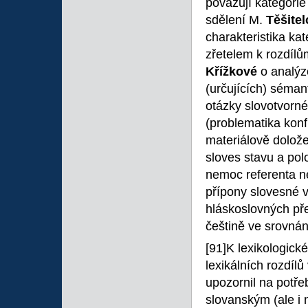
považují kategorie
sdělení M.
Těšite
charakteristika kat
zřetelem k rozdílů
Křížkové
o analýz
(určujících) sémant
otázky slovotvorné
(problematika kon
materiálově dolož
sloves stavu a polo
nemoc referenta n
přípony slovesné v
hláskoslovných pře
češtině ve srovnán
[91]K lexikologické
lexikálních rozdílů
upozornil na potře
slovanským (ale i 