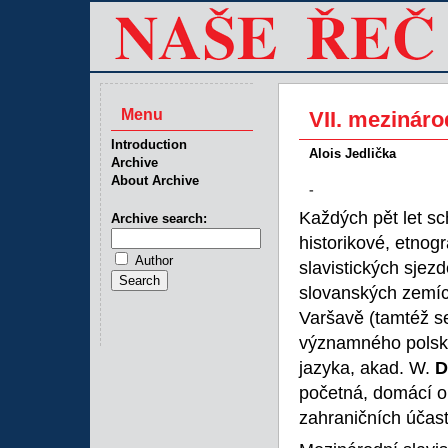
Menu
VII. mezináro
Introduction
Alois Jedlička
Archive
About Archive
-
Každých pět let schá
Archive search:
historikové, etnog
Author
slavistických sjez
slovanských zemích
Varšavě (tamtéž se 
významného polské
jazyka, akad. W.
D
početná, domácí or
zahraničních účast