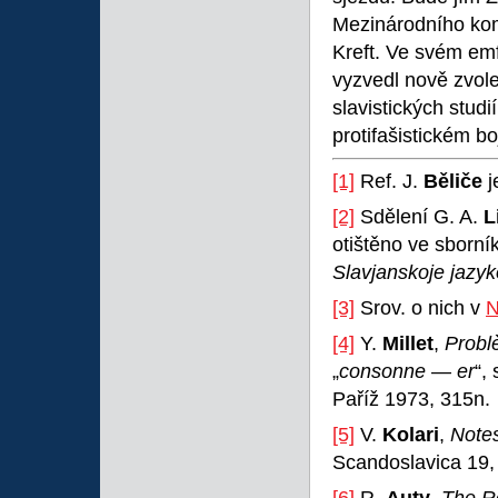
Mezinárodního komi
Kreft. Ve svém em
vyzvedl nově zvol
slavistických studi
protifašistickém b
[1]
Ref. J.
Běliče
j
[2]
Sdělení G. A.
L
otištěno ve sborn
Slavjanskoje jazy
[3]
Srov. o nich v
N
[4]
Y.
Millet
,
Probl
„
consonne
—
er
“,
Paříž 1973, 315n.
[5]
V.
Kolari
,
Notes
Scandoslavica 19,
[6]
R.
Auty
,
The Ro