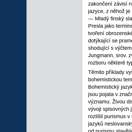
zakončení závisí n
jazyce, z něhož je 
— Mladý finský sla
Presla jako termin
tvoření obrozenské
dotýkající se pram
shodující s výčte
Jungmann, srov. zvl
rozboru některé ty
Těmito příklady vy
bohemistickou tem
Bohemistický jazyk
jsou pojata v zna
významu. Živou dis
vývoji spisovných 
rozlišil purismus 
jazyků neslovanský
od purismu stavějíc