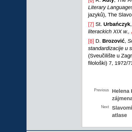
Literary Languag
jazyků), The Slav
[7]
St.
Urbańczyk
literackich
XIX w.,
[8]
D.
Brozović
,
S
standardizacije u 
(Sveučilište u Zagr
filološki) 7, 1972/7
Previous
Helena 
zájmena
Next
Slavomí
atlase