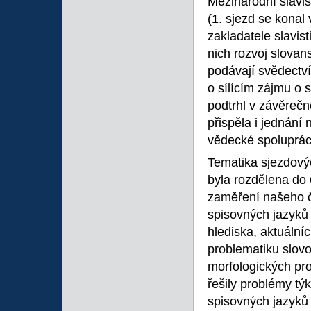
Mezinárodní slavis
(1. sjezd se konal 
zakladatele slavis
nich rozvoj slovan
podávají svědectví
o sílícím zájmu o 
podtrhl v závěreč
přispěla i jednání
vědecké spoluprác
Tematika sjezdový
byla rozdělena do 
zaměření našeho č
spisovných jazyků 
hlediska, aktuálníc
problematiku slovo
morfologických pro
řešily problémy tý
spisovných jazyků