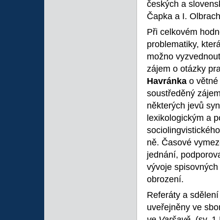
českých a slovenský
Čapka a I. Olbrach
Při celkovém hodno
problematiky, kter
možno vyzvednout v
zájem o otázky pra
Havránka
o větné 
soustředěný zájem
některých jevů sy
lexikologickým a p
sociolingvistickéh
ně. Časové vymez
jednání, podporov
vývoje spisovných 
obrození.
Referáty a sdělen
uveřejněny ve sbo
ve Varšavě,
(sv. 1