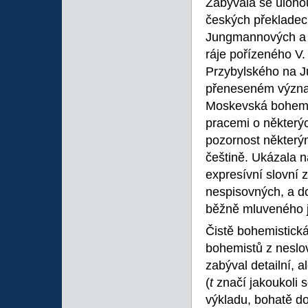
Zabývala se úlohou
českých překladec
Jungmannových a d
ráje pořízeného V.
Przybylského na J
přeneseném význa
Moskevská bohemi
pracemi o některýc
pozornost některým
češtině. Ukázala n
expresívní slovní
nespisovných, a do
běžně mluveného 
Čistě bohemistick
bohemistů z neslo
zabýval detailní,
(
t
značí jakoukoli 
výkladu, bohatě do