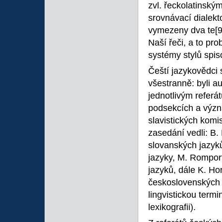
zvl. řeckolatinský
srovnávací dialekto
vymezeny dva te
[
Naší řeči, a to pr
systémy stylů spi
Čeští jazykovědci 
všestranně: byli au
jednotlivým referát
podsekcích a význ
slavistických komi
zasedání vedli: B.
slovanských jazyků
jazyky, M. Romport
jazyků, dále K. Ho
československých 
lingvistickou termi
lexikografii).