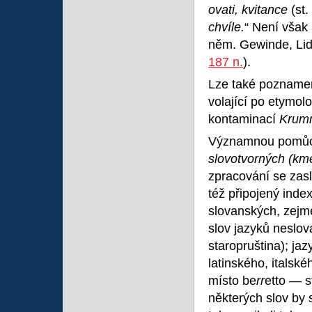
ovati, kvitance
(st.
chvíle.
“ Není však
něm. Gewinde, Lid.
187 n.
).
Lze také poznamen
volající po etymol
kontaminací
Krum
Významnou pomůcko
slovotvorných (km
zpracování se zasl
též připojený index
slovanských, zejmé
slov jazyků neslova
staropruština); ja
latinského, italsk
místo be
rr
etto — s
některých slov by 