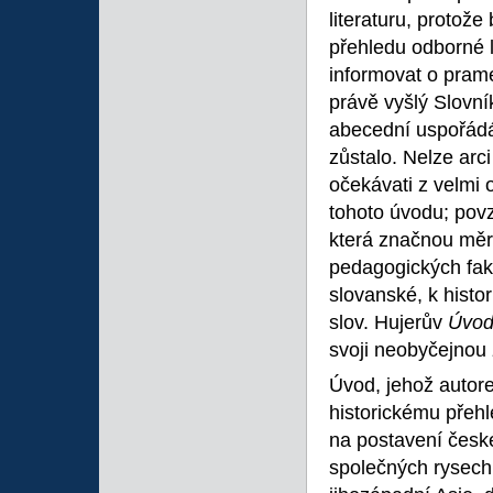
literaturu, protože
přehledu odborné l
informovat o prame
právě vyšlý Slovní
abecední uspořádán
zůstalo. Nelze arci
očekávati z velm
tohoto úvodu; povz
která značnou měr
pedagogických faku
slovanské, k histo
slov. Hujerův
Úvod
svoji neobyčejnou 
Úvod, jehož autor
historickému přehl
na postavení česk
společných rysech 