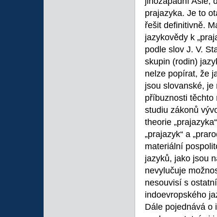
jihozápadní Asie,
prajazyka. Je to o
řešit definitivně. 
jazykovědy k „praj
podle slov J. V. S
skupin (rodin) jazy
nelze popírat, že 
jsou slovanské, je
příbuznosti těchto
studiu zákonů vývo
theorie „prajazyka
„prajazyk“ a „praro
materiální pospolit
jazyků, jako jsou 
nevylučuje možnos
nesouvisí s ostatn
indoevropského j
Dále pojednává o 