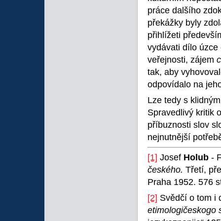
práce dalšího zdok
překážky byly zdol
přihlížeti předevš
vydávati dílo úzce
veřejnosti, zájem
c
tak, aby vyhovova
odpovídalo na jeho
Lze tedy s klidným
Spravedlivý kritik 
příbuznosti slov s
nejnutnější potře
[1]
Josef
Holub
- 
českého.
Třetí, př
Praha 1952. 576 st
[2]
Svědčí o tom i 
etimologičeskogo s