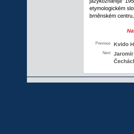
jazykoznanija“ 195
etymologickém slo
brněnském centru,
Na
Previous
Kvido H
Next
Jaromír
Čechác