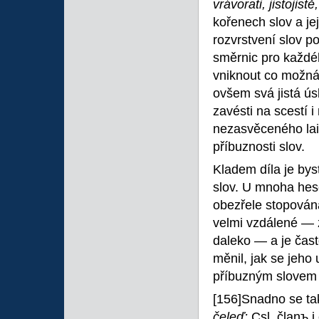
vrávorati, jistojistě
kořenech slov a je
rozvrstvení slov p
směrnic pro každéh
vniknout co možná
ovšem svá jistá ú
zavésti na scestí i
nezasvěceného lai
příbuznosti slov.
Kladem díla je bys
slov. U mnoha hese
obezřele stopován
velmi vzdálené — 
daleko — a je čast
měnil, jak se jeho
příbuzným slovem 
[156]Snadno se tak
čeleď:
Csl. članъ i