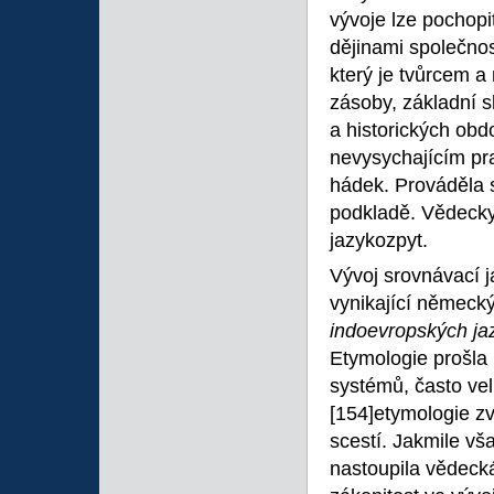
vývoje lze pochopit
dějinami společnos
který je tvůrcem a 
zásoby, základní s
a historických obd
nevysychajícím p
hádek. Prováděla s
podkladě. Vědecky
jazykozpyt.
Vývoj srovnávací j
vynikající německý
indoevropských ja
Etymologie prošla 
systémů, často ve
[154]etymologie z
scestí. Jakmile v
nastoupila vědecká