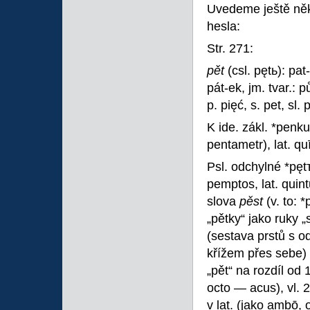
Uvedeme ještě něko
hesla:
Str. 271:
pět
(csl. pętь): pat
pát-ek, jm. tvar.: p
p. pięć, s. pet, sl. 
K ide. zákl. *penku-
pentametr), lat. quī
Psl. odchylné *pęt
pemptos, lat. quint
slova
pěst
(v. to: 
„pětky“ jako ruky „s
(sestava prstů s od
křížem přes sebe) a
„pět“ na rozdíl od
octo — acus), vl. 
v lat. (jako ambō, 