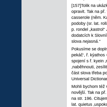
[157]Tolik na ukáz
opravit. Tak na př.
casserole (něm. Kas
podoby (sr. lat. rol
p. rondel „kastrol“
dodatcích k Slovní
slova
nejasná.“
Pokusíme se doplni
pekáč‘, ř. kýathos
spojení s ř. kyein ‚
‚naběhnouti, zesílit
část slova třeba p
Universal Dictiona
Mohli bychom též v
novější. Tak na př
na str. 196. Cituje
lat. quietus ‚uspok