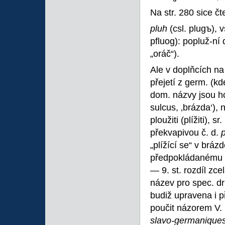
Na str. 280 sice č
pluh
(csl. plugъ), 
pfluog): popluž-ní 
„oráč“).
Ale v doplňcích na
přejetí z germ. (k
dom. názvy jsou ho
sulcus, ‚brázda‘), 
ploužiti (plížiti), s
překvapivou č. d.
p
„plížící se“ v bráz
předpokládanému p
— 9. st. rozdíl zce
název pro spec. d
budiž upravena i p
poučit názorem V.
slavo-germanique