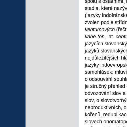
spolu s ostatními 
stadia, které nazý
(jazyky indoíráns
zvolen podle stříd
kentumových
(řeč
kahe-ton,
lat.
cen
jazycích slovanský
jazyků slovanskýc
nejdůležitějších h
jazyky indoevrops
samohlásek; mluví
o odsouvání souhlás
je stručný přehled
odvozování slov a
slov, o slovotvorn
neproduktivních, o
kořenů, reduplikac
slovech onomatopo