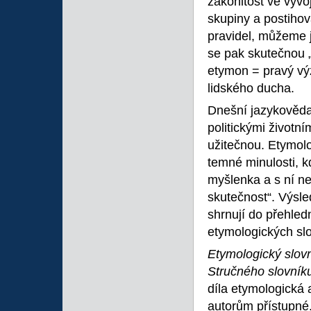
zákonitost ve vývo
skupiny a postihova
pravidel, můžeme j
se pak skutečnou 
etymon = pravý výz
lidského ducha.
Dnešní jazykověda
politickými životn
užitečnou. Etymol
temné minulosti, k
myšlenka a s ní ne
skutečnost“. Výsle
shrnují do přehle
etymologických sl
Etymologický slov
Stručného slovník
díla etymologická a
autorům přístupné.