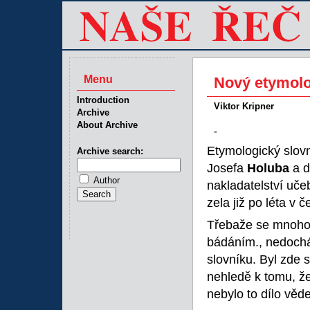
Menu
Nový etymolo
Introduction
Viktor Kripner
Archive
About Archive
-
Etymologický slov
Archive search:
Josefa
Holuba
a d
Author
nakladatelství uče
zela již po léta v 
Třebaže se mnoho 
bádáním., nedochá
slovníku. Byl zde 
nehledě k tomu, že
nebylo to dílo věd