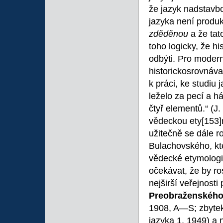
že jazyk nadstav
jazyka není produk
zděděnou
a že tat
toho logicky, že h
odbýti. Pro modern
historickosrovnáv
k práci, ke studiu
leželo za pecí a h
čtyř elementů.“ (J
vědeckou ety
[153]
užitečně se dále r
Bulachovského, kt
vědecké etymologic
očekávat, že by r
nejširší veřejnosti
Preobraženskéh
1908, A—S; zbytek
jazyka 1, 1949) a 