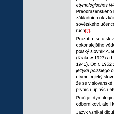
etymologisches W
Preobraženského b
základních otázká
sovětského učenc
ruch
[2]
.
Prozatím se u slo
dokonalejšího věd
polský slovník A.
B
(Kraków 1927) a b
1941). Od r. 1952 
języka polskiego
o
etymologický slov
že se v slovanské 
prvních úplných e
Proč je etymologic
odborníkovi, ale 
Jazyk vznikal dlo