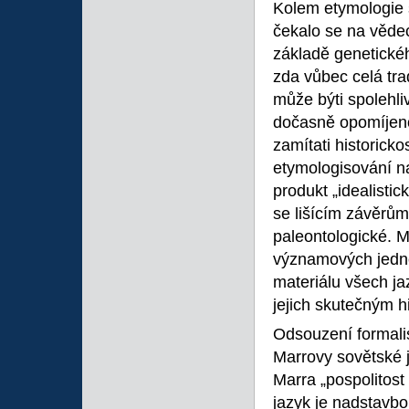
Kolem etymologie 
čekalo se na vědec
základě genetickéh
zda vůbec celá tr
může býti spolehli
dočasně opomíjeno
zamítati historick
etymologisování n
produkt „idealisti
se lišícím závěrům
paleontologické. 
významových jedno
materiálu všech jaz
jejich skutečným h
Odsouzení formalis
Marrovy sovětské j
Marra „pospolitos
jazyk je nadstavbo