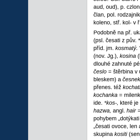
aud, oud), p. czlone
član, pol. rodzajnik
koleno, stř. kol- v ř
Podobně na př. uk
(psl. česati z pův. 
příd. jm.
kosmatý.
(nov. Jg.),
kosina
(
dlouhé zahnuté pé
česlo =
štěrbina v 
bleskem) a
česne
přenes. též
kochat
kochanka
= milenk
ide.
*kos-,
které je 
hazwa,
angl.
hair 
pohybem „dotýkati 
„česati ovoce, len 
skupina
kositi
(sen