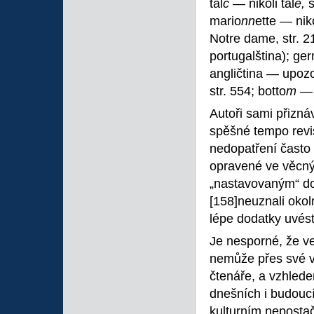
tal
c
— nikoli tal
e,
s
mario
nn
ette — nik
Notre dame, str. 21
portugalština); ge
angličtina — upoz
str. 554; botto
m
— 
Autoři sami přizná
spěšné tempo revi
nedopatření často
opravené ve věcnýc
„nastavovaným“ do
[158]neuznali okol
lépe dodatky uvést
Je nesporné, že ve
nemůže přes své vy
čtenáře, a vzhlede
dnešních i budouc
kulturním nepostač