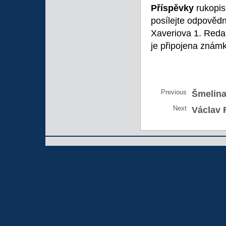
Příspěvky
rukopi
posílejte odpovědn
Xaveriova 1. Reda
je připojena znám
Previous
Šmelina
Next
Václav 