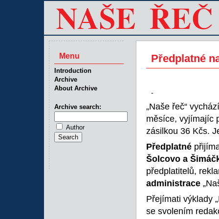
Menu
Předplatné na
Introduction
Archive
About Archive
-
„Naše řeč“ vychází
Archive search:
měsíce, vyjímajíc 
Author
zásilkou 36 Kčs. Je
Předplatné
přijím
Šolcovo a Šimáč
předplatitelů, rek
administrace
„Naš
Přejímati výklady „
se svolením redak