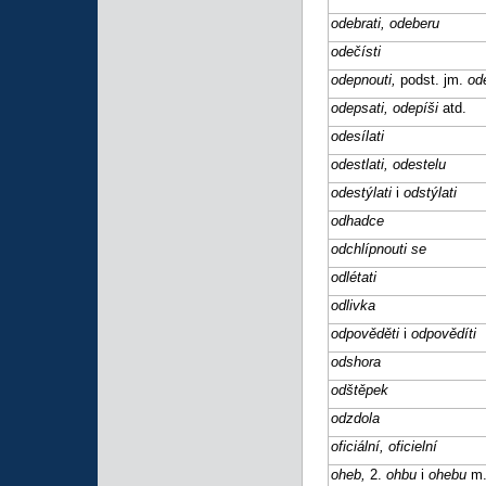
odebrati, odeberu
odečísti
odepnouti,
podst. jm.
od
odepsati, odepíši
atd.
odesílati
odestlati, odestelu
odestýlati
i
odstýlati
odhadce
odchlípnouti se
odlétati
odlivka
odpověděti
i
odpovědíti
odshora
odštěpek
odzdola
oficiální, oficielní
oheb,
2.
ohbu
i
ohebu
m