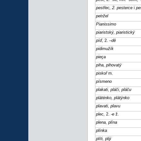
pestřec, 2. pesterce
i
pe
petržel
Pianissimo
piaristský, piaristický
píď,
2.
–dě
pidimužík
pie
ç
a
piha, pihovatý
piskoř
m.
písmeno
plakati, pláči, pláču
pláténko, plátýnko
plavati, plavu
plec,
2.
-e
ž.
plena, plína
plínka
plíti, pliji