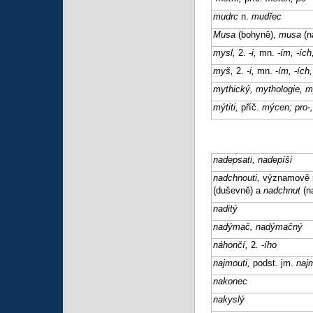
mudrc
n.
mudřec
Musa
(bohyně),
musa
(n
mysl,
2.
-i,
mn.
-ím, -ích
myš,
2.
-i,
mn.
-ím, -ích,
mythický, mythologie, 
mýtiti,
příč.
mýcen; pro-,
nadepsati, nadepíši
nadchnouti,
významově r
(duševně) a
nadchnut
(n
naditý
nadýmač, nadýmačný
náhončí,
2.
-ího
najmouti,
podst. jm.
naj
nakonec
nakyslý