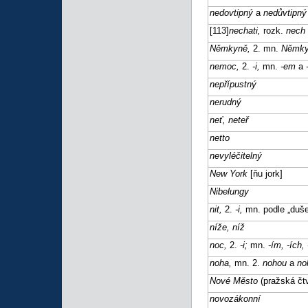
nedovtipný
a
nedůvtipný
[113]
nechati,
rozk.
nech
Němkyně,
2. mn.
Němk
nemoc,
2.
-i,
mn.
-em
a
nepřípustný
nerudný
neť, neteř
netto
nevyléčitelný
New York
[ňu jork]
Nibelungy
nit,
2.
-i,
mn. podle „duš
níže, níž
noc,
2.
-i;
mn.
-ím, -ích,
noha,
mn. 2.
nohou
a
no
Nové Město
(pražská čtv
novozákonní