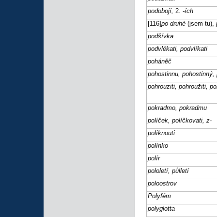
podobojí,
2.
-ích
[116]
po druhé
(jsem tu),
podšívka
podvlékati, podvlíkati
poháněč
pohostinnu, pohostinný,
pohrouziti, pohroužiti, poh
pokradmo, pokradmu
políček, políčkovati, z-
políknouti
polínko
polír
pololetí, půlletí
poloostrov
Polyfém
polyglotta