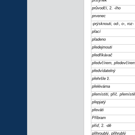
prstýnek
průvodčí,
2.
-ího
prvenec
-prýsknouti, od-, o-, roz-
přací
přadeno
předejmouti
předříkávač
předvčírem, předevčíre
předvídatelný
přehršle
ž.
přelévárna
přemístiti,
příč.
přemíst
přepjatý
převáti
Příbram
příď,
2.
-dě
přihroublý, přihrublý