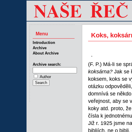
Menu
Koks, koksár
Introduction
Archive
About Archive
-
(F. P.) Má-li se s
Archive search:
koksárna?
Jak se 
Author
koksem, koks se vy
otázku odpověděli, 
domnívá se někdo, 
veřejnost, aby se 
koky atd. proto, že
čísla k jednotnému
Již r. 1925 jsme na
bibliích, ne o bib