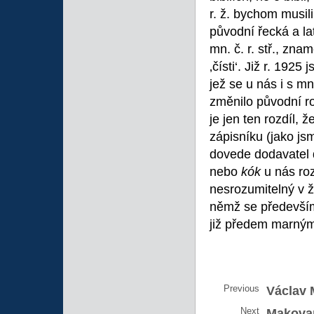
r. ž. bychom musil
původní řecká a la
mn. č. r. stř., znam
‚čísti‘. Již r. 1925
jež se u nás i s 
změnilo původní r
je jen ten rozdíl, 
zápisníku (jako jsm
dovede dodavatel 
nebo
kók
u nás ro
nesrozumitelný v 
němž se především 
již předem marným
Previous
Václav 
Next
Makovan