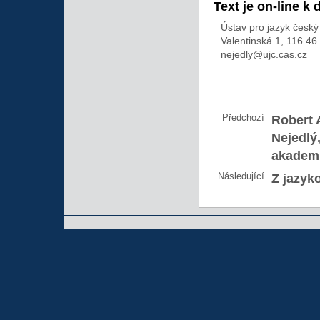
Text je on-line k 
Ústav pro jazyk česk
Valentinská 1, 116 46
nejedly@ujc.cas.cz
Předchozí
Robert 
Nejedlý
akademi
Následující
Z jazyk