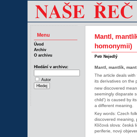
Menu
Mantl, mantlí
Úvod
homonymii)
Archiv
O archivu
Petr Nejedlý
Hledání v archivu:
Mantl, mantlík, man
The article deals with
Autor
its derivatives on the
new discovered meanin
seemingly disparate se
child') is caused by 
a different meaning.
Key words: Czech folk
discovered meaning, 
Klíčová slova: česká 
periferie, nový objev