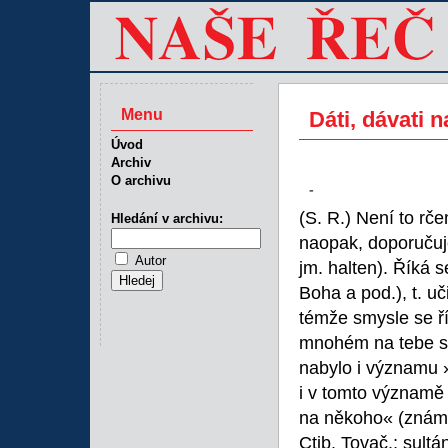
Menu
Dáti, dávati 
Úvod
Archiv
O archivu
-
(S. R.) Není to rč
Hledání v archivu:
naopak, doporučuje
Autor
jm. halten). Říká
Boha a pod.), t. u
témže smysle se ř
mnohém na tebe sp
nabylo i významu »
i v tomto významě 
na někoho« (znám
Ctib. Tovač.; sul