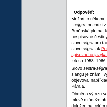
Odpověď:
Možná to někomu b
i
sejgra
, pochází z
Brněnská plotna, k
nespisovné češtin
slovo
ségra
pro řa
slovo
ségra
jak
Př
spisovného jazyka
letech 1958–1966.
Slovo
sestra/ségr
slangu je znám i 
objevoval napříkl
Párala.
Obměna výrazu
s
mluvě mládeže pře
doložen na celém 