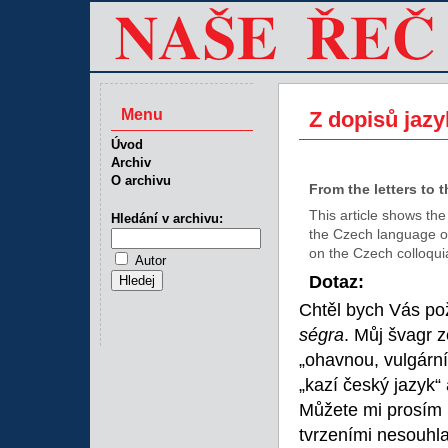
Menu
Z dopisů jaz
Úvod
Archiv
O archivu
From the letters to 
This article shows the
Hledání v archivu:
the Czech language o
on the Czech colloquia
Autor
Dotaz:
Chtěl bych Vás po
ségra
. Můj švagr z
„ohavnou, vulgární
„kazí český jazyk“
Můžete mi prosím n
tvrzeními nesouhl