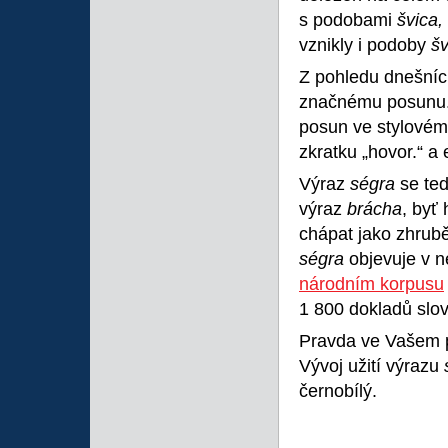
s podobami
švica,
vznikly i podoby
šv
Z pohledu dnešních
značnému posunu. 
posun ve stylovém
zkratku „hovor.“ a 
Výraz
ségra
se ted
výraz
brácha
, byť
chápat jako zhrubě
ségra
objevuje v 
národním korpusu
1 800 dokladů slo
Pravda ve Vašem p
Vývoj užití výrazu
černobílý.