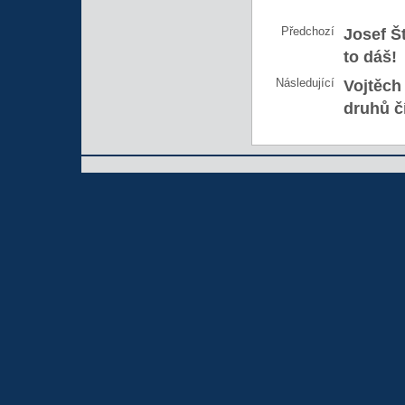
Předchozí
Josef Š
to dáš!
Následující
Vojtěch
druhů č