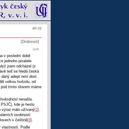
en
cz
[Drobnosti]
(pdf)
na v poslední době
ce jednoho pisatele
Když jsem odcházel (z
rávě teď se hledá česká
e daný adept není dost
děl velkou hvězdu, od
 si pod tímto slovem máme
o
hvězdnost
nenašla.
 PSJČ), kde je heslo
o výraz málo užívaný
[2]
.
pulárních osobností
lovech v češtině
[3]
.
 vlastností. Podle