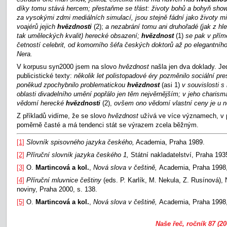
díky tomu stává hercem; přestaňme se třást: životy bohů a bohyň sho
za vysokými zdmi mediálních simulací, jsou stejně fádní jako životy m
voajérů jejich
hvězdnosti
(2);
a nezabrání tomu ani druhořadé (jak z hl
tak uměleckých kvalit
) herecké obsazení;
hvězdnost
(1)
se pak v pří
četností celebrit, od komorního šéfa českých doktorů až po elegantníh
Nera.
V korpusu syn2000 jsem na slovo
hvězdnost
našla jen dva doklady. Je
publicistické texty:
několik let polistopadové éry pozměnilo sociální pr
poněkud zpochybnilo problematickou
hvězdnost
(asi 1)
v souvislosti s
oblasti divadelního umění popřálo jen těm nejvěrnějším; v jeho charism
vědomí herecké
hvězdnosti
(2),
ovšem ono vědomí vlastní ceny je u n
Z příkladů vidíme, že se slovo
hvězdnost
užívá ve více významech, v p
poměrně časté a má tendenci stát se výrazem zcela běžným.
[1]
Slovník spisovného jazyka českého,
Academia, Praha 1989.
[2]
Příruční slovník jazyka českého 1,
Státní nakladatelství, Praha 193
[3]
O.
Martincová a kol.
,
Nová slova v češtině,
Academia, Praha 1998,
[4]
Příruční mluvnice češtiny
(eds. P. Karlík, M. Nekula, Z. Rusínová), 
noviny, Praha 2000, s. 138.
[5]
O.
Martincová a kol.
,
Nová slova v češtině,
Academia, Praha 1998,
Naše řeč, ročník 87 (20