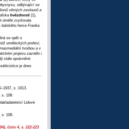
wbyznysu, odbývající se
ilionů věrných zevlounů a
ediska
hvězdnosti
(1),
mé úměře zvyšovala
o italského herce Franka
dná se opět o
estiž uměleckých profesí,
 masmediální tvorbou a v
atickém projevu zaznělo i
ěj stále oprávněné.
ublicistice je dnes
5–1937, s. 1013.
 s. 108.
Nakladatelství Lidové
 s. 108.
04), číslo 4
, s. 222-223