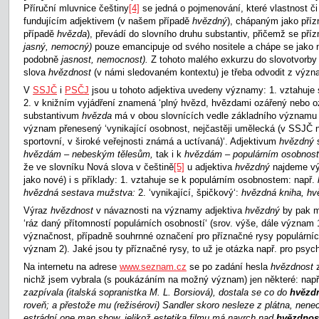
Příruční mluvnice češtiny
[4]
se jedná o pojmenování, které vlastnost či
fundujícím adjektivem (v našem případě
hvězdný
),
chápaným jako příz
případě
hvězda
),
převádí do slovního druhu substantiv, přičemž se pří
jasný, nemocný)
pouze emancipuje od svého nositele a chápe se jako 
podobně
jasnost, nemocnost).
Z tohoto malého exkurzu do slovotvorby
slova
hvězdnost
(v námi sledovaném kontextu) je třeba odvodit z výz
V
SSJČ
i
PSČJ
jsou u tohoto adjektiva uvedeny významy: 1. vztahuje 
2. v knižním vyjádření znamená ‘plný hvězd, hvězdami ozářený nebo 
substantivum
hvězda
má v obou slovnících vedle základního významu ‘
význam přenesený ‘vynikající osobnost, nejčastěji umělecká (v SSJČ 
sportovní, v široké veřejnosti známá a uctívaná)‘. Adjektivum
hvězdný
hvězdám – nebeským tělesům,
tak i k
hvězdám –
populárním osobnos
že ve slovníku Nová slova v češtině
[5]
u adjektiva
hvězdný
najdeme v
jako nové) i s příklady: 1. vztahuje se k populárním osobnostem: např.
hvězdná sestava mužstva:
2.
‘vynikající, špičkový‘:
hvězdná kniha, hv
Výraz
hvězdnost
v návaznosti na významy adjektiva
hvězdný
by pak 
‘ráz daný přítomností populárních osobností‘ (srov. výše, dále význam 1)
význačnost, případně souhrnné označení pro příznačné rysy populárníc
význam 2). Jaké jsou ty příznačné rysy, to už je otázka např. pro psyc
Na internetu na adrese
www.seznam.cz
se po zadání hesla
hvězdnost
nichž jsem vybrala (s poukázáním na možný význam) jen některé: nap
zazpívala (italská sopranistka M. L. Borsiová), dostala se co do
hvězd
roveň; a přestože mu (režisérovi) Sandler skoro nesleze z plátna, nene
estrádní one man show, jelikož estetika filmu má navrch nad
hvězdnos