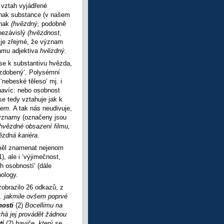
 vztah vyjádřené
nak substance (v našem
znak
(hvězdný,
podobně
nezávislý
(hvězdnost,
 je zřejmé, že význam
namu adjektiva
hvězdný.
se k substantivu hvězda,
ozdobený‘. Polysémní
nebeské těleso‘ mj. i
navíc: nebo osobnost
se tedy vztahuje jak k
tem.
A tak nás neudivuje,
ýznamy (označeny jsou
hvězdné obsazení filmu,
ězdná kariéra.
měl znamenat nejenom
, ale i ‘výjimečnost,
h osobností‘ (dále
hology.
zobrazilo 26 odkazů, z
ř.
jakmile ovšem poprvé
nosti
(2)
Bocellimu na
chá jej provádět žádnou
tí
(2)
baviče, který se