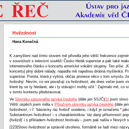
Hvězdnost
Hana Konečná
-
K zamyšlení nad tímto slovem mě přivedla jeho větší frekvence zejmé
v souvislosti s televizní soutěží Česko hledá superstar a pak také reak
internetového článku o koncertu americké vokální skupiny. Ten píše: „
koncertu) plný dobré nálady, napadla mě najednou drobná myšlenka. P
superstar. Porota, která ji vybírá, občas pronese něco v tom smyslu, ž
hvězdný.
Nevím, co oni považují za
hvězdnost,
ale dnes večer jsem vi
které by se ty hledané, ale i ty stávající mohly učit.“ Zajímalo mě, co
v tomto kontextu představovat.
Ve
Slovníku spisovného jazyka českého
(dále jen SSJČ)
[1]
jsem slov
Větší úspěch jsem měla v
Příručním slovníku jazyka českého
(dále jen
hvězdnost, -i f.
‘básnicky ráz hvězd‘ uvedeno, i když je označeno * jak
Substantivum
hvězdnost –
s charakteristikou ‘ráz daný přítomností po
(hvězd)‘ i s příkladem
hvězdnost festivalu –
jsem pak našla v Nových s
[223]Slovo
hvězdnost
je správně utvořeno, formálně se řadí mezi názvy