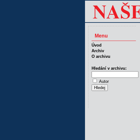
Menu
Úvod
Archiv
O archivu
Hledání v archivu:
Autor