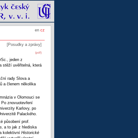
en
cz
[Posudky a zprávy]
(pdf)
rSc., jeden z
 stěží uvěřitelná, která
kční rady Slova a
tů a členem několika
ymnázia v Olomouci se
. Po znovuotevření
niverzity Karlovy, po
niverzitě Palackého.
ké působení prof.
 a to jak z hlediska
a kolektivní
Historické