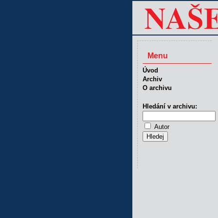
Menu
Úvod
Archiv
O archivu
Hledání v archivu:
Autor