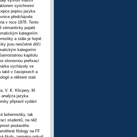
ěji vytvořil vlastní
daktorem synchronní
oncepce popisu jazyka
uvnice předcházela
ná v roce 1978. Tento
ně sémanticky pojaté
gramatickým kategoriím
istiky a stále je hojně
iky jsou nesčetné dílčí
amatickým kategoriím
 Samostatnou kapitolu
 se slovesnou prefixací
omárka vycházely ve
 a také v časopisech a
ologii
a některé stati
, V. K. Klicpery, M.
o analýza jazyka
sky připravil vydání
ké bohemistiky, tak
rací studentů, na něž
opnost poutavého
zaměřené filology na FF
ské školy, zejména pokud