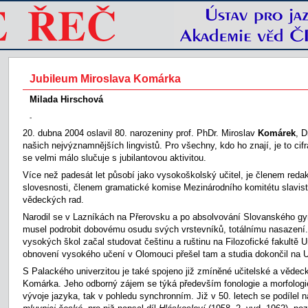
Jubileum Miroslava Komárka
Milada Hirschová
-
20. dubna 2004 oslavil 80. narozeniny prof. PhDr. Miroslav
Komárek
, D
našich nejvýznamnějších lingvistů. Pro všechny, kdo ho znají, je to cifra
se velmi málo slučuje s jubilantovou aktivitou.
Více než padesát let působí jako vysokoškolský učitel, je členem reda
slovesnosti, členem gramatické komise Mezinárodního komitétu slavis
vědeckých rad.
Narodil se v Lazníkách na Přerovsku a po absolvování Slovanského g
musel podrobit dobovému osudu svých vrstevníků, totálnímu nasazení
vysokých škol začal studovat češtinu a ruštinu na Filozofické fakultě U
obnovení vysokého učení v Olomouci přešel tam a studia dokončil na U
S Palackého univerzitou je také spojeno již zmíněné učitelské a vědec
Komárka. Jeho odborný zájem se týká především fonologie a morfologie,
vývoje jazyka, tak v pohledu synchronním. Již v 50. letech se podílel n