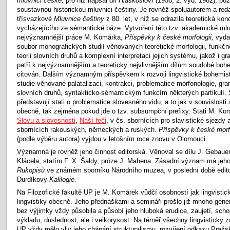
mluvnici české,
pro niž napsal díl
Hláskosloví
(1958, 2. vyd. 1962), pozd
soustavnou historickou mluvnici češtiny. Je rovněž spoluautorem a re
třísvazkové
Mluvnice češtiny
z 80. let, v níž se odrazila teoretická k
vycházejícího ze sémantické báze. Vytvoření této tzv. akademické ml
nejvýznamnější práce M. Komárka,
Příspěvky k české morfologii,
vyda
soubor monografických studií věnovaných teoretické morfologii, funkč
teorii slovních druhů a komplexní interpretaci jejich systému, jakož i 
patří k nejvýznamnějším a teoreticky nejvlivnějším dílům soudobé bohem
citován. Dalším významným příspěvkem k rozvoji lingvistické bohemist
studie věnované palatalizaci, kontrakci, problematice morfonologie, gr
slovních druhů, syntakticko-sémantickým funkcím některých partikulí.
představují stati o problematice slovesného vidu, a to jak v souvislosti
obecně, tak zejména pokud jde o tzv. subsumpční prefixy. Stati M. K
Slovu a slovesnosti
,
Naší řeči
, v čs. sbornících pro slavistické sjezdy
sbornících rakouských, německých a ruských.
Příspěvky k české morf
(podle výběru autora) vyjdou v letošním roce znovu v Olomouci.
Významná je rovněž jeho činnost editorská. Věnoval se dílu J. Gebauera
Klácela, statím F. X. Šaldy, próze J. Mahena. Zásadní význam má jeh
Rukopisů
ve známém sborníku Národního muzea, v poslední době editor
Durdíkovy
Kalilogie.
Na Filozofické fakultě UP je M. Komárek vůdčí osobností jak lingvistic
lingvistiky obecně. Jeho přednáškami a semináři prošlo již mnoho gene
bez výjimky vždy působila a působí jeho hluboká erudice, zaujetí, sch
výkladu, důslednost, ale i velkorysost. Na téměř všechny lingvisticky 
UP vždy mělo vliv jeho chápání strukturalismu, rozvíjení odkazu Praž