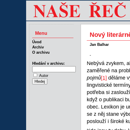
Menu
Nový literárn
Úvod
Jan Balhar
Archiv
O archivu
-
Nebývá zvykem, ab
Hledání v archivu:
zaměřené na probl
Autor
pojmů
[1]
děláme vý
lingvistické termín
potřeba si zaslouží
když o publikaci b
obec. Lexikon je 
se z něj stane výb
poslouží i široké ku