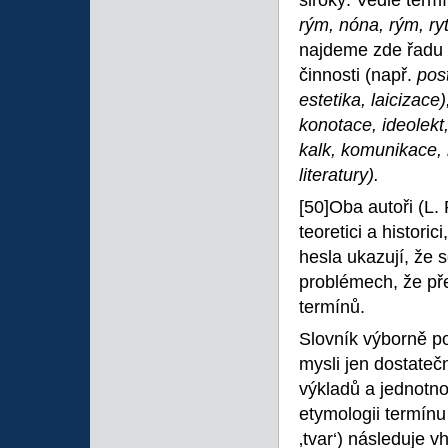
široký. Vedle termí
rým, nóna, rým, ry
najdeme zde řadu vý
činnosti (např.
pos
estetika, laicizace
konotace, ideolekt,
kalk, komunikace, 
literatury).
[50]Oba autoři (L. 
teoretici a histori
hesla ukazují, že s
problémech, že př
termínů.
Slovník výborně po
mysli jen dostateč
výkladů a jednotn
etymologii termínu
‚tvar‘) následuje