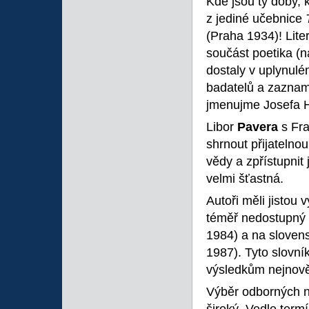
Kde jsou ty doby, k
z jediné učebnice
(Praha 1934)! Liter
součást poetika (n
dostaly v uplynulé
badatelů a zaznam
jmenujme Josefa 
Libor
Pavera
s Fr
shrnout přijatelnou
vědy a zpřístupnit
velmi šťastná.
Autoři měli jistou
téměř nedostupný
1984) a na sloven
1987). Tyto slovník
výsledkům nejnověj
Výběr odborných ná