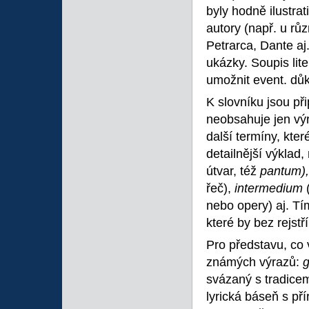
byly hodně ilustrat
autory (např. u r
Petrarca, Dante aj.
ukázky. Soupis lit
umožnit event. důk
K slovníku jsou př
neobsahuje jen vý
další termíny, kter
detailnější výklad,
útvar, též
pantum)
řeč),
intermedium
nebo opery) aj. Tí
které by bez rejstř
Pro představu, co 
známých výrazů:
svázaný s tradicem
lyrická báseň s př