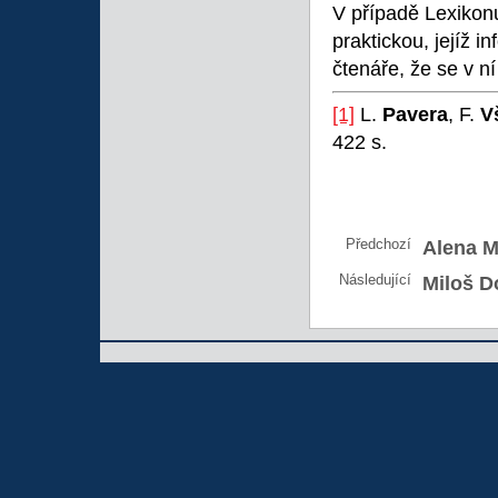
V případě Lexikonu
praktickou, jejíž i
čtenáře, že se v n
[1]
L.
Pavera
, F.
V
422 s.
Předchozí
Alena M
Následující
Miloš Do