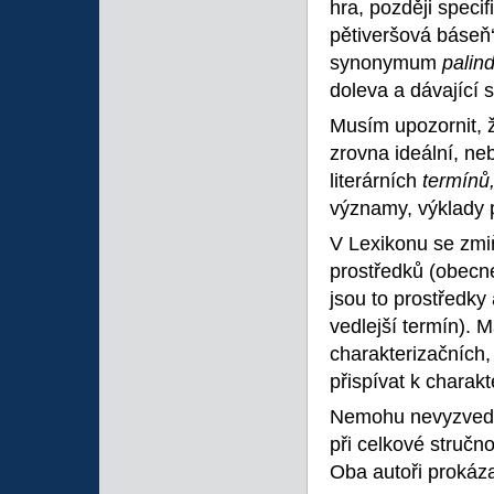
hra, později specif
pětiveršová báseň
synonymum
palin
doleva a dávající s
Musím upozornit, 
zrovna ideální, ne
literárních
termínů
významy, výklady 
V Lexikonu se zmi
prostředků (obecné
jsou to prostředky 
vedlejší termín). 
charakterizačních,
přispívat k charakt
Nemohu nevyzvednou
při celkové stručn
Oba autoři prokáza