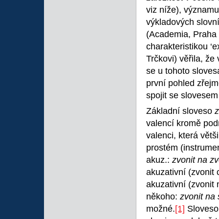
viz níže), významu
výkladových slovní
(Academia, Praha 
charakteristikou ‘e
Trčkovi) věřila, ž
se u tohoto slovesa 
první pohled zřejm
spojit se slovese
Základní sloveso
z
valencí kromě pod
valenci, která větš
prostém (instrume
akuz.:
zvonit na z
akuzativní (zvonit
akuzativní (zvonit
někoho:
zvonit na
možné.
[1]
Sloves