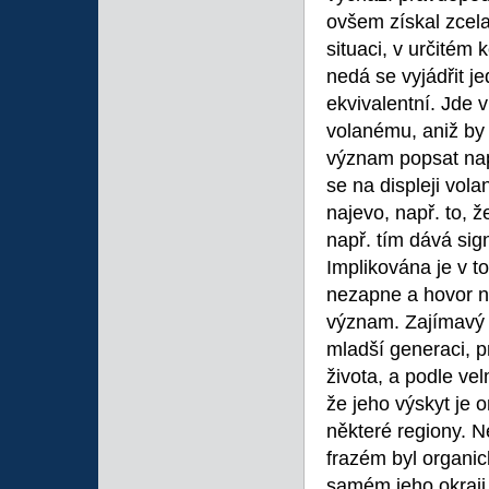
ovšem získal zcela
situaci, v určitém
nedá se vyjádřit j
ekvivalentní. Jde v
volanému, aniž by s
význam popsat nap
se na displeji vola
najevo, např. to, 
např. tím dává sig
Implikována je v t
nezapne a hovor n
význam. Zajímavý j
mladší generaci, p
života, a podle ve
že jeho výskyt je
některé regiony. N
frazém byl organic
samém jeho okraji