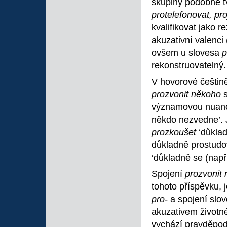
skupiny podobně t
protelefonovat, pro
kvalifikovat jako re
akuzativní valenci
ovšem u slovesa
p
rekonstruovatelný.
V hovorové češtině
prozvonit někoho
významovou nuancí
někdo nezvedne’. J
prozkoušet
‘důkla
důkladně prostudov
‘důkladně se (např
Spojení
prozvonit
tohoto příspěvku,
pro-
a spojení slo
akuzativem životn
vychází pravděpod