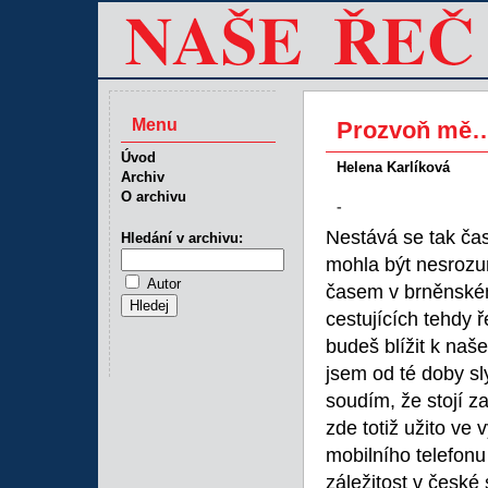
Menu
Prozvoň mě
Úvod
Helena Karlíková
Archiv
O archivu
-
Nestává se tak čas
Hledání v archivu:
mohla být nesrozum
Autor
časem v brněnské
cestujících tehdy 
budeš blížit k naš
jsem od té doby sl
soudím, že stojí za
zde totiž užito ve
mobilního telefonu
záležitost v české