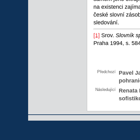
na existenci zajím
české slovní zásob
sledování.
[1]
Srov.
Slovník s
Praha 1994, s. 584
Předchozí
Pavel J
pohrani
Následující
Renata 
sofisti