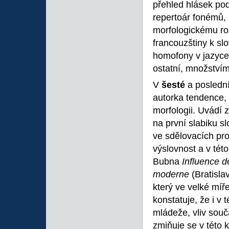
přehled hlásek podl
repertoár fonémů,
morfologickému roz
francouzštiny k s
homofony v jazyce.
ostatní, množstvím
V
šesté
a poslední
autorka tendence, 
morfologii. Uvádí 
na první slabiku s
ve sdělovacích pro
výslovnost a v této
Bubna
Influence d
moderne
(Bratisla
který ve velké míře
konstatuje, že i v t
mládeže, vliv souč
zmiňuje se v této k