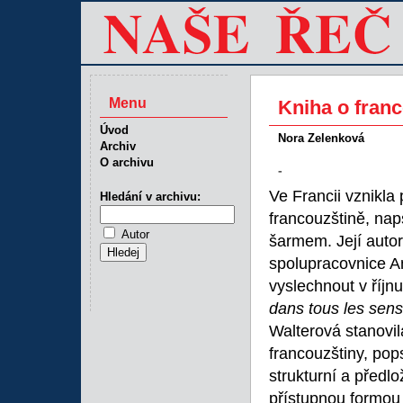
Menu
Kniha o franc
Úvod
Nora Zelenková
Archiv
O archivu
-
Ve Francii vznikla
Hledání v archivu:
francouzštině, nap
Autor
šarmem. Její autor
spolupracovnice An
vyslechnout v říjn
dans tous les sens
Walterová stanovil
francouzštiny, popsa
strukturní a předl
přístupnou formou