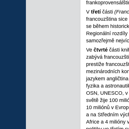
frankoprovensálšti
V
třetí
části
(Franc
francouzština sice
se během historick
Regionální rozdíly 
samozřejmě nejvíc
Ve
čtvrté
části kn
zabývá francouzšt
prestiže francouzš
mezinárodních kon
jazykem angličtina
fyzika a astronaut
OSN, UNESCO, v ol
světě žije 100 mili
10 miliónů v Evrop
a na Středním vých
Africe a 4 milióny