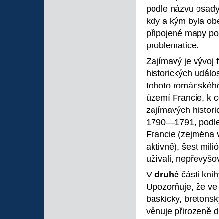
podle názvu osady 
kdy a kým byla obe
připojené mapy pom
problematice.
Zajímavý je vývoj 
historických událo
tohoto románského
území Francie, k c
zajímavých histori
1790—1791, podle 
Francie (zejména v
aktivně), šest milió
užívali, nepřevyšova
V
druhé
části knih
Upozorňuje, že ve 
baskicky, bretonsk
věnuje přirozeně 