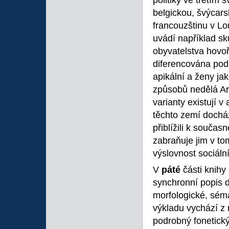
politiky ve třetím 
belgickou, švýcars
francouzštinu v Lo
uvádí například sk
obyvatelstva hovoř
diferencována podl
apikální a ženy jak
způsobů nedělá Ar
varianty existují v
těchto zemí docház
přiblížili k součas
zabraňuje jim v to
výslovnost sociál
V
páté
části knihy
synchronní popis d
morfologické, sém
výkladu vychází z
podrobný fonetický