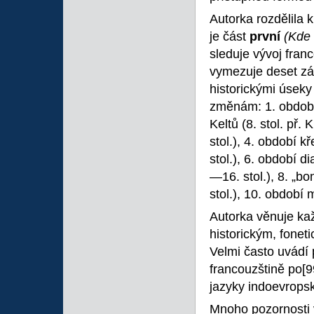
Autorka rozdělila k
je část
první
(Kde 
sleduje vývoj fra
vymezuje deset zák
historickými úsek
změnám: 1. období 
Keltů (8. stol. př. 
stol.), 4. období k
stol.), 6. období d
—16. stol.), 8. „b
stol.), 10. období 
Autorka věnuje ka
historickým, fone
Velmi často uvádí 
francouzštině po
[9
jazyky indoevrops
Mnoho pozornosti v