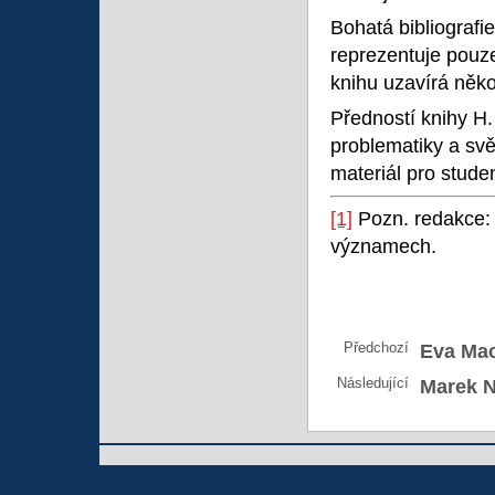
Bohatá bibliografi
reprezentuje pou
knihu uzavírá někol
Předností knihy H.
problematiky a svě
materiál pro stude
[1]
Pozn. redakce:
významech.
Předchozí
Eva Ma
Následující
Marek N